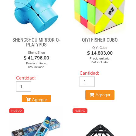
SHENGSHOU MIRROR Q-
QIYI FISHER CUBO
PLATYPUS
QiYi Cube
$
14.803,00
ShengShou
$
41.796,00
Precio unitario.
IVA incluido.
Precio unitario.
IVA incluido.
Cantidad:
Cantidad:
Agregar
Agregar
NUEVO
NUEVO