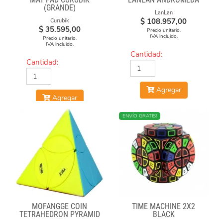
(GRANDE)
LanLan
$
108.957,00
Curubik
$
35.595,00
Precio unitario.
IVA incluido.
Precio unitario.
IVA incluido.
Cantidad:
Cantidad:
Agregar
Agregar
NUEVO
ENVÍO GRATIS!
MOFANGGE COIN
TIME MACHINE 2X2
TETRAHEDRON PYRAMID
BLACK
STICKERLESS