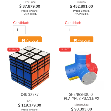
QiYi Cube
Curubik
$
37.879,00
$
452.891,00
Precio unitario.
Precio unitario.
IVA incluido.
IVA incluido.
Cantidad:
Cantidad:
Agregar
Agregar
NUEVO
NUEVO
C4U 3X3X7
SHENGSHOU Q-
PLATYPUS PUZZLE V2
C4U
$
119.379,00
ShengShou
$
93.393,00
Precio unitario.