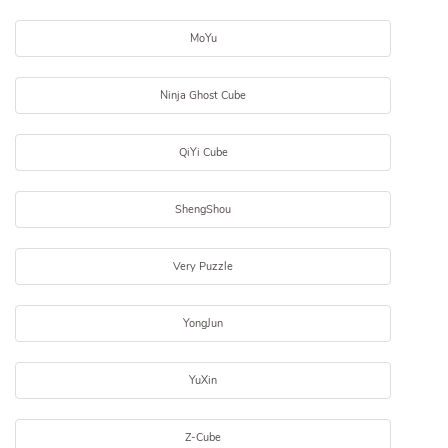
MoYu
Ninja Ghost Cube
QiYi Cube
ShengShou
Very Puzzle
YongJun
YuXin
Z-Cube