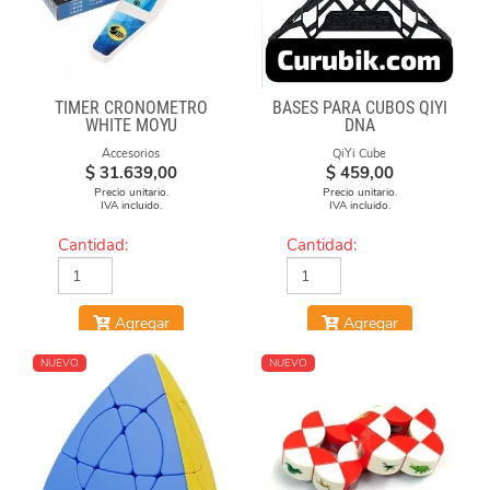
TIMER CRONÓMETRO
BASES PARA CUBOS QIYI
WHITE MOYU
DNA
Accesorios
QiYi Cube
$
31.639,00
$
459,00
Precio unitario.
Precio unitario.
IVA incluido.
IVA incluido.
Cantidad:
Cantidad:
Agregar
Agregar
NUEVO
NUEVO