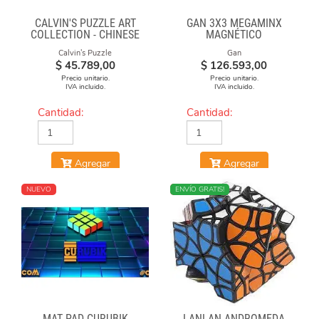
CALVIN'S PUZZLE ART
GAN 3X3 MEGAMINX
COLLECTION - CHINESE
MAGNÉTICO
OPERA FACE-OFF CUBE
Calvin's Puzzle
Gan
(RED & BLUE MASKS)
$
45.789,00
$
126.593,00
Precio unitario.
Precio unitario.
IVA incluido.
IVA incluido.
Cantidad:
Cantidad:
Agregar
Agregar
NUEVO
NUEVO
ENVÍO GRATIS!
MAT PAD CURUBIK
LANLAN ANDROMEDA