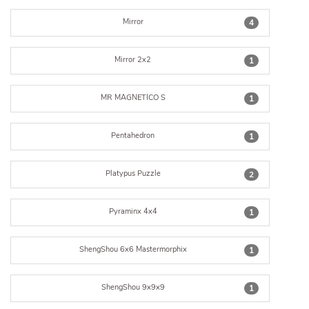
Mirror
4
Mirror 2x2
1
MR MAGNETICO S
1
Pentahedron
1
Platypus Puzzle
2
Pyraminx 4x4
1
ShengShou 6x6 Mastermorphix
1
ShengShou 9x9x9
1