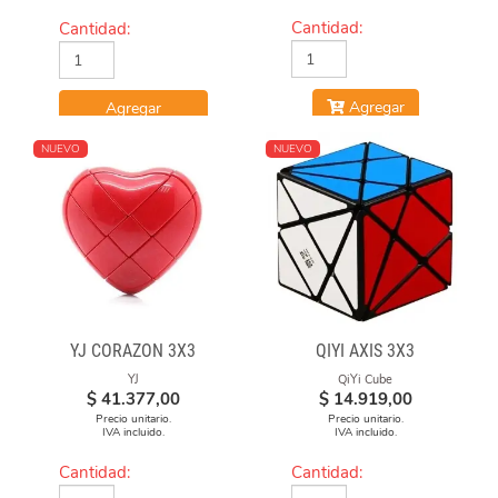
Cantidad:
Cantidad:
Agregar
Agregar
NUEVO
NUEVO
YJ CORAZON 3X3
QIYI AXIS 3X3
YJ
QiYi Cube
$
41.377,00
$
14.919,00
Precio unitario.
Precio unitario.
IVA incluido.
IVA incluido.
Cantidad:
Cantidad: