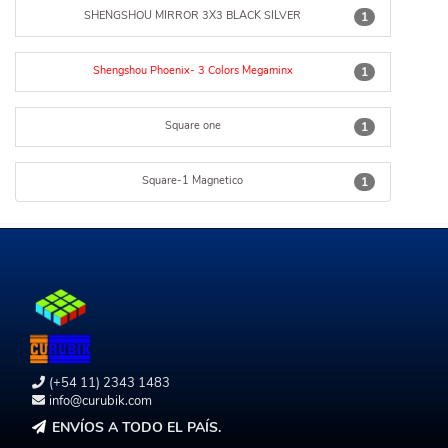
SHENGSHOU MIRROR 3X3 BLACK SILVER
1
Shengshou Phoenix- 3 Colors Megaminx
1
Square one
1
Square-1 Magnetico
1
(+54 11) 2343 1483
info@curubik.com
ENVÍOS A TODO EL PAÍS.