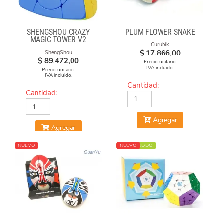
SHENGSHOU CRAZY
PLUM FLOWER SNAKE
MAGIC TOWER V2
Curubik
$
17.866,00
ShengShou
$
89.472,00
Precio unitario.
IVA incluido.
Precio unitario.
IVA incluido.
Cantidad:
Cantidad:
Agregar
Agregar
NUEVO
MÁS VENDIDO
NUEVO