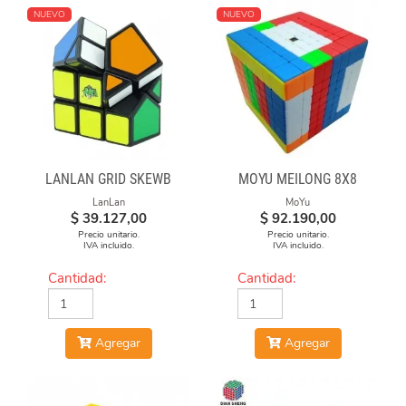
NUEVO
NUEVO
LANLAN GRID SKEWB
MOYU MEILONG 8X8
LanLan
MoYu
$
39.127,00
$
92.190,00
Precio unitario.
Precio unitario.
IVA incluido.
IVA incluido.
Cantidad:
Cantidad:
Agregar
Agregar