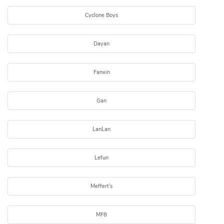
Cyclone Boys
Dayan
Fanxin
Gan
LanLan
Lefun
Meffert's
MF8