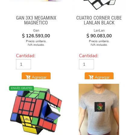
GAN 3X3 MEGAMINX
CUATRO CORNER CUBE
MAGNÉTICO
LANLAN BLACK
Gan
LanLan
$
126.593,00
$
90.083,00
Precio unitario.
Precio unitario.
IVA incluido.
IVA incluido.
Cantidad:
Cantidad:
Agregar
Agregar
NUEVO
ENVÍO GRATIS!