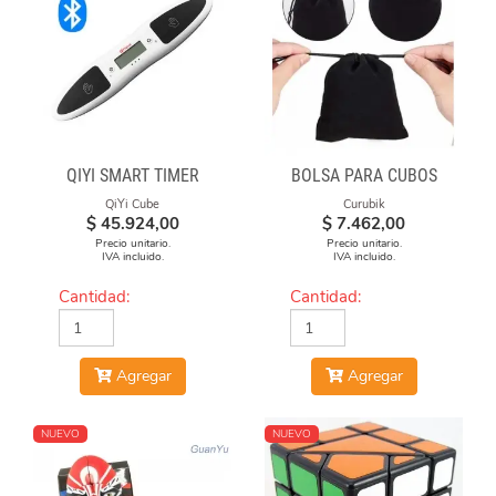
QIYI SMART TIMER
BOLSA PARA CUBOS
QiYi Cube
Curubik
$
45.924,00
$
7.462,00
Precio unitario.
Precio unitario.
IVA incluido.
IVA incluido.
Cantidad:
Cantidad:
Agregar
Agregar
NUEVO
NUEVO