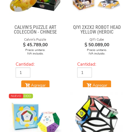
CALVIN'S PUZZLE ART
QIYI 2X2X2 ROBOT HEAD
COLECCIÓN - CHINESE
YELLOW (HEROIC
OPERA FACE-OFF CUBE
LEADER)
Calvin's Puzzle
QiYi Cube
(GRAFFITI CAMO)
$
45.789,00
$
50.089,00
Precio unitario.
Precio unitario.
IVA incluido.
IVA incluido.
Cantidad:
Cantidad:
Agregar
Agregar
MÁS VENDIDO
NUEVO