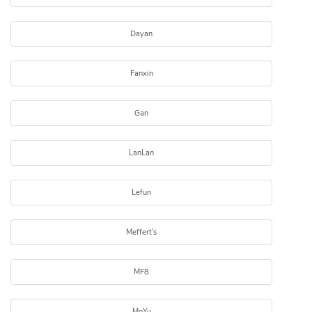
Dayan
Fanxin
Gan
LanLan
Lefun
Meffert's
MF8
MoYu