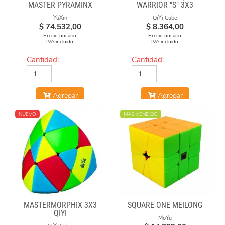
MASTER PYRAMINX
WARRIOR "S" 3X3
STICKERLESS
YuXin
QiYi Cube
$
74.532,00
$
8.364,00
Precio unitario.
Precio unitario.
IVA incluido.
IVA incluido.
Cantidad:
Cantidad:
Agregar
Agregar
NUEVO
MÁS VENDIDO
MASTERMORPHIX 3X3
SQUARE ONE MEILONG
QIYI
MoYu