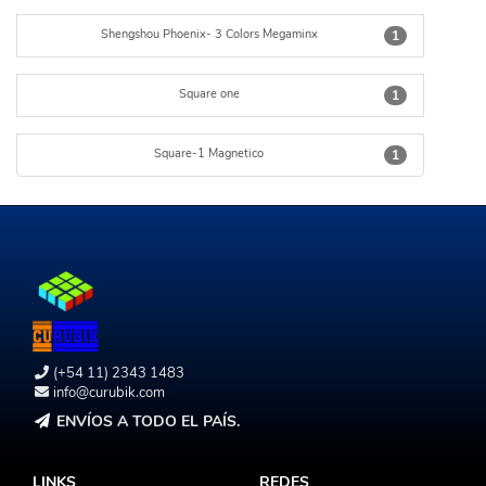
Shengshou Phoenix- 3 Colors Megaminx
1
Square one
1
Square-1 Magnetico
1
(+54 11) 2343 1483
info@curubik.com
ENVÍOS A TODO EL PAÍS.
LINKS
REDES