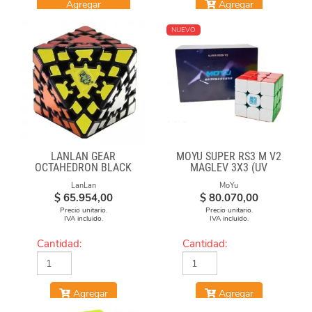
Agregar
Agregar
NUEVO
LANLAN GEAR
MOYU SUPER RS3 M V2
OCTAHEDRON BLACK
MAGLEV 3X3 (UV
COATED)
LanLan
MoYu
$
65.954,00
$
80.070,00
Precio unitario.
Precio unitario.
IVA incluido.
IVA incluido.
Cantidad:
Cantidad:
Agregar
Agregar