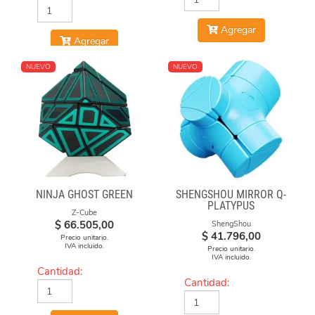
Agregar
Agregar
NUEVO
NUEVO
NINJA GHOST GREEN
SHENGSHOU MIRROR Q-
PLATYPUS
Z-Cube
$
66.505,00
ShengShou
$
41.796,00
Precio unitario.
IVA incluido.
Precio unitario.
IVA incluido.
Cantidad:
Cantidad: