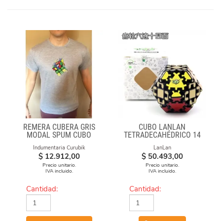
REMERA CUBERA GRIS
CUBO LANLAN
MODAL SPUM CUBO
TETRADECAHÉDRICO 14
ESFUMADO
FACES GEAR CUBE
Indumentaria Curubik
LanLan
BLACK
$
12.912,00
$
50.493,00
Precio unitario.
Precio unitario.
IVA incluido.
IVA incluido.
Cantidad:
Cantidad: