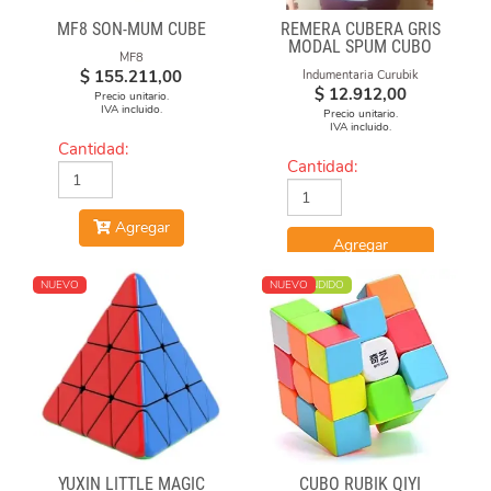
MF8 SON-MUM CUBE
REMERA CUBERA GRIS
MODAL SPUM CUBO
MF8
CICULO
$
155.211,00
Indumentaria Curubik
$
12.912,00
Precio unitario.
IVA incluido.
Precio unitario.
IVA incluido.
Cantidad:
Cantidad:
Agregar
Agregar
NUEVO
MÁS VENDIDO
NUEVO
YUXIN LITTLE MAGIC
CUBO RUBIK QIYI