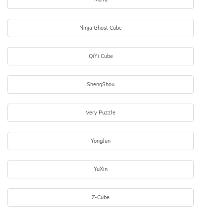
Ninja Ghost Cube
QiYi Cube
ShengShou
Very Puzzle
YongJun
YuXin
Z-Cube