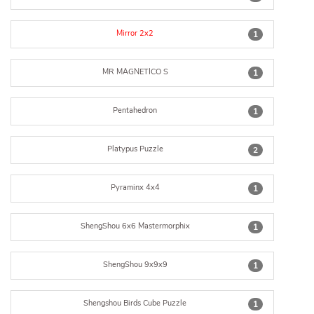
Mirror 2x2
1
MR MAGNETICO S
1
Pentahedron
1
Platypus Puzzle
2
Pyraminx 4x4
1
ShengShou 6x6 Mastermorphix
1
ShengShou 9x9x9
1
Shengshou Birds Cube Puzzle
1