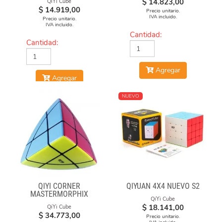
$
14.823,00
QiYi Cube
$
14.919,00
Precio unitario.
IVA incluido.
Precio unitario.
IVA incluido.
Cantidad:
Cantidad:
Agregar
Agregar
NUEVO
QIYI CORNER
QIYUAN 4X4 NUEVO S2
MASTERMORPHIX
QiYi Cube
$
18.141,00
QiYi Cube
$
34.773,00
Precio unitario.