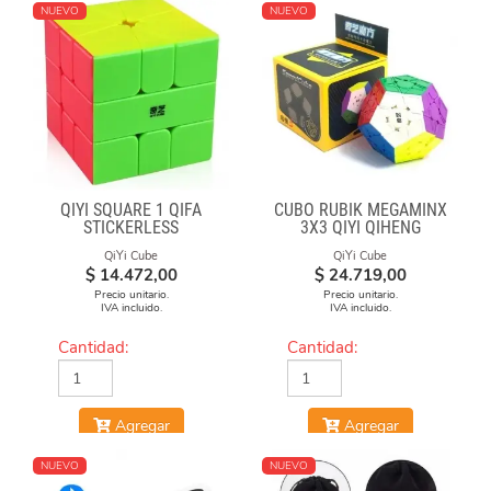
NUEVO
NUEVO
QIYI SQUARE 1 QIFA
CUBO RUBIK MEGAMINX
STICKERLESS
3X3 QIYI QIHENG
QiYi Cube
QiYi Cube
$
14.472,00
$
24.719,00
Precio unitario.
Precio unitario.
IVA incluido.
IVA incluido.
Cantidad:
Cantidad:
Agregar
Agregar
NUEVO
NUEVO