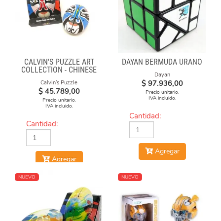
CALVIN'S PUZZLE ART
DAYAN BERMUDA URANO
COLLECTION - CHINESE
Dayan
OPERA FACE-OFF CUBE
$
97.936,00
Calvin's Puzzle
(RED & BLUE MASKS)
$
45.789,00
Precio unitario.
IVA incluido.
Precio unitario.
IVA incluido.
Cantidad:
Cantidad:
Agregar
Agregar
NUEVO
NUEVO