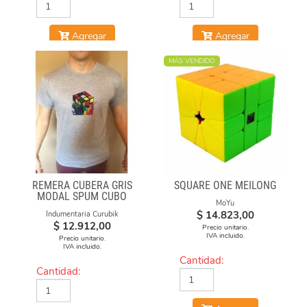
Agregar
Agregar
MÁS VENDIDO
REMERA CUBERA GRIS
SQUARE ONE MEILONG
MODAL SPUM CUBO
MoYu
FUEGO
$
14.823,00
Indumentaria Curubik
$
12.912,00
Precio unitario.
IVA incluido.
Precio unitario.
IVA incluido.
Cantidad:
Cantidad: