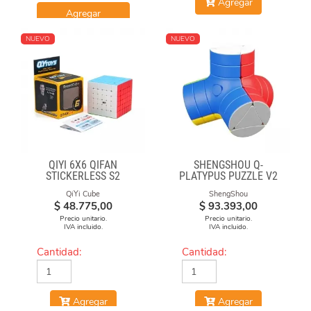
Agregar
Agregar
NUEVO
NUEVO
QIYI 6X6 QIFAN
SHENGSHOU Q-
STICKERLESS S2
PLATYPUS PUZZLE V2
QiYi Cube
ShengShou
$
48.775,00
$
93.393,00
Precio unitario.
Precio unitario.
IVA incluido.
IVA incluido.
Cantidad:
Cantidad:
Agregar
Agregar