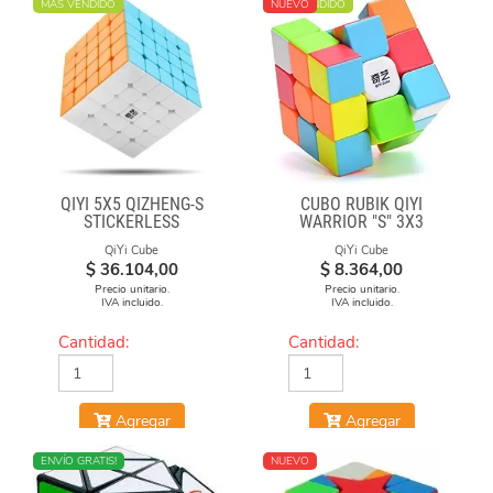
MÁS VENDIDO
MÁS VENDIDO
NUEVO
QIYI 5X5 QIZHENG-S
CUBO RUBIK QIYI
STICKERLESS
WARRIOR "S" 3X3
STICKERLESS
QiYi Cube
QiYi Cube
$
36.104,00
$
8.364,00
Precio unitario.
Precio unitario.
IVA incluido.
IVA incluido.
Cantidad:
Cantidad:
Agregar
Agregar
NUEVO
ENVÍO GRATIS!
NUEVO