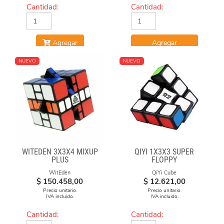
Cantidad:
Cantidad:
Agregar
Agregar
NUEVO
NUEVO
WITEDEN 3X3X4 MIXUP
QIYI 1X3X3 SUPER
PLUS
FLOPPY
WitEden
QiYi Cube
$
150.458,00
$
12.621,00
Precio unitario.
Precio unitario.
IVA incluido.
IVA incluido.
Cantidad:
Cantidad: