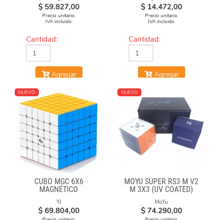
$
59.827,00
$
14.472,00
Precio unitario.
Precio unitario.
IVA incluido.
IVA incluido.
Cantidad:
Cantidad:
Agregar
Agregar
NUEVO
NUEVO
CUBO MGC 6X6
MOYU SUPER RS3 M V2
MAGNÉTICO
M 3X3 (UV COATED)
STICKERLESS
YJ
MoYu
$
69.804,00
$
74.290,00
Precio unitario.
Precio unitario.