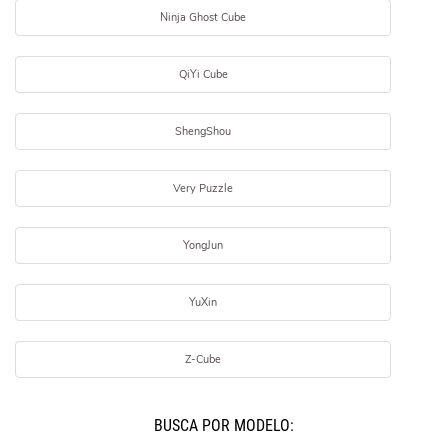
Ninja Ghost Cube
QiYi Cube
ShengShou
Very Puzzle
YongJun
YuXin
Z-Cube
BUSCÁ POR MODELO: