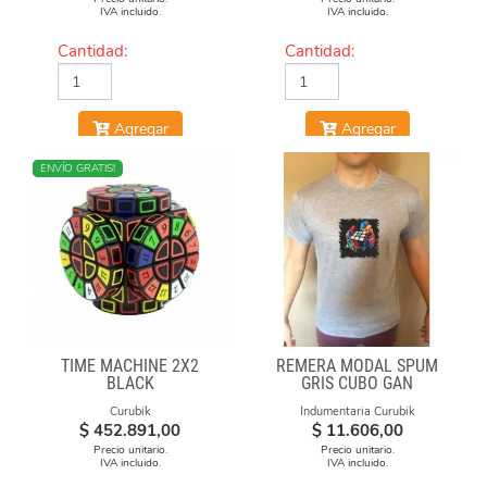
IVA incluido.
IVA incluido.
Cantidad:
Cantidad:
Agregar
Agregar
NUEVO
ENVÍO GRATIS!
TIME MACHINE 2X2
REMERA MODAL SPUM
BLACK
GRIS CUBO GAN
Curubik
Indumentaria Curubik
$
452.891,00
$
11.606,00
Precio unitario.
Precio unitario.
IVA incluido.
IVA incluido.