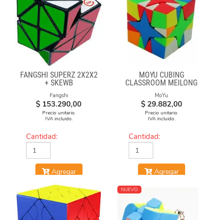
FANGSHI SUPERZ 2X2X2
MOYU CUBING
+ SKEWB
CLASSROOM MEILONG
POLARIS CUBE
Fangshi
MoYu
STICKERLESS
$
153.290,00
$
29.882,00
Precio unitario.
Precio unitario.
IVA incluido.
IVA incluido.
Cantidad:
Cantidad:
Agregar
Agregar
NUEVO