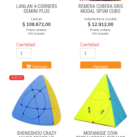
LANLAN 4-CORNERS
REMERA CUBERA GRIS
GEMINI PLUS
MODAL SPUM CUBO
GIRADO
LanLan
Indumentaria Curubik
$
108.672,00
$
12.912,00
Precio unitario.
Precio unitario.
IVA incluido.
IVA incluido.
Cantidad:
Cantidad:
Agregar
Agregar
NUEVO
SHENGSHOU CRAZY
MOFANGGE COIN