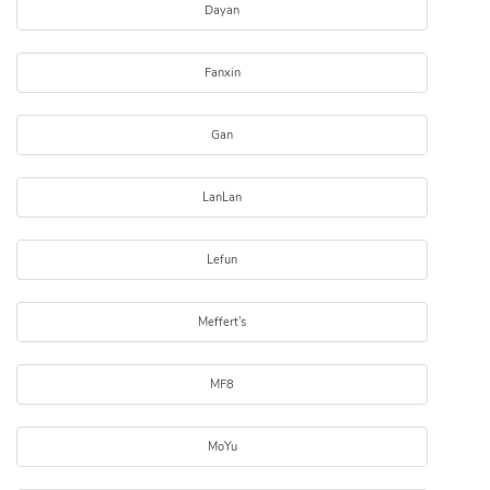
Dayan
Fanxin
Gan
LanLan
Lefun
Meffert's
MF8
MoYu