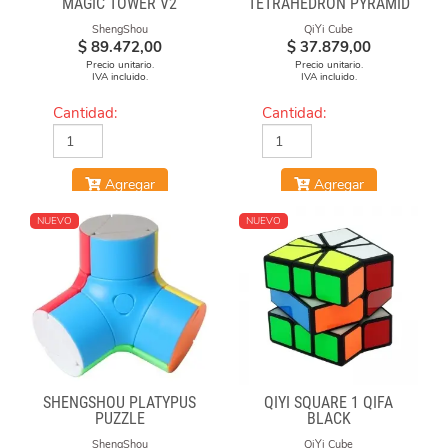
MAGIC TOWER V2
TETRAHEDRON PYRAMID
STICKERLESS
ShengShou
QiYi Cube
$
89.472,00
$
37.879,00
Precio unitario.
Precio unitario.
IVA incluido.
IVA incluido.
Cantidad:
Cantidad:
Agregar
Agregar
NUEVO
NUEVO
SHENGSHOU PLATYPUS
QIYI SQUARE 1 QIFA
PUZZLE
BLACK
ShengShou
QiYi Cube