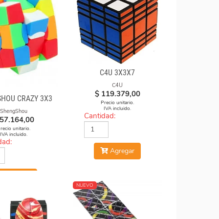
C4U 3X3X7
C4U
$
119.379,00
HOU CRAZY 3X3
Precio unitario.
IVA incluido.
ShengShou
Cantidad:
57.164,00
recio unitario.
IVA incluido.
dad:
Agregar
Agregar
NUEVO