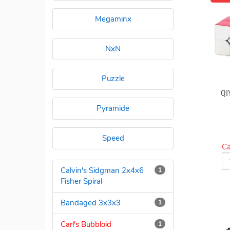
Megaminx
NxN
Puzzle
QI
Pyramide
Speed
Ca
Calvin's Sidgman 2x4x6
1
Fisher Spiral
Bandaged 3x3x3
1
Carl's Bubbloid
1