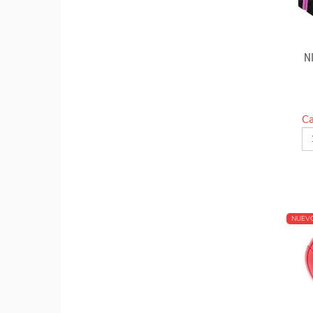
N
Ca
NUEV