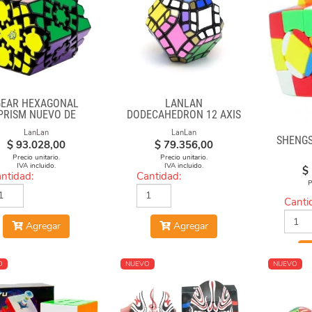
GEAR HEXAGONAL
LANLAN
PRISM NUEVO DE
DODECAHEDRON 12 AXIS
LANLAN
LanLan
LanLan
SHENGS
$
93.028,00
$
79.356,00
Precio unitario.
Precio unitario.
IVA incluido.
IVA incluido.
$
ntidad:
Cantidad:
P
Canti
Agregar
Agregar
O
NUEVO
NUEVO