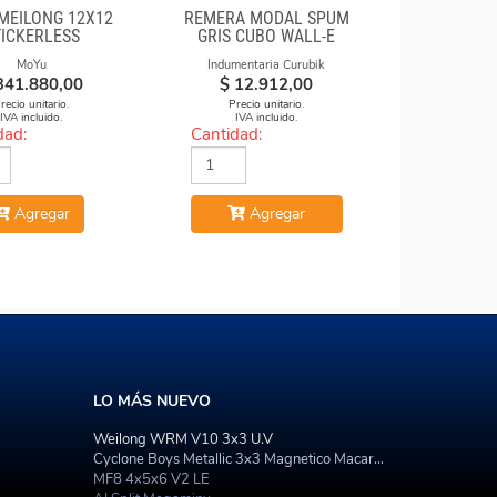
MEILONG 12X12
REMERA MODAL SPUM
TICKERLESS
GRIS CUBO WALL-E
MoYu
Indumentaria Curubik
341.880,00
$
12.912,00
recio unitario.
Precio unitario.
IVA incluido.
IVA incluido.
dad:
Cantidad:
Agregar
Agregar
LO MÁS NUEVO
Weilong WRM V10 3x3 U.V
Cyclone Boys Metallic 3x3 Magnetico Macaron
MF8 4x5x6 V2 LE