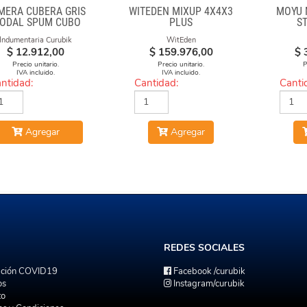
MERA CUBERA GRIS
WITEDEN MIXUP 4X4X3
MOYU 
ODAL SPUM CUBO
PLUS
S
FUEGO
Indumentaria Curubik
WitEden
$
12.912,00
$
159.976,00
$
Precio unitario.
Precio unitario.
P
IVA incluido.
IVA incluido.
ntidad:
Cantidad:
Canti
Agregar
Agregar
REDES
SOCIALES
ación COVID19
Facebook
/curubik
os
Instagram
/curubik
to