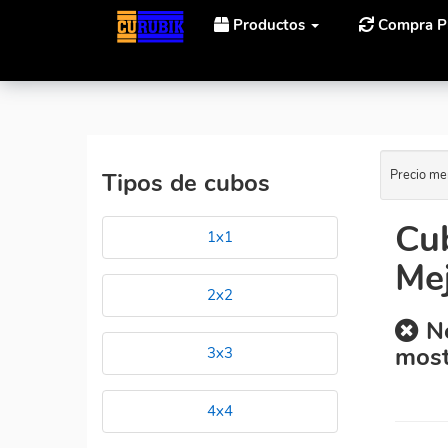
Productos
Compra P
Inicio
Cubos Rubik Calvin's Puzzle Carl's Bubbloid Al
Precio me
Tipos de cubos
Cub
1x1
Mej
2x2
No
most
3x3
4x4