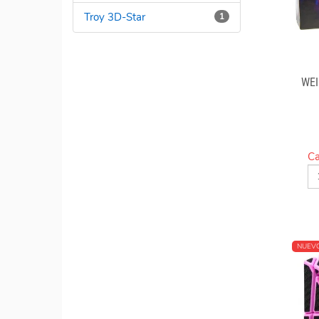
Troy 3D-Star
1
WEI
Ca
NUEV