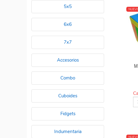
5x5
NUEV
6x6
7x7
Accesorios
M
Combo
Ca
Cuboides
Fidgets
Indumentaria
NUEV