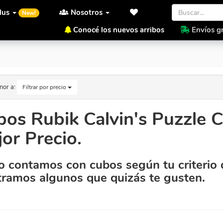
lus
Nosotros
New!
Conocé los nuevos arribos
Envíos gr
 Mejor Precio.
nor a:
Filtrar por precio
os Rubik Calvin's Puzzle C
or Precio.
 contamos con cubos según tu criterio 
ramos algunos que quizás te gusten.