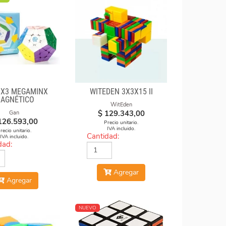
3X3 MEGAMINX
WITEDEN 3X3X15 II
AGNÉTICO
WitEden
$
129.343,00
Gan
126.593,00
Precio unitario.
IVA incluido.
recio unitario.
Cantidad:
IVA incluido.
dad:
Agregar
Agregar
NUEVO