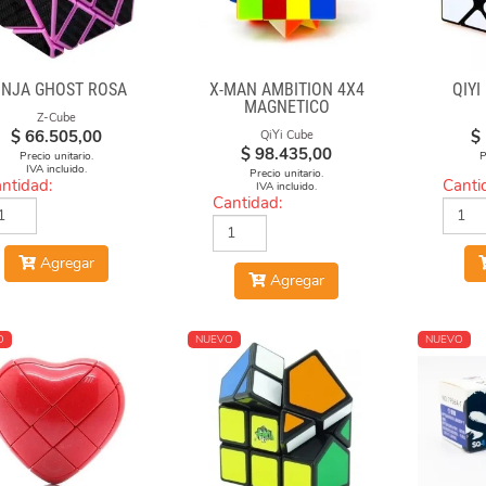
INJA GHOST ROSA
X-MAN AMBITION 4X4
QIYI
MAGNETICO
Z-Cube
$
66.505,00
$
QiYi Cube
$
98.435,00
Precio unitario.
P
IVA incluido.
Precio unitario.
ntidad:
Canti
IVA incluido.
Cantidad:
Agregar
Agregar
O
NUEVO
NUEVO