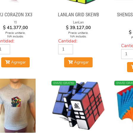
YJ CORAZON 3X3
LANLAN GRID SKEWB
SHENGS
YJ
LanLan
$
41.377,00
$
39.127,00
$
Precio unitario.
Precio unitario.
IVA incluido.
IVA incluido.
P
ntidad:
Cantidad:
Canti
Agregar
Agregar
NUEVO
ENVÍO GRATIS!
NUEVO
ENVÍO GRAT