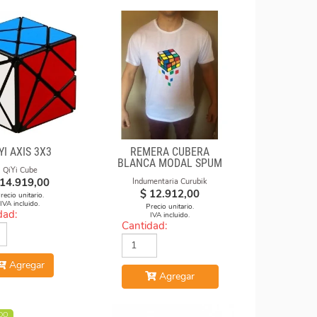
YI AXIS 3X3
REMERA CUBERA
BLANCA MODAL SPUM
QiYi Cube
CUBOS CAE
14.919,00
Indumentaria Curubik
$
12.912,00
recio unitario.
IVA incluido.
Precio unitario.
dad:
IVA incluido.
Cantidad:
Agregar
Agregar
DO