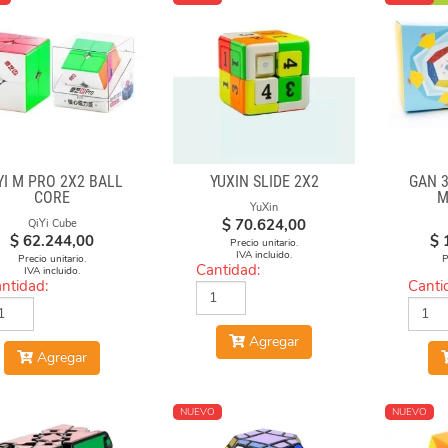
YI M PRO 2X2 BALL
YUXIN SLIDE 2X2
GAN 
CORE
M
YuXin
$
70.624,00
QiYi Cube
$
62.244,00
$
Precio unitario.
IVA incluido.
Precio unitario.
P
Cantidad:
IVA incluido.
ntidad:
Canti
Agregar
Agregar
NUEVO
NUEVO