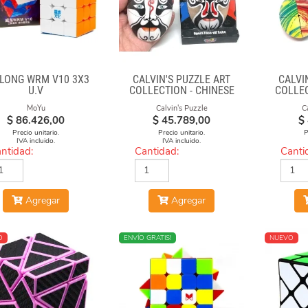
LONG WRM V10 3X3
CALVIN'S PUZZLE ART
CALVI
U.V
COLLECTION - CHINESE
COLLEC
OPERA FACE-OFF CUBE
OPERA
MoYu
Calvin's Puzzle
C
(BLACK & WHITE MASKS)
(M
$
86.426,00
$
45.789,00
$
Precio unitario.
Precio unitario.
P
IVA incluido.
IVA incluido.
ntidad:
Cantidad:
Canti
Agregar
Agregar
O
NUEVO
ENVÍO GRATIS!
NUEVO