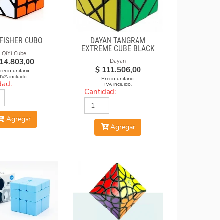
 FISHER CUBO
DAYAN TANGRAM
EXTREME CUBE BLACK
QiYi Cube
BODY
14.803,00
Dayan
$
111.506,00
recio unitario.
IVA incluido.
Precio unitario.
dad:
IVA incluido.
Cantidad:
Agregar
Agregar