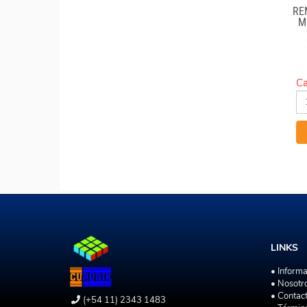
RE
M
Ca
LINKS
• Inform
• Nosotr
• Contac
(+54 11) 2343 1483