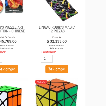
N'S PUZZLE ART
LINGAO RUBIK'S MAGIC
TION - CHINESE
12 PIEZAS
 FACE-OFF CUBE
alvin's Puzzle
Curubik
OLTEN LAVA)
45.789,00
$
32.133,00
recio unitario.
Precio unitario.
IVA incluido.
IVA incluido.
dad:
Cantidad:
Agregar
Agregar
NUEVO