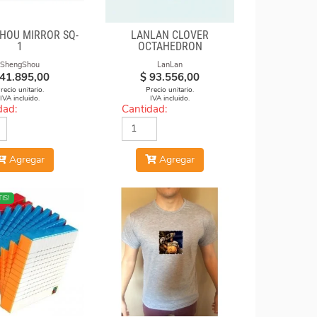
HOU MIRROR SQ-
LANLAN CLOVER
1
OCTAHEDRON
ShengShou
LanLan
41.895,00
$
93.556,00
recio unitario.
Precio unitario.
IVA incluido.
IVA incluido.
dad:
Cantidad:
Agregar
Agregar
IS!