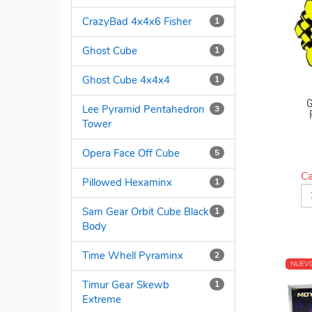
CrazyBad 4x4x6 Fisher
1
Ghost Cube
1
Ghost Cube 4x4x4
1
Lee Pyramid Pentahedron
3
Tower
Opera Face Off Cube
5
Ca
Pillowed Hexaminx
1
Sam Gear Orbit Cube Black
1
Body
Time Whell Pyraminx
2
NUEV
Timur Gear Skewb
1
Extreme