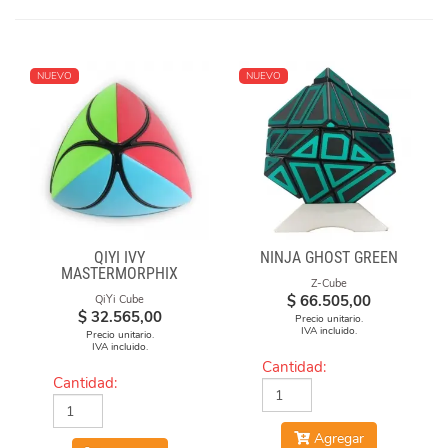
NUEVO
NUEVO
QIYI IVY
NINJA GHOST GREEN
MASTERMORPHIX
Z-Cube
$
66.505,00
QiYi Cube
$
32.565,00
Precio unitario.
IVA incluido.
Precio unitario.
IVA incluido.
Cantidad:
Cantidad:
Agregar