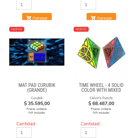
Agregar
Agregar
NUEVO
NUEVO
MAT PAD CURUBIK
TIME WHEEL - 4 SOLID
(GRANDE)
COLOR WITH MIXED
NUMBERS STICKERS
Curubik
Calvin's Puzzle
(MOD)
$
35.595,00
$
68.487,00
Precio unitario.
Precio unitario.
IVA incluido.
IVA incluido.
Cantidad:
Cantidad: