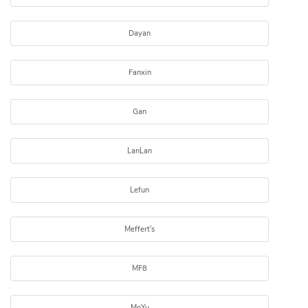
Dayan
Fanxin
Gan
LanLan
Lefun
Meffert's
MF8
MoYu