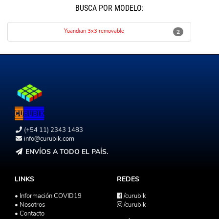
BUSCÁ POR MODELO:
Yuandian 3x3 removable
2
(+54 11) 2343 1483
info@curubik.com
ENVÍOS A TODO EL PAÍS.
LINKS
REDES
• Información COVID19
/curubik
• Nosotros
/curubik
• Contacto