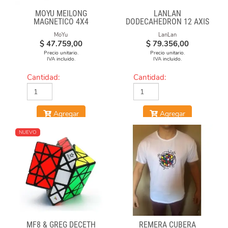
MOYU MEILONG
LANLAN
MAGNETICO 4X4
DODECAHEDRON 12 AXIS
MoYu
LanLan
$
47.759,00
$
79.356,00
Precio unitario.
Precio unitario.
IVA incluido.
IVA incluido.
Cantidad:
Cantidad:
Agregar
Agregar
NUEVO
MF8 & GREG DECETH
REMERA CUBERA