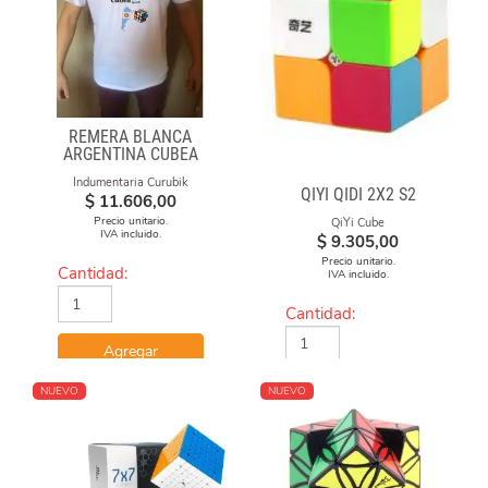
REMERA BLANCA
ARGENTINA CUBEA
Indumentaria Curubik
QIYI QIDI 2X2 S2
$
11.606,00
Precio unitario.
QiYi Cube
IVA incluido.
$
9.305,00
Precio unitario.
Cantidad:
IVA incluido.
Cantidad:
Agregar
Agregar
NUEVO
NUEVO