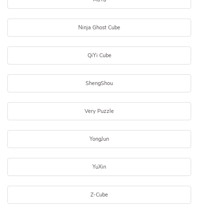
Ninja Ghost Cube
QiYi Cube
ShengShou
Very Puzzle
YongJun
YuXin
Z-Cube