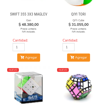
SWIFT 355 3X3 MAGLEV
QIYI TORI
Gan
QiYi Cube
$
48.380,00
$
31.055,00
Precio unitario.
Precio unitario.
IVA incluido.
IVA incluido.
Cantidad:
Cantidad:
Agregar
Agregar
NUEVO
NUEVO