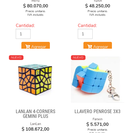
MoYu
YuXin
$
80.070,00
$
48.250,00
Precio unitario.
Precio unitario.
IVA incluido.
IVA incluido.
Cantidad:
Cantidad:
Agregar
Agregar
NUEVO
NUEVO
LANLAN 4-CORNERS
LLAVERO PENROSE 3X3
GEMINI PLUS
Fanxin
$
5.571,00
LanLan
$
108.672,00
Precio unitario.