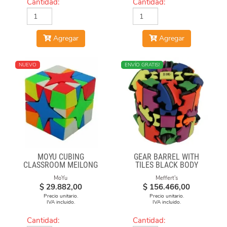
Cantidad:
Cantidad:
Agregar
Agregar
NUEVO
MÁS VENDIDO
ENVÍO GRATIS!
MOYU CUBING
GEAR BARREL WITH
CLASSROOM MEILONG
TILES BLACK BODY
POLARIS CUBE
MoYu
Meffert's
STICKERLESS
$
29.882,00
$
156.466,00
Precio unitario.
Precio unitario.
IVA incluido.
IVA incluido.
Cantidad:
Cantidad: