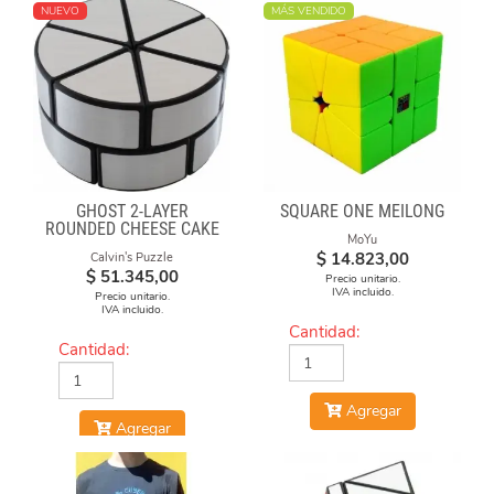
NUEVO
MÁS VENDIDO
GHOST 2-LAYER
SQUARE ONE MEILONG
ROUNDED CHEESE CAKE
MoYu
-BLACK BODY WITH
$
14.823,00
Calvin's Puzzle
SILVER LABEL
$
51.345,00
Precio unitario.
IVA incluido.
Precio unitario.
IVA incluido.
Cantidad:
Cantidad:
Agregar
Agregar