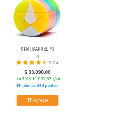
STAR BARREL YJ
YJ
2 Op.
$
33.098,00
en 3 X $ 11.032,67 s/int
¡Sumás 848 puntos!
Agregar