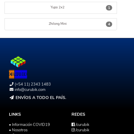
Yupo 2x2
1
Zhilong Mini
4
(+54 11) 2343 1483
info@curubik.com
ENVÍOS A TODO EL PAÍS.
LINKS
REDES
• Información COVID19
/curubik
• Nosotros
/curubik