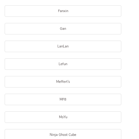
Fanxin
Gan
LanLan
Lefun
Meffert's
MF8
MoYu
Ninja Ghost Cube