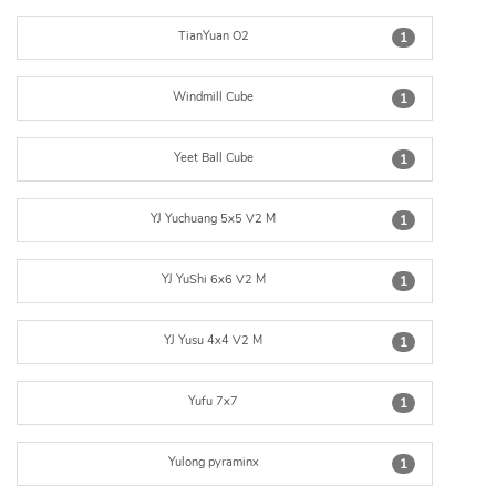
TianYuan O2
1
Windmill Cube
1
Yeet Ball Cube
1
YJ Yuchuang 5x5 V2 M
1
YJ YuShi 6x6 V2 M
1
YJ Yusu 4x4 V2 M
1
Yufu 7x7
1
Yulong pyraminx
1