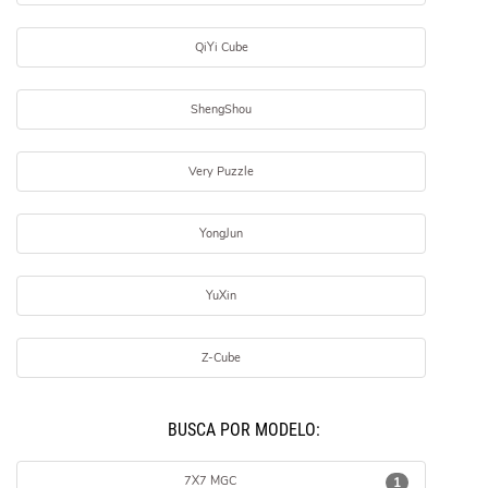
QiYi Cube
ShengShou
Very Puzzle
YongJun
YuXin
Z-Cube
BUSCÁ POR MODELO:
7X7 MGC
1