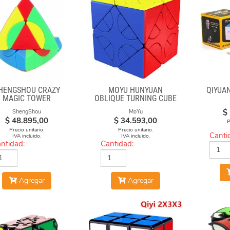
HENGSHOU CRAZY
MOYU HUNYUAN
QIYUA
MAGIC TOWER
OBLIQUE TURNING CUBE
2 MIUP SKEWB
$
ShengShou
MoYu
$
48.895,00
$
34.593,00
P
Precio unitario.
Precio unitario.
Canti
IVA incluido.
IVA incluido.
ntidad:
Cantidad:
Agregar
Agregar