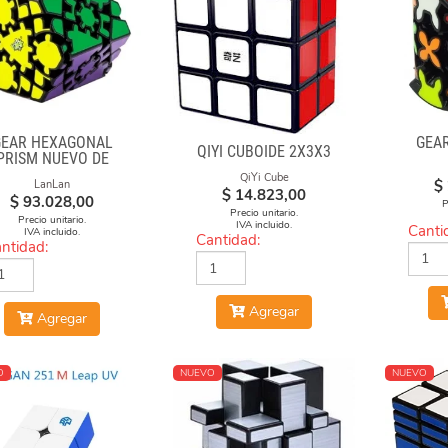
GEAR HEXAGONAL
GEA
QIYI CUBOIDE 2X3X3
PRISM NUEVO DE
LANLAN
QiYi Cube
$
LanLan
$
14.823,00
$
93.028,00
P
Precio unitario.
Precio unitario.
IVA incluido.
Canti
IVA incluido.
Cantidad:
ntidad:
Agregar
Agregar
O
NUEVO
NUEVO