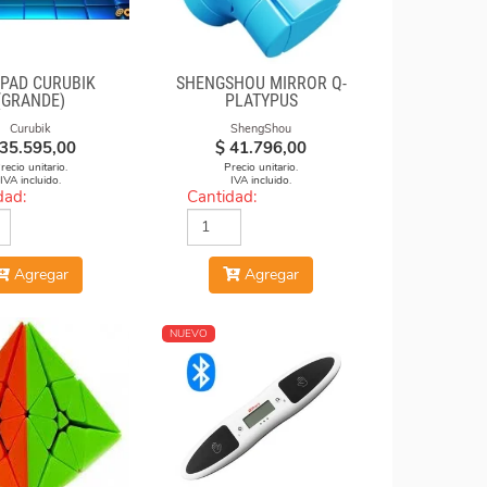
 PAD CURUBIK
SHENGSHOU MIRROR Q-
(GRANDE)
PLATYPUS
Curubik
ShengShou
35.595,00
$
41.796,00
recio unitario.
Precio unitario.
IVA incluido.
IVA incluido.
dad:
Cantidad:
Agregar
Agregar
NUEVO