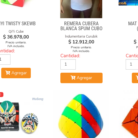
IYI TWISTY SKEWB
REMERA CUBERA
MAT
BLANCA SPUM CUBO
QiYi Cube
GAN
$
36.978,00
Indumentaria Curubik
$
12.912,00
$
Precio unitario.
IVA incluido.
Precio unitario.
P
ntidad:
IVA incluido.
Cantidad:
Canti
Agregar
Agregar
O