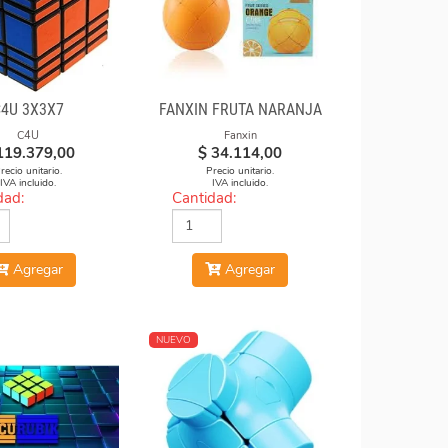
C4U 3X3X7
FANXIN FRUTA NARANJA
C4U
Fanxin
119.379,00
$
34.114,00
recio unitario.
Precio unitario.
IVA incluido.
IVA incluido.
dad:
Cantidad:
Agregar
Agregar
NUEVO