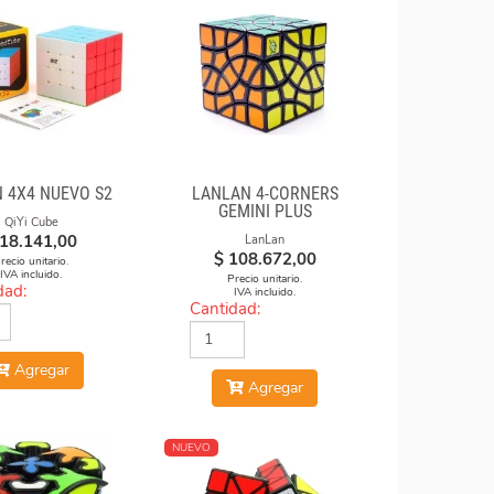
N 4X4 NUEVO S2
LANLAN 4-CORNERS
GEMINI PLUS
QiYi Cube
18.141,00
LanLan
$
108.672,00
recio unitario.
IVA incluido.
Precio unitario.
dad:
IVA incluido.
Cantidad:
Agregar
Agregar
NUEVO