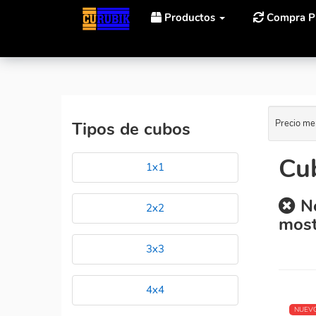
Productos
Compra P
Inicio
Cubos Rubik Gan Gan 15 Al Mejor Precio.
Precio me
Tipos de cubos
Cub
1x1
No
2x2
most
3x3
4x4
NUEV