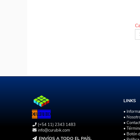
Ca
LINKS
• Inform
• Nosotr
• Contac
(+54 11) 2343 1483
• Términ
info@curubik.com
• Botón 
ENVÍOS A TODO EL PAÍS.
• Polític