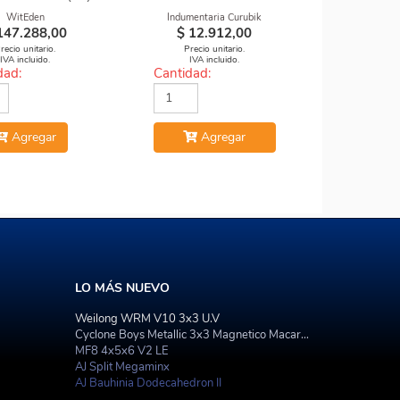
WitEden
Indumentaria Curubik
147.288,00
$
12.912,00
recio unitario.
Precio unitario.
IVA incluido.
IVA incluido.
dad:
Cantidad:
Agregar
Agregar
LO MÁS NUEVO
Weilong WRM V10 3x3 U.V
Cyclone Boys Metallic 3x3 Magnetico Macaron
MF8 4x5x6 V2 LE
AJ Split Megaminx
AJ Bauhinia Dodecahedron II