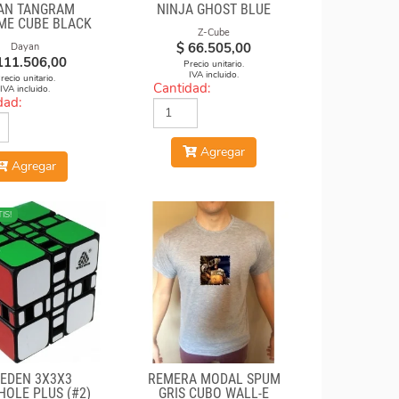
AN TANGRAM
NINJA GHOST BLUE
ME CUBE BLACK
Z-Cube
BODY
$
66.505,00
Dayan
111.506,00
Precio unitario.
IVA incluido.
recio unitario.
Cantidad:
IVA incluido.
dad:
Agregar
Agregar
IS!
EDEN 3X3X3
REMERA MODAL SPUM
OLE PLUS (#2)
GRIS CUBO WALL-E