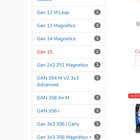
Gan 12 M Leap
1
Q
Gan 13 Magnético
2
Gan 14 Magnetico
1
Ca
Gan 15
2
Gan 2x2 251 Magnetico
1
GAN 354 M V2 3x3
1
Advanced
NUEV
GAN 356 Air M
1
GAN 356 i
1
Gan 3x3 356 i Carry
1
Gan 3x3 356 Magnético +
1