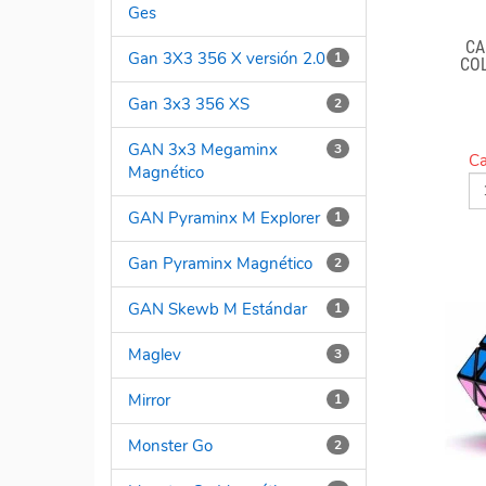
Ges
CA
Gan 3X3 356 X versión 2.0
1
COL
OP
Gan 3x3 356 XS
2
GAN 3x3 Megaminx
3
Ca
Magnético
GAN Pyraminx M Explorer
1
Gan Pyraminx Magnético
2
GAN Skewb M Estándar
1
Maglev
3
Mirror
1
Monster Go
2