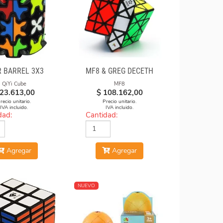
R BARREL 3X3
MF8 & GREG DECETH
QiYi Cube
MF8
23.613,00
$
108.162,00
recio unitario.
Precio unitario.
IVA incluido.
IVA incluido.
dad:
Cantidad:
Agregar
Agregar
NUEVO