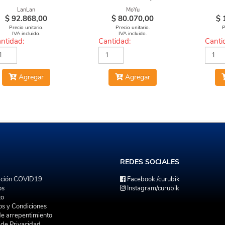
COATED)
LanLan
MoYu
$
92.868,00
$
80.070,00
$
Precio unitario.
Precio unitario.
P
IVA incluido.
IVA incluido.
ntidad:
Cantidad:
Canti
Agregar
Agregar
REDES
SOCIALES
ación COVID19
Facebook
/curubik
os
Instagram
/curubik
to
os y Condiciones
de arrepentimiento
a de Privacidad