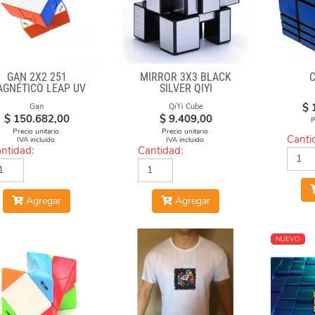
GAN 2X2 251
MIRROR 3X3 BLACK
GNÉTICO LEAP UV
SILVER QIYI
$
Gan
QiYi Cube
$
150.682,00
$
9.409,00
P
Precio unitario.
Precio unitario.
Canti
IVA incluido.
IVA incluido.
ntidad:
Cantidad:
Agregar
Agregar
NUEVO