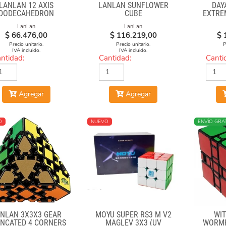
LANLAN 12 AXIS
LANLAN SUNFLOWER
DAY
DODECAHEDRON
CUBE
EXTRE
DIAMOND CUBE
LanLan
LanLan
$
66.476,00
$
116.219,00
$
Precio unitario.
Precio unitario.
P
IVA incluido.
IVA incluido.
ntidad:
Cantidad:
Canti
Agregar
Agregar
O
NUEVO
ENVÍO GRAT
NLAN 3X3X3 GEAR
MOYU SUPER RS3 M V2
WIT
NCATED 4 CORNERS
MAGLEV 3X3 (UV
WORMH