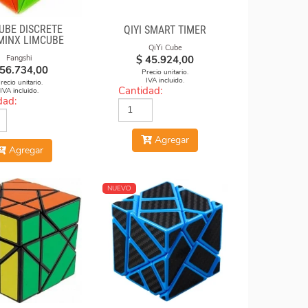
UBE DISCRETE
QIYI SMART TIMER
MINX LIMCUBE
QiYi Cube
$
45.924,00
Fangshi
56.734,00
Precio unitario.
IVA incluido.
recio unitario.
Cantidad:
IVA incluido.
dad:
Agregar
Agregar
NUEVO