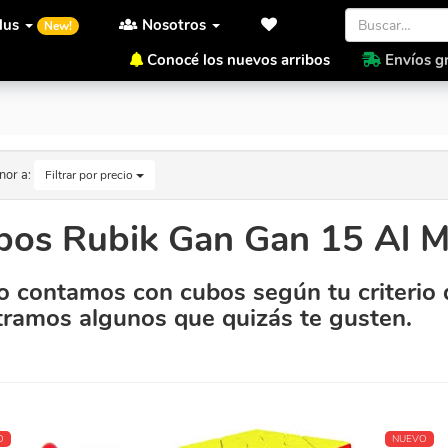
lus
Nosotros
New!
Conocé los nuevos arribos
Envíos gr
nor a:
Filtrar por precio
os Rubik Gan Gan 15 Al Me
 contamos con cubos según tu criterio 
ramos algunos que quizás te gusten.
O
NUEVO