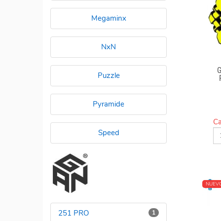
Megaminx
NxN
Puzzle
Pyramide
Ca
Speed
NUEV
251 PRO
1