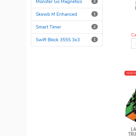
Monster Go Magnético
2
Skewb M Enhanced
1
Smart Timer
2
Ca
Swift Block 355S 3x3
1
NUEV
LA
TRU