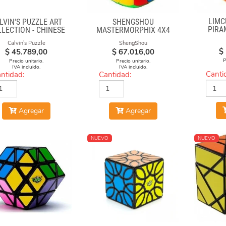
LIMC
LVIN'S PUZZLE ART
SHENGSHOU
PIRA
LECTION - CHINESE
MASTERMORPHIX 4X4
ERA FACE-OFF CUBE
Calvin's Puzzle
ShengShou
(GREEN & YELLOW
$
$
45.789,00
$
67.016,00
MASKS)
P
Precio unitario.
Precio unitario.
IVA incluido.
IVA incluido.
Canti
ntidad:
Cantidad:
Agregar
Agregar
NUEVO
NUEVO