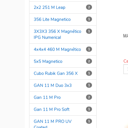
2x2 251 M Leap
2
356 Lite Magnetico
1
3X3X3 356 X Magnético
1
MA
IPG Numerical
4x4x4 460 M Magnético
1
Ca
5x5 Magnetico
2
Cubo Rubik Gan 356 X
1
GAN 11 M Duo 3x3
1
Gan 11 M Pro
2
Gan 11 M Pro Soft
1
GAN 11 M PRO UV
1
Coated