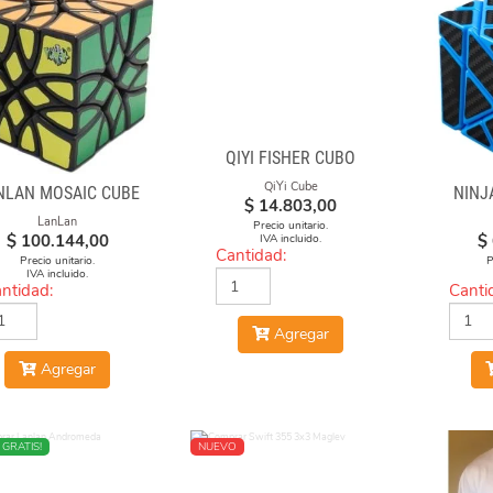
QIYI FISHER CUBO
QiYi Cube
NLAN MOSAIC CUBE
NINJ
$
14.803,00
LanLan
Precio unitario.
$
100.144,00
$
IVA incluido.
Cantidad:
Precio unitario.
P
IVA incluido.
ntidad:
Canti
Agregar
Agregar
O
 GRATIS!
NUEVO