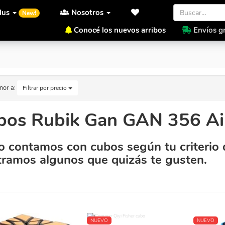
lus
Nosotros
New!
Conocé los nuevos arribos
Envíos gr
io.
nor a:
Filtrar por precio
bos Rubik Gan GAN 356 Air
 contamos con cubos según tu criterio 
ramos algunos que quizás te gusten.
NUEVO
NUEVO