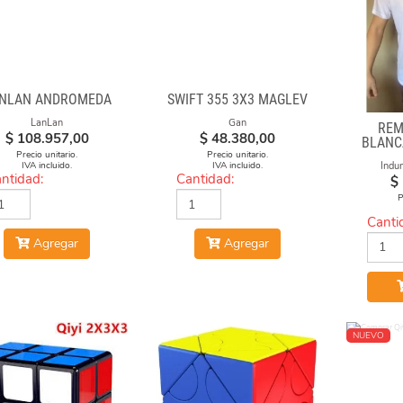
NLAN ANDROMEDA
SWIFT 355 3X3 MAGLEV
LanLan
Gan
REM
$
108.957,00
$
48.380,00
BLANC
CUBO 
Precio unitario.
Precio unitario.
Indu
IVA incluido.
IVA incluido.
ntidad:
Cantidad:
$
P
Canti
Agregar
Agregar
NUEVO