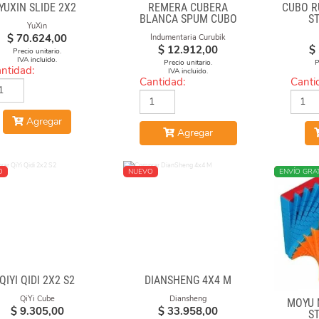
YUXIN SLIDE 2X2
REMERA CUBERA
CUBO R
BLANCA SPUM CUBO
S
YuXin
GAN
$
70.624,00
Indumentaria Curubik
$
12.912,00
$
Precio unitario.
IVA incluido.
Precio unitario.
P
ntidad:
IVA incluido.
Cantidad:
Canti
Agregar
Agregar
O
NUEVO
NUEVO
ENVÍO GRAT
QIYI QIDI 2X2 S2
DIANSHENG 4X4 M
QiYi Cube
Diansheng
MOYU 
$
9.305,00
$
33.958,00
S