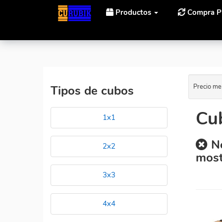
Productos
Compra P
Inicio
Cubos Rubik Gan GAN 356 Air M Al Mejor Prec
Precio me
Tipos de cubos
Cu
1x1
No
2x2
most
3x3
4x4