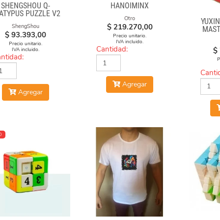
SHENGSHOU Q-
HANOIMINX
ATYPUS PUZZLE V2
Otro
YUXIN
$
219.270,00
ShengShou
MAST
$
93.393,00
Precio unitario.
IVA incluido.
Precio unitario.
Cantidad:
$
IVA incluido.
ntidad:
P
Canti
Agregar
Agregar
O