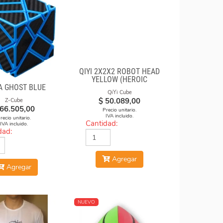
QIYI 2X2X2 ROBOT HEAD
YELLOW (HEROIC
A GHOST BLUE
LEADER)
QiYi Cube
$
50.089,00
Z-Cube
66.505,00
Precio unitario.
IVA incluido.
recio unitario.
Cantidad:
IVA incluido.
dad:
Agregar
Agregar
NUEVO