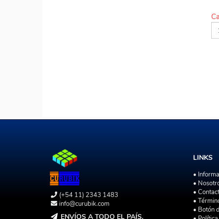
Ca
LINKS
• Inform
• Nosotr
• Contac
(+54 11) 2343 1483
• Términ
info@curubik.com
• Botón 
ENVÍOS A TODO EL PAÍS.
• Polític