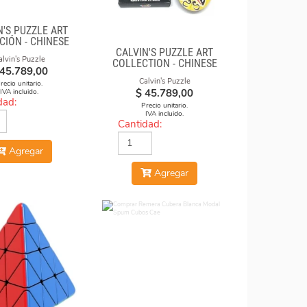
N'S PUZZLE ART
CIÓN - CHINESE
CALVIN'S PUZZLE ART
 FACE-OFF CUBE
alvin's Puzzle
COLLECTION - CHINESE
AFFITI CAMO)
45.789,00
OPERA FACE-OFF CUBE
Calvin's Puzzle
(GREEN & YELLOW
recio unitario.
$
45.789,00
IVA incluido.
MASKS)
dad:
Precio unitario.
IVA incluido.
Cantidad:
Agregar
Agregar