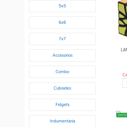
5x5
6x6
7x7
LA
Accesorios
Combo
Ca
Cuboides
Fidgets
NUEV
ENVÍO
Indumentaria