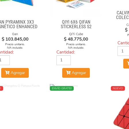
CALVI
COLEC
AN PYRAMINX 3X3
QIYI 6X6 QIFAN
OPERA
C
GNÉTICO ENHANCED
STICKERLESS S2
(GR
$
Gan
QiYi Cube
P
$
103.845,00
$
48.775,00
Canti
Precio unitario.
Precio unitario.
IVA incluido.
IVA incluido.
ntidad:
Cantidad:
Agregar
Agregar
O
NUEVO
ENVÍO GRATIS!
NUEVO