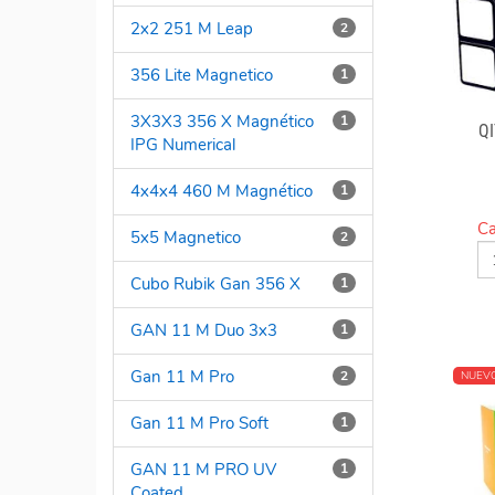
2x2 251 M Leap
2
356 Lite Magnetico
1
3X3X3 356 X Magnético
1
Q
IPG Numerical
4x4x4 460 M Magnético
1
Ca
5x5 Magnetico
2
Cubo Rubik Gan 356 X
1
GAN 11 M Duo 3x3
1
Gan 11 M Pro
2
NUEV
Gan 11 M Pro Soft
1
GAN 11 M PRO UV
1
Coated