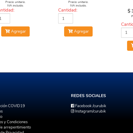
Precio unitario.
Precio unitario.
IVA incluido.
IVA incluido.
ntidad:
Cantidad:
$
P
Canti
Agregar
Agregar
REDES
SOCIALES
ación COVID19
Facebook
/curubik
os
Instagram
/curubik
to
os y Condiciones
de arrepentimiento
a de Privacidad