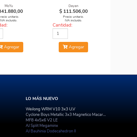
BODY
MoYu
Dayan
341.880,00
$
111.506,00
recio unitario.
Precio unitario.
IVA incluido.
IVA incluido.
dad:
Cantidad:
Agregar
Agregar
LO MÁS NUEVO
Weilong WRM V10 3x3 U.V
Cyclone Boys Metallic 3x3 Magnetico Macaron
MF8 4x5x6 V2 LE
AJ Split Megaminx
AJ Bauhinia Dodecahedron II