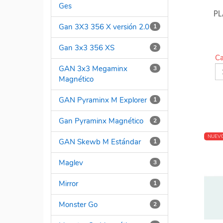
Ges
PL
Gan 3X3 356 X versión 2.0
1
Gan 3x3 356 XS
2
Ca
GAN 3x3 Megaminx
3
Magnético
GAN Pyraminx M Explorer
1
Gan Pyraminx Magnético
2
NUEV
GAN Skewb M Estándar
1
Maglev
3
Mirror
1
Monster Go
2