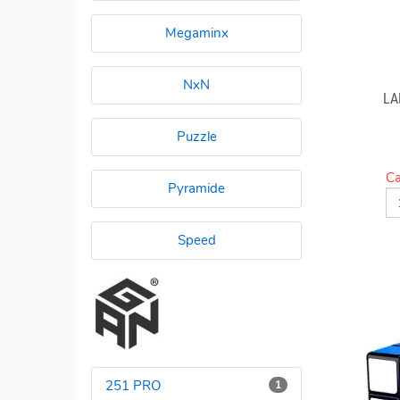
Megaminx
NxN
LA
Puzzle
Ca
Pyramide
Speed
251 PRO
1