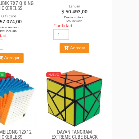
UBIK 7X7 QIXING
FACES GEAR CUBE
LanLan
TICKERELSS
BLACK
$
50.493,00
QiYi Cube
Precio unitario.
57.074,00
IVA incluido.
Cantidad:
recio unitario.
IVA incluido.
dad:
Agregar
Agregar
IS!
NUEVO
MEILONG 12X12
DAYAN TANGRAM
TICKERLESS
EXTREME CUBE BLACK