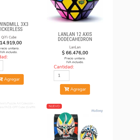
 WINDMILL 3X3
TICKERLESS
LANLAN 12 AXIS
QiYi Cube
DODECAHEDRON
14.919,00
DIAMOND CUBE
LanLan
recio unitario.
$
66.476,00
IVA incluido.
dad:
Precio unitario.
IVA incluido.
Cantidad:
Agregar
Agregar
NUEVO