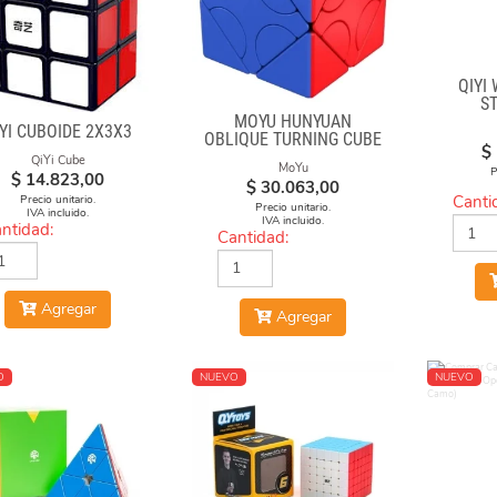
QIYI
S
MOYU HUNYUAN
IYI CUBOIDE 2X3X3
OBLIQUE TURNING CUBE
$
1 MIXUP SKEWB
QiYi Cube
MoYu
P
$
14.823,00
$
30.063,00
Canti
Precio unitario.
Precio unitario.
IVA incluido.
IVA incluido.
ntidad:
Cantidad:
Agregar
Agregar
O
NUEVO
NUEVO