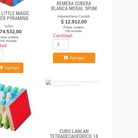
REMERA CUBERA
BLANCA MODAL SPUM
 LITTLE MAGIC
CUBOS CAE
Indumentaria Curubik
ER PYRAMINX
$
12.912,00
YuXin
Precio unitario.
74.532,00
IVA incluido.
Cantidad:
recio unitario.
IVA incluido.
dad:
Agregar
Agregar
CUBO LANLAN
TETRADECAHÉDRICO 14