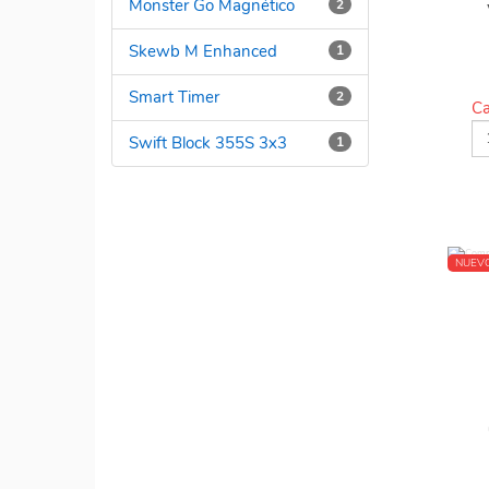
Monster Go Magnético
2
Skewb M Enhanced
1
Smart Timer
2
Ca
Swift Block 355S 3x3
1
NUEV