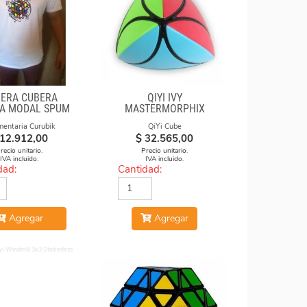
ERA CUBERA
QIYI IVY
A MODAL SPUM
MASTERMORPHIX
CON FORMULAS
mentaria Curubik
QiYi Cube
12.912,00
$
32.565,00
recio unitario.
Precio unitario.
IVA incluido.
IVA incluido.
dad:
Cantidad:
Agregar
Agregar