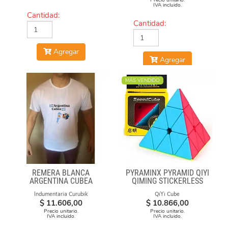
Precio unitario.
IVA incluido.
Cantidad:
Cantidad:
Agregar
Agregar
MÁS VENDIDO
REMERA BLANCA
PYRAMINX PYRAMID QIYI
ARGENTINA CUBEA
QIMING STICKERLESS
Indumentaria Curubik
QiYi Cube
$
11.606,00
$
10.866,00
Precio unitario.
Precio unitario.
IVA incluido.
IVA incluido.