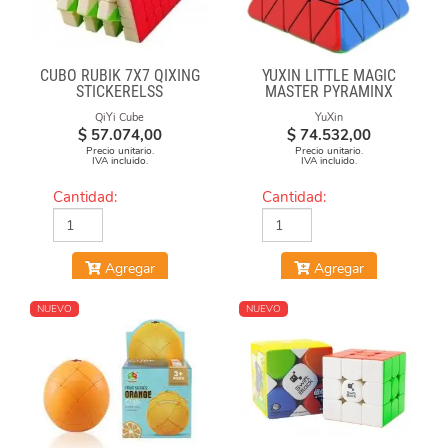
CUBO RUBIK 7X7 QIXING
YUXIN LITTLE MAGIC
STICKERELSS
MASTER PYRAMINX
QiYi Cube
YuXin
$
57.074,00
$
74.532,00
Precio unitario.
Precio unitario.
IVA incluido.
IVA incluido.
Cantidad:
Cantidad:
Agregar
Agregar
NUEVO
NUEVO