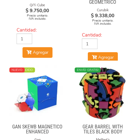
GEOMÉTRICO
QiYi Cube
$
9.750,00
Curubik
$
9.338,00
Precio unitario.
IVA incluido.
Precio unitario.
IVA incluido.
Cantidad:
Cantidad:
Agregar
Agregar
MÁS VENDIDO
NUEVO
MÁS VENDIDO
ENVÍO GRATIS!
GAN SKEWB MAGNETICO
GEAR BARREL WITH
ENHANCED
TILES BLACK BODY
Gan
Meffert's