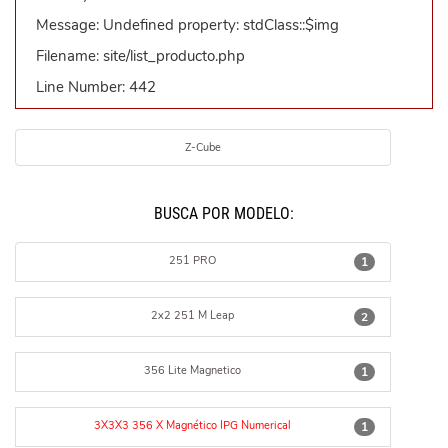
Message: Undefined property: stdClass::$img
Filename: site/list_producto.php
Line Number: 442
Z-Cube
BUSCÁ POR MODELO:
251 PRO
1
2x2 251 M Leap
2
356 Lite Magnetico
1
3X3X3 356 X Magnético IPG Numerical
1