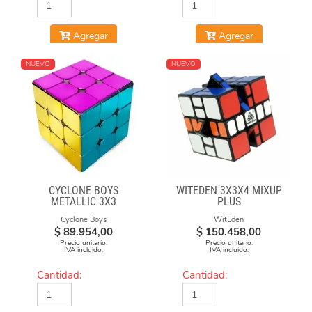
Agregar
Agregar
NUEVO
NUEVO
CYCLONE BOYS
WITEDEN 3X3X4 MIXUP
METALLIC 3X3
PLUS
MAGNETICO MACARON
Cyclone Boys
WitEden
$
89.954,00
$
150.458,00
Precio unitario.
Precio unitario.
IVA incluido.
IVA incluido.
Cantidad:
Cantidad: