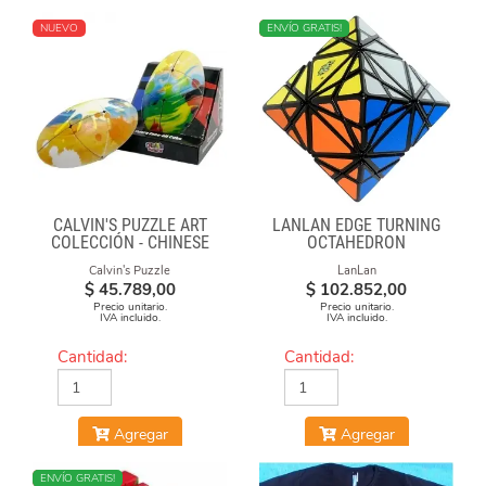
NUEVO
NUEVO
ENVÍO GRATIS!
CALVIN'S PUZZLE ART
LANLAN EDGE TURNING
COLECCIÓN - CHINESE
OCTAHEDRON
OPERA FACE-OFF CUBE
Calvin's Puzzle
LanLan
(GRAFFITI CAMO)
$
45.789,00
$
102.852,00
Precio unitario.
Precio unitario.
IVA incluido.
IVA incluido.
Cantidad:
Cantidad:
Agregar
Agregar
NUEVO
ENVÍO GRATIS!