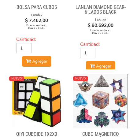
BOLSA PARA CUBOS
LANLAN DIAMOND GEAR-
6 LADOS BLACK
Curubik
$
7.462,00
LanLan
$
90.692,00
Precio unitario.
IVA incluido.
Precio unitario.
IVA incluido.
Cantidad:
Cantidad:
Agregar
Agregar
NUEVO
NUEVO
QIYI CUBOIDE 1X2X3
CUBO MAGNÉTICO