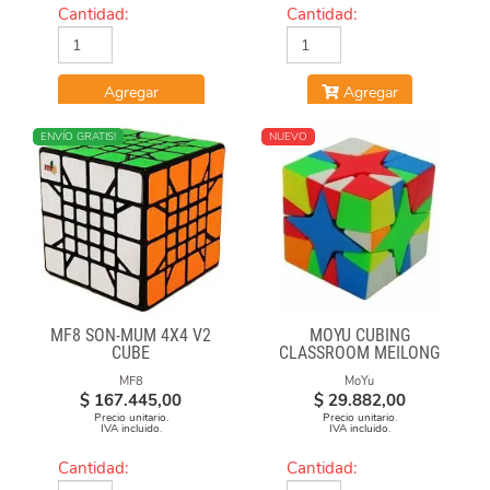
Cantidad:
Cantidad:
Agregar
Agregar
ENVÍO GRATIS!
NUEVO
MF8 SON-MUM 4X4 V2
MOYU CUBING
CUBE
CLASSROOM MEILONG
POLARIS CUBE
MF8
MoYu
STICKERLESS
$
167.445,00
$
29.882,00
Precio unitario.
Precio unitario.
IVA incluido.
IVA incluido.
Cantidad:
Cantidad: