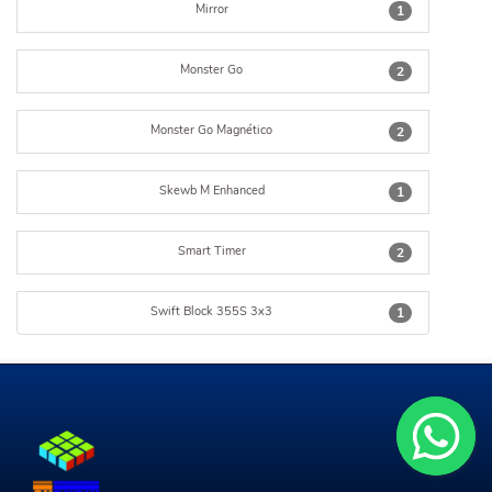
Mirror
1
Monster Go
2
Monster Go Magnético
2
Skewb M Enhanced
1
Smart Timer
2
Swift Block 355S 3x3
1