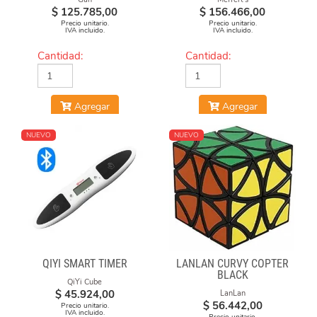
$
125.785,00
$
156.466,00
Precio unitario.
Precio unitario.
IVA incluido.
IVA incluido.
Cantidad:
Cantidad:
Agregar
Agregar
NUEVO
NUEVO
QIYI SMART TIMER
LANLAN CURVY COPTER
BLACK
QiYi Cube
$
45.924,00
LanLan
$
56.442,00
Precio unitario.
IVA incluido.