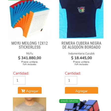
MOYU MEILONG 12X12
REMERA CUBERA NEGRA
STICKERLESS
DE ALGODÓN BORDADO
"FÓRMULAS"
MoYu
Indumentaria Curubik
$
341.880,00
$
18.445,00
Precio unitario.
Precio unitario.
IVA incluido.
IVA incluido.
Cantidad:
Cantidad:
Agregar
Agregar
NUEVO
ENVÍO GRATIS!