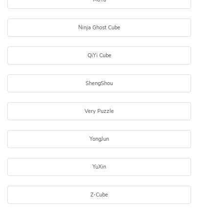
Ninja Ghost Cube
QiYi Cube
ShengShou
Very Puzzle
YongJun
YuXin
Z-Cube