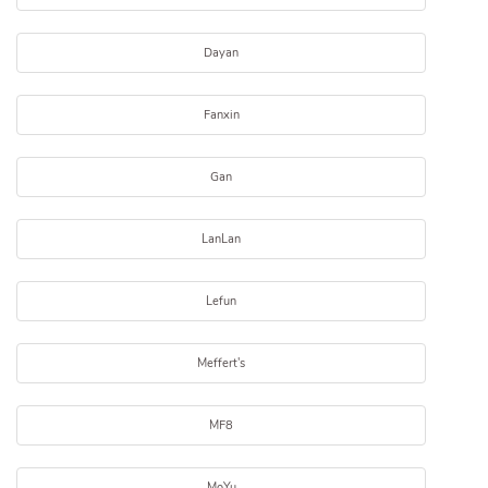
Dayan
Fanxin
Gan
LanLan
Lefun
Meffert's
MF8
MoYu