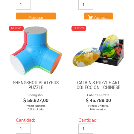
Agregar
Agregar
NUEVO
NUEVO
SHENGSHOU PLATYPUS
CALVIN'S PUZZLE ART
PUZZLE
COLECCIÓN - CHINESE
OPERA FACE-OFF CUBE
ShengShou
Calvin's Puzzle
(GRAFFITI CAMO)
$
59.827,00
$
45.789,00
Precio unitario.
Precio unitario.
IVA incluido.
IVA incluido.
Cantidad:
Cantidad: