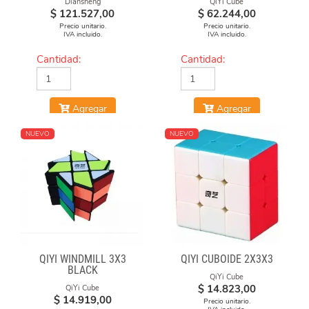
Diansheng
QiYi Cube
$
121.527,00
$
62.244,00
Precio unitario.
Precio unitario.
IVA incluido.
IVA incluido.
Cantidad:
Cantidad:
Agregar
Agregar
NUEVO
NUEVO
QIYI WINDMILL 3X3
QIYI CUBOIDE 2X3X3
BLACK
QiYi Cube
$
14.823,00
QiYi Cube
$
14.919,00
Precio unitario.