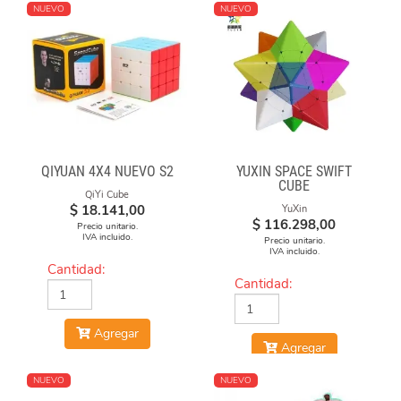
NUEVO
NUEVO
QIYUAN 4X4 NUEVO S2
YUXIN SPACE SWIFT
CUBE
QiYi Cube
$
18.141,00
YuXin
$
116.298,00
Precio unitario.
IVA incluido.
Precio unitario.
IVA incluido.
Cantidad:
Cantidad:
Agregar
Agregar
NUEVO
NUEVO