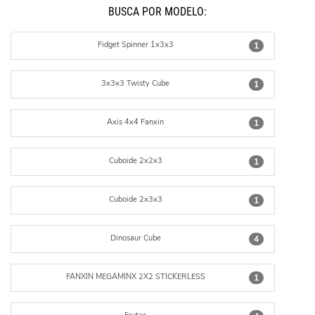
BUSCÁ POR MODELO:
Fidget Spinner 1x3x3
1
3x3x3 Twisty Cube
1
Axis 4x4 Fanxin
1
Cuboide 2x2x3
1
Cuboide 2x3x3
1
Dinosaur Cube
4
FANXIN MEGAMINX 2X2 STICKERLESS
1