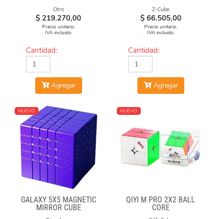
Otro
Z-Cube
$
219.270,00
$
66.505,00
Precio unitario.
Precio unitario.
IVA incluido.
IVA incluido.
Cantidad:
Cantidad:
Agregar
Agregar
NUEVO
NUEVO
GALAXY 5X5 MAGNETIC
QIYI M PRO 2X2 BALL
MIRROR CUBE
CORE