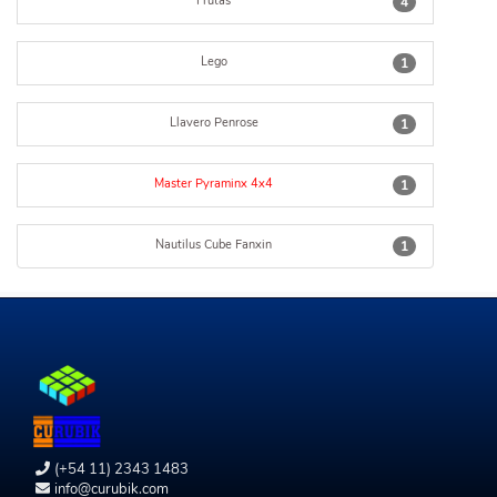
Frutas
4
Lego
1
Llavero Penrose
1
Master Pyraminx 4x4
1
Nautilus Cube Fanxin
1
(+54 11) 2343 1483
info@curubik.com