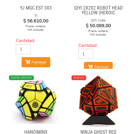
YJ MGC EST 3X3
QIYI 2X2X2 ROBOT HEAD
YELLOW (HEROIC
YJ
LEADER)
$
56.610,00
QiYi Cube
$
50.089,00
Precio unitario.
IVA incluido.
Precio unitario.
IVA incluido.
Cantidad:
Cantidad:
Agregar
Agregar
NUEVO
ENVÍO GRATIS!
NUEVO
HANOIMINX
NINJA GHOST RED