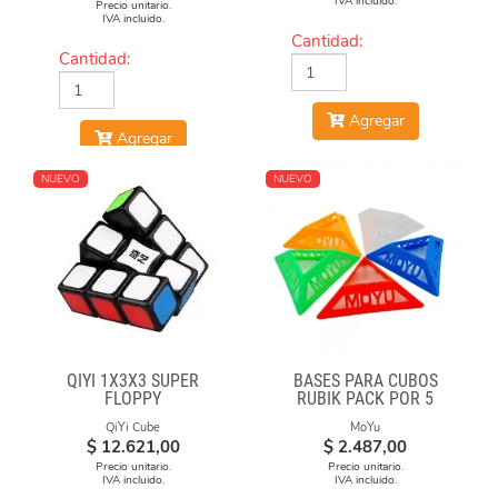
IVA incluido.
Precio unitario.
IVA incluido.
Cantidad:
Cantidad:
Agregar
Agregar
NUEVO
NUEVO
QIYI 1X3X3 SUPER
BASES PARA CUBOS
FLOPPY
RUBIK PACK POR 5
UNIDADES
QiYi Cube
MoYu
$
12.621,00
$
2.487,00
Precio unitario.
Precio unitario.
IVA incluido.
IVA incluido.