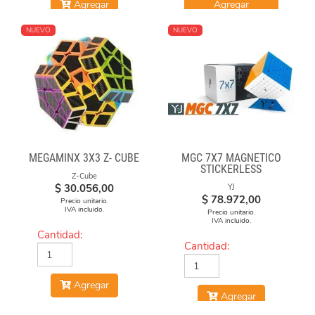
Agregar
Agregar
NUEVO
NUEVO
MEGAMINX 3X3 Z- CUBE
MGC 7X7 MAGNÉTICO
STICKERLESS
Z-Cube
$
30.056,00
YJ
$
78.972,00
Precio unitario.
IVA incluido.
Precio unitario.
IVA incluido.
Cantidad:
Cantidad:
Agregar
Agregar