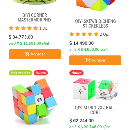
QIYI CORNER
MASTERMORPHIX
QIYI SKEWB QICHENG
STICKERLESS
1 Op.
2 Op.
$ 34.773,00
$ 14.490,00
en 3 X $ 11.591,00 s/int
en 3 X $ 4.830,00 s/int
Agregar
Agregar
Más vendido
Nuevo
Nuevo
QIYI M PRO 2X2 BALL
CORE
$ 62.244,00
en 3 X $ 20.748,00 s/int