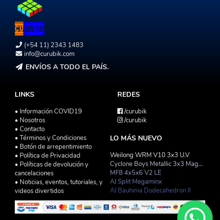
(+54 11) 2343 1483
info@curubik.com
ENVÍOS A TODO EL PAÍS.
LINKS
REDES
• Información COVID19
/curubik
• Nosotros
/curubik
• Contacto
• Términos y Condiciones
LO MÁS NUEVO
• Botón de arrepentimiento
Weilong WRM V10 3x3 U.V
• Política de Privacidad
Cyclone Boys Metallic 3x3 Magnetico Macaron
• Políticas de devolución y
MF8 4x5x6 V2 LE
cancelaciones
AJ Split Megaminx
• Noticias, eventos, tutoriales, y
AJ Bauhinia Dodecahedron II
videos divertidos