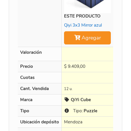
ESTE PRODUCTO
Time M
Qiyi 3x3 Mirror azul
Agregar
Valoración
Precio
$
9.409,00
$
452.8
Cuotas
en 3 X $
Cant. Vendida
12 u.
15 u.
Marca
QiYi Cube
Cur
Tipo
Tipo:
Puzzle
Tip
Ubicación depósito
Mendoza
Mendo