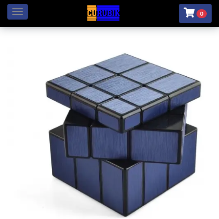
Menú
0