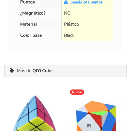
Puntos
¡Sumás 241 puntos!
¡Sumá
¿Magnético?
NO
NO
Material
Plástico
Plástico
Color base
Black
Black
Más de
QiYi Cube
Nuevo