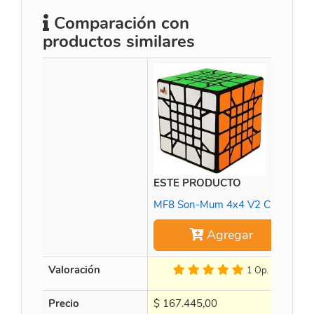
Comparación con
productos similares
ESTE PRODUCTO
Ti
MF8 Son-Mum 4x4 V2 Cube
Agregar
Valoración
1 Op.
Precio
$
167.445,00
$