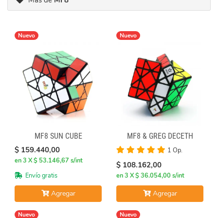
Más de
MF8
Nuevo
Nuevo
MF8 SUN CUBE
MF8 & GREG DECETH
$ 159.440,00
1 Op.
en 3 X $ 53.146,67 s/int
$ 108.162,00
Envío gratis
en 3 X $ 36.054,00 s/int
Agregar
Agregar
Nuevo
Nuevo