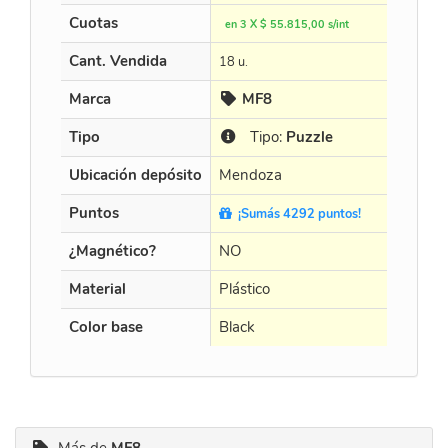
Cuotas
en 3 X $ 55.815,00 s/int
en
Cant. Vendida
18 u.
15 
Marca
MF8
Tipo
Tipo:
Puzzle
Ubicación depósito
Mendoza
Me
Puntos
¡Sumás 4292 puntos!
¡
¿Magnético?
NO
N
Material
Plástico
Plá
Color base
Black
Bl