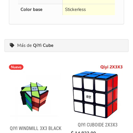
Color base
Stickerless
Stickerl
Más de
QiYi Cube
Nuevo
QIYI CUBOIDE 2X3X3
QIYI WINDMILL 3X3 BLACK