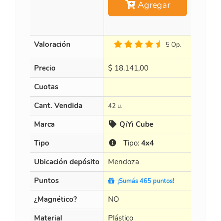
Agregar
Valoración
5 Op.
Precio
$
18.141,00
$
18.58
Cuotas
Cant. Vendida
42 u.
15 u.
Marca
QiYi Cube
MoY
Tipo
Tipo:
4x4
Tip
Ubicación depósito
Mendoza
Mendo
Puntos
¡Sumás 465 puntos!
¡Sumá
¿Magnético?
NO
NO
Material
Plástico
Plástico