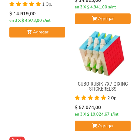
$ 14.823,00
1 Op.
en 3 X $ 4.941,00 s/int
$ 14.919,00
Agregar
en 3 X $ 4.973,00 s/int
Agregar
CUBO RUBIK 7X7 QIXING
STICKERELSS
2 Op.
$ 57.074,00
en 3 X $ 19.024,67 s/int
Agregar
Nuevo