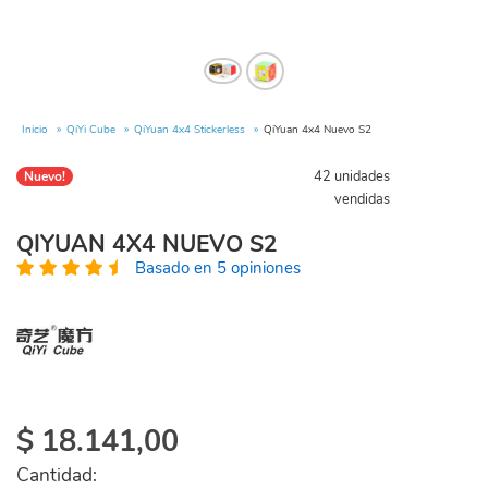
Inicio
QiYi Cube
QiYuan 4x4 Stickerless
QiYuan 4x4 Nuevo S2
42 unidades
Nuevo!
vendidas
QIYUAN 4X4 NUEVO S2
Basado en 5 opiniones
$
18.141,00
Cantidad: