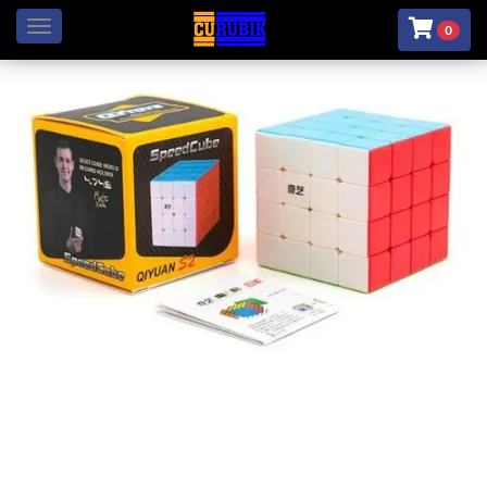
Menú
0