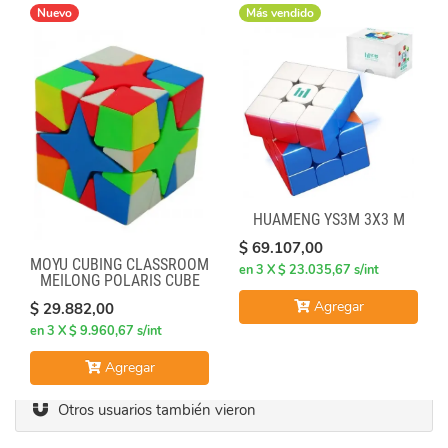
Nuevo
Más vendido
HUAMENG YS3M 3X3 M
$ 69.107,00
MOYU CUBING CLASSROOM
en 3 X $ 23.035,67 s/int
MEILONG POLARIS CUBE
STICKERLESS
Agregar
$ 29.882,00
en 3 X $ 9.960,67 s/int
Agregar
Otros usuarios también vieron