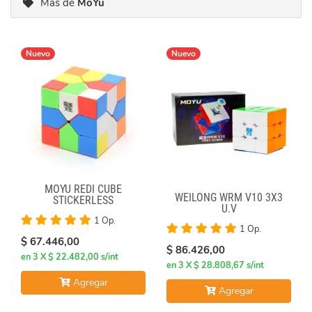
Más de
MoYu
Nuevo
Nuevo
MOYU REDI CUBE
WEILONG WRM V10 3X3
STICKERLESS
U.V
1 Op.
1 Op.
$ 67.446,00
$ 86.426,00
en 3 X $ 22.482,00 s/int
en 3 X $ 28.808,67 s/int
Agregar
Agregar