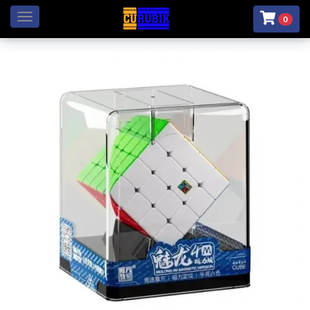
Menú
0