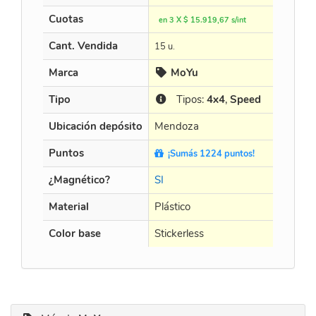
Cuotas
en 3 X $ 15.919,67 s/int
e
Cant. Vendida
0 
15 u.
Marca
MoYu
Tipo
Tipos:
4x4
,
Speed
Ubicación depósito
Mendoza
M
Puntos
¡Sumás 1224 puntos!
¿Magnético?
SI
SI
Material
Plástico
Pl
Color base
Stickerless
St