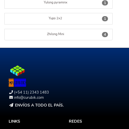
Yulong pyraminx
1
Yupo 2x2
1
Zhilong Mini
4
(+54 11) 2343 1483
info@curubik.com
ENVÍOS A TODO EL PAÍS.
LINKS
REDES