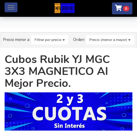
Menú
0
Precio menor a:
Orden:
Filtrar por precio
Precio (menor a mayor)
Cubos Rubik YJ MGC
3X3 MAGNETICO Al
Mejor Precio.