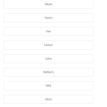
Dayan
Fanxin
Gan
LanLan
Lefun
Meffert's
MF8
MoYu