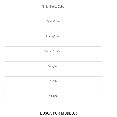
Ninja Ghost Cube
QiYi Cube
ShengShou
Very Puzzle
YongJun
YuXin
Z-Cube
BUSCÁ POR MODELO: