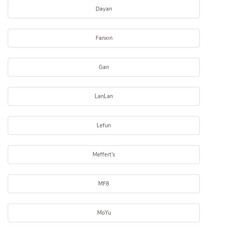
Dayan
Fanxin
Gan
LanLan
Lefun
Meffert's
MF8
MoYu