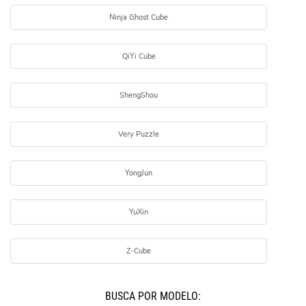
Ninja Ghost Cube
QiYi Cube
ShengShou
Very Puzzle
YongJun
YuXin
Z-Cube
BUSCÁ POR MODELO: