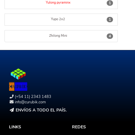
Yulong pyraminx
1
Yupo 2x2
1
Zhilong Mini
4
(+54 11) 2343 1483
info@curubik.com
ENVÍOS A TODO EL PAÍS.
LINKS
REDES