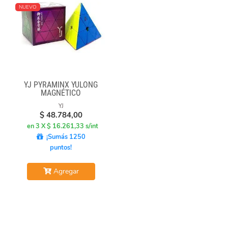
NUEVO
YJ PYRAMINX YULONG
MAGNÉTICO
YJ
$
48.784,00
en 3 X $ 16.261,33 s/int
¡Sumás 1250
puntos!
Agregar