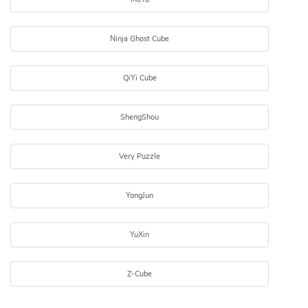
Ninja Ghost Cube
QiYi Cube
ShengShou
Very Puzzle
YongJun
YuXin
Z-Cube