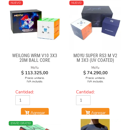
NUEVO
NUEVO
WEILONG WRM V10 3X3
MOYU SUPER RS3 M V2
20M BALL CORE
M 3X3 (UV COATED)
MAGLEV UV
MoYu
MoYu
$
113.325,00
$
74.290,00
Precio unitario.
Precio unitario.
IVA incluido.
IVA incluido.
Cantidad:
Cantidad:
Agregar
Agregar
NUEVO
ENVÍO GRATIS!