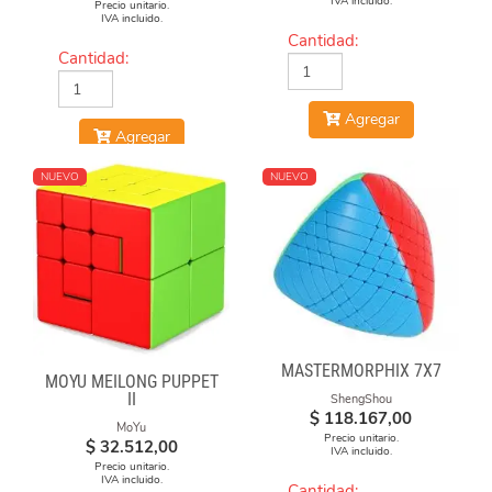
IVA incluido.
Precio unitario.
IVA incluido.
Cantidad:
Cantidad:
Agregar
Agregar
NUEVO
NUEVO
MASTERMORPHIX 7X7
MOYU MEILONG PUPPET
II
ShengShou
$
118.167,00
MoYu
Precio unitario.
$
32.512,00
IVA incluido.
Precio unitario.
IVA incluido.
Cantidad: