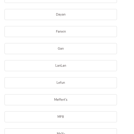
Dayan
Fanxin
Gan
LanLan
Lefun
Meffert's
MF8
MoYu