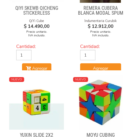
QIYI SKEWB QICHENG
REMERA CUBERA
STICKERLESS
BLANCA MODAL SPUM
CUBOS CAE
QiYi Cube
Indumentaria Curubik
$
14.490,00
$
12.912,00
Precio unitario.
Precio unitario.
IVA incluido.
IVA incluido.
Cantidad:
Cantidad:
Agregar
Agregar
NUEVO
NUEVO
YUXIN SLIDE 2X2
MOYU CUBING