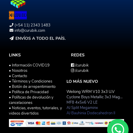
(+54 11) 2343 1483
info@curubik.com
ENVÍOS A TODO EL PAÍS.
LINKS
REDES
• Información COVID19
/curubik
• Nosotros
/curubik
• Contacto
• Términos y Condiciones
LO MÁS NUEVO
• Botón de arrepentimiento
Weilong WRM V10 3x3 U.V
• Política de Privacidad
Cyclone Boys Metallic 3x3 Magnetico Macaron
• Políticas de devolución y
MF8 4x5x6 V2 LE
cancelaciones
AJ Split Megaminx
• Noticias, eventos, tutoriales, y
AJ Bauhinia Dodecahedron II
videos divertidos