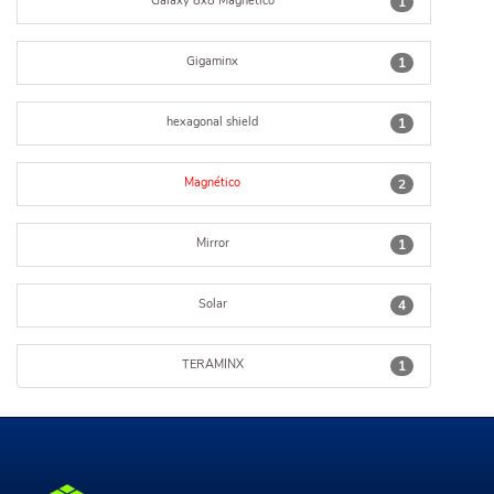
Galaxy 8x8 Magnético
1
Gigaminx
1
hexagonal shield
1
Magnético
2
Mirror
1
Solar
4
TERAMINX
1