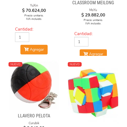
CLASSROOM MEILONG
YuXin
POLARIS CUBE
$
70.624,00
MoYu
STICKERLESS
$
29.882,00
Precio unitario.
IVA incluido.
Precio unitario.
IVA incluido.
Cantidad:
Cantidad:
Agregar
Agregar
NUEVO
NUEVO
LLAVERO PELOTA
Curubik