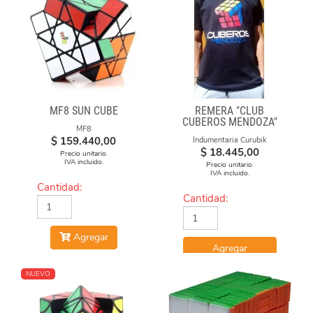
MF8 SUN CUBE
REMERA "CLUB
CUBEROS MENDOZA"
MF8
2020-21 NEGRA DE
$
159.440,00
Indumentaria Curubik
ALGODÓN ESTAMPADA
$
18.445,00
Precio unitario.
IVA incluido.
Precio unitario.
IVA incluido.
Cantidad:
Cantidad:
Agregar
Agregar
NUEVO