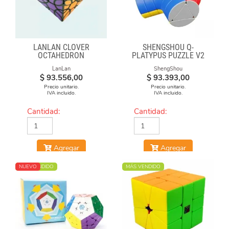
LANLAN CLOVER
SHENGSHOU Q-
OCTAHEDRON
PLATYPUS PUZZLE V2
LanLan
ShengShou
$
93.556,00
$
93.393,00
Precio unitario.
Precio unitario.
IVA incluido.
IVA incluido.
Cantidad:
Cantidad:
Agregar
Agregar
MÁS VENDIDO
NUEVO
MÁS VENDIDO