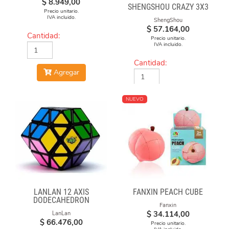
$
8.949,00
SHENGSHOU CRAZY 3X3
Precio unitario.
IVA incluido.
ShengShou
$
57.164,00
Cantidad:
Precio unitario.
IVA incluido.
Cantidad:
Agregar
Agregar
NUEVO
LANLAN 12 AXIS
FANXIN PEACH CUBE
DODECAHEDRON
Fanxin
DIAMOND CUBE
$
34.114,00
LanLan
$
66.476,00
Precio unitario.