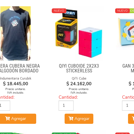
NUEVO
MÁS VENDI
NUEVO
ERA CUBERA NEGRA
QIYI CUBOIDE 2X2X3
GAN 
 ALGODÓN BORDADO
STICKERLESS
M
100% CUBERO
Indumentaria Curubik
QiYi Cube
$
18.445,00
$
24.162,00
$
Precio unitario.
Precio unitario.
P
IVA incluido.
IVA incluido.
ntidad:
Cantidad:
Canti
Agregar
Agregar