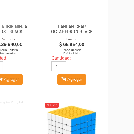
 RUBIK NINJA
LANLAN GEAR
OST BLACK
OCTAHEDRON BLACK
Meffert's
LanLan
139.940,00
$
65.954,00
recio unitario.
Precio unitario.
IVA incluido.
IVA incluido.
dad:
Cantidad:
Agregar
Agregar
NUEVO