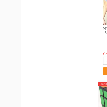
RE
S
Ca
NUEV