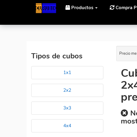
Productos
Compra P
Inicio
Cubos Rubik Calvin's Puzzle Calvin's Sidgman 
Precio me
Tipos de cubos
Cub
1x1
2x4
2x2
pr
3x3
No
most
4x4