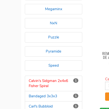
Megaminx
NxN
Puzzle
Pyramide
REM
DE
Speed
Ca
Calvin's Sidgman 2x4x6
1
Fisher Spiral
Bandaged 3x3x3
1
Carl's Bubbloid
1