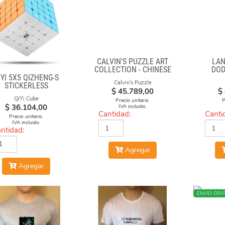
CALVIN'S PUZZLE ART
LAN
COLLECTION - CHINESE
DO
IYI 5X5 QIZHENG-S
OPERA FACE-OFF CUBE
DI
Calvin's Puzzle
STICKERLESS
(MOLTEN LAVA)
$
45.789,00
$
QiYi Cube
Precio unitario.
P
$
36.104,00
IVA incluido.
Cantidad:
Canti
Precio unitario.
IVA incluido.
ntidad:
Agregar
Agregar
NUEVO
ENVÍO GRAT