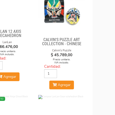
LAN 12 AXIS
DECAHEDRON
CALVIN'S PUZZLE ART
AMOND CUBE
LanLan
COLLECTION - CHINESE
66.476,00
OPERA FACE-OFF CUBE
Calvin's Puzzle
(GREEN & YELLOW
recio unitario.
$
45.789,00
IVA incluido.
MASKS)
dad:
Precio unitario.
IVA incluido.
Cantidad:
Agregar
Agregar
IS!