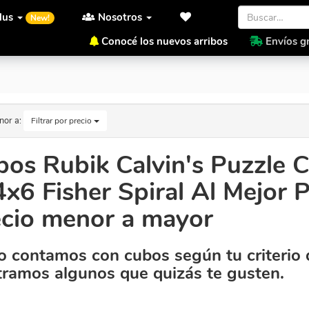
lus
Nosotros
New!
Conocé los nuevos arribos
Envíos gr
2x4x6 Fisher Spiral Al Mejor Precio. Orden por precio menor a mayor
nor a:
Filtrar por precio
os Rubik Calvin's Puzzle 
x6 Fisher Spiral Al Mejor 
ecio menor a mayor
 contamos con cubos según tu criterio 
ramos algunos que quizás te gusten.