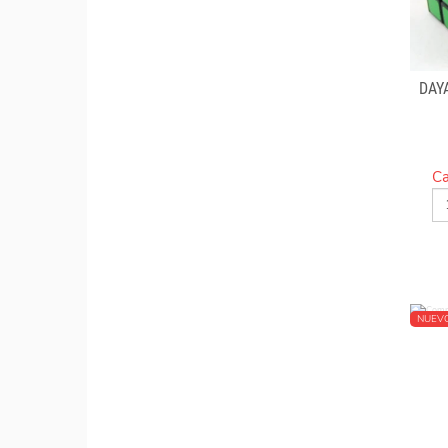
DAY
Ca
NUEV