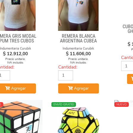
CUBO
GH
MERA GRIS MODAL
REMERA BLANCA
PUM TRES CUBOS
ARGENTINA CUBEA
$
Indumentaria Curubik
Indumentaria Curubik
P
$
12.912,00
$
11.606,00
Canti
Precio unitario.
Precio unitario.
IVA incluido.
IVA incluido.
ntidad:
Cantidad:
Agregar
Agregar
O
NUEVO
ENVÍO GRATIS!
NUEVO