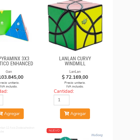
PYRAMINX 3X3
LANLAN CURVY
TICO ENHANCED
WINDMILL
Gan
LanLan
103.845,00
$
72.169,00
recio unitario.
Precio unitario.
IVA incluido.
IVA incluido.
dad:
Cantidad:
Agregar
Agregar
NUEVO