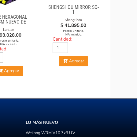
SHENGSHOU MIRROR SQ-
1
R HEXAGONAL
ShengShou
SM NUEVO DE
$
41.895,00
LANLAN
LanLan
Precio unitario.
93.028,00
IVA incluido.
Cantidad:
recio unitario.
IVA incluido.
dad:
Agregar
Agregar
LO MÁS NUEVO
Weilong WRM V10 3x3 U.V