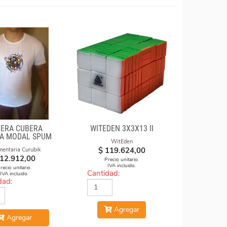
ERA CUBERA
WITEDEN 3X3X13 II
A MODAL SPUM
WitEden
CON FORMULAS
$
119.624,00
mentaria Curubik
12.912,00
Precio unitario.
IVA incluido.
recio unitario.
Cantidad:
IVA incluido.
dad:
Agregar
Agregar