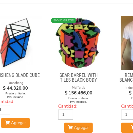
MÁS VENDIDO
ENVÍO GRATIS!
NSHENG BLADE CUBE
GEAR BARREL WITH
REM
TILES BLACK BODY
BLANC
Diansheng
CUBO 
$
44.320,00
Meffert's
Indu
$
156.466,00
$
Precio unitario.
IVA incluido.
Precio unitario.
P
ntidad:
IVA incluido.
Cantidad:
Canti
Agregar
Agregar