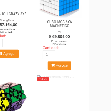
HOU CRAZY 3X3
ShengShou
CUBO MGC 6X6
57.164,00
MAGNÉTICO
STICKERLESS
recio unitario.
YJ
IVA incluido.
dad:
$
69.804,00
Precio unitario.
IVA incluido.
Cantidad:
Agregar
Agregar
NUEVO