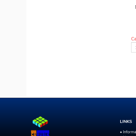
Ca
LINKS
• Inform