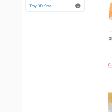
Troy 3D-Star
1
Q
Ca