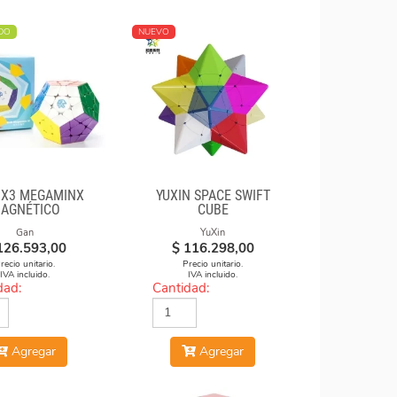
DO
NUEVO
3X3 MEGAMINX
YUXIN SPACE SWIFT
AGNÉTICO
CUBE
Gan
YuXin
126.593,00
$
116.298,00
recio unitario.
Precio unitario.
IVA incluido.
IVA incluido.
dad:
Cantidad:
Agregar
Agregar