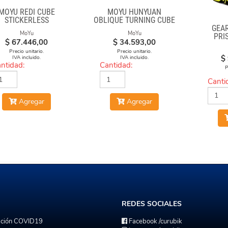
MOYU REDI CUBE
MOYU HUNYUAN
STICKERLESS
OBLIQUE TURNING CUBE
GEA
2 MIUP SKEWB
MoYu
MoYu
PRI
$
67.446,00
$
34.593,00
Precio unitario.
Precio unitario.
$
IVA incluido.
IVA incluido.
ntidad:
Cantidad:
P
Canti
Agregar
Agregar
REDES
SOCIALES
ación COVID19
Facebook
/curubik