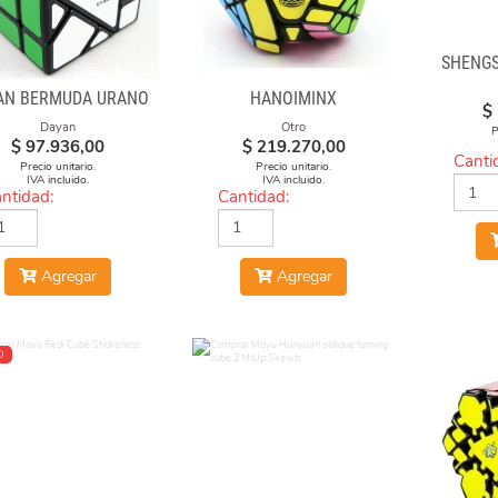
SHENGS
AN BERMUDA URANO
HANOIMINX
$
Dayan
Otro
P
$
97.936,00
$
219.270,00
Canti
Precio unitario.
Precio unitario.
IVA incluido.
IVA incluido.
ntidad:
Cantidad:
Agregar
Agregar
O