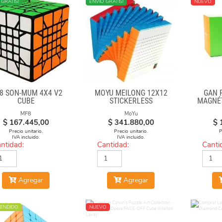
 GRATIS!
NUEVO
ENVÍO GRATIS!
NUEVO
8 SON-MUM 4X4 V2
MOYU MEILONG 12X12
GAN 
CUBE
STICKERLESS
MAGNÉ
MF8
MoYu
$
167.445,00
$
341.880,00
$
Precio unitario.
Precio unitario.
P
IVA incluido.
IVA incluido.
ntidad:
Cantidad:
Canti
Agregar
Agregar
ENDIDO
NUEVO