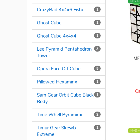
ENVÍO
CrazyBad 4x4x6 Fisher
1
Ghost Cube
1
Ghost Cube 4x4x4
1
Lee Pyramid Pentahedron
3
Tower
MF
Opera Face Off Cube
5
Pillowed Hexaminx
1
Ca
Sam Gear Orbit Cube Black
1
Body
Time Whell Pyraminx
2
Timur Gear Skewb
1
MÁS V
Extreme