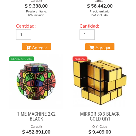
Curubik
LanLan
$
9.338,00
$
56.442,00
Precio unitario.
Precio unitario.
IVA incluido.
IVA incluido.
Cantidad:
Cantidad:
Agregar
Agregar
NUEVO
ENVÍO GRATIS!
NUEVO
TIME MACHINE 2X2
MIRROR 3X3 BLACK
BLACK
GOLD QIYI
Curubik
QiYi Cube
$
452.891,00
$
9.409,00