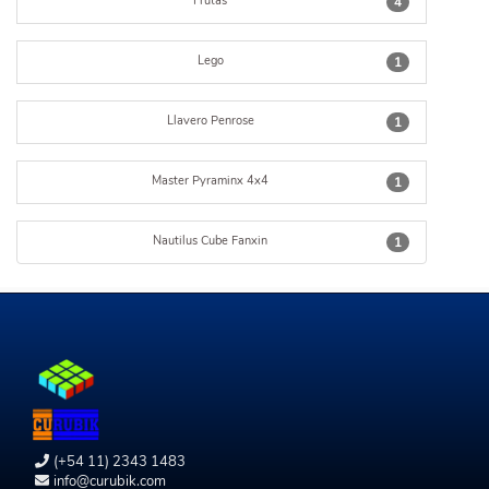
Frutas
4
Lego
1
Llavero Penrose
1
Master Pyraminx 4x4
1
Nautilus Cube Fanxin
1
(+54 11) 2343 1483
info@curubik.com