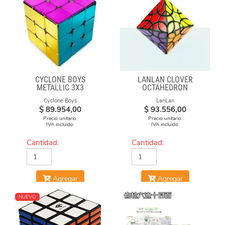
CYCLONE BOYS
LANLAN CLOVER
METALLIC 3X3
OCTAHEDRON
MAGNETICO MACARON
Cyclone Boys
LanLan
$
89.954,00
$
93.556,00
Precio unitario.
Precio unitario.
IVA incluido.
IVA incluido.
Cantidad:
Cantidad:
Agregar
Agregar
NUEVO