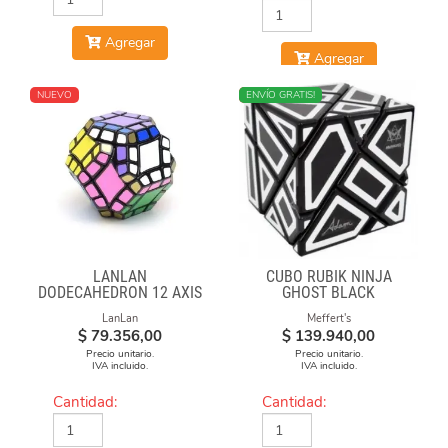
Agregar
Agregar
NUEVO
NUEVO
ENVÍO GRATIS!
LANLAN
CUBO RUBIK NINJA
DODECAHEDRON 12 AXIS
GHOST BLACK
LanLan
Meffert's
$
79.356,00
$
139.940,00
Precio unitario.
Precio unitario.
IVA incluido.
IVA incluido.
Cantidad:
Cantidad: