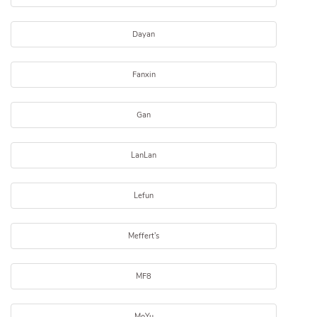
Dayan
Fanxin
Gan
LanLan
Lefun
Meffert's
MF8
MoYu