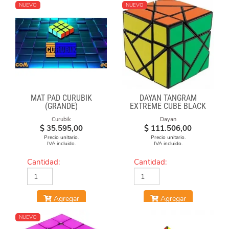
NUEVO
NUEVO
MAT PAD CURUBIK
DAYAN TANGRAM
(GRANDE)
EXTREME CUBE BLACK
BODY
Curubik
Dayan
$
35.595,00
$
111.506,00
Precio unitario.
Precio unitario.
IVA incluido.
IVA incluido.
Cantidad:
Cantidad:
Agregar
Agregar
NUEVO