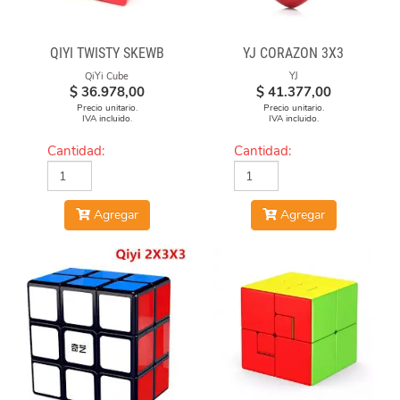
QIYI TWISTY SKEWB
YJ CORAZON 3X3
QiYi Cube
YJ
$
36.978,00
$
41.377,00
Precio unitario.
Precio unitario.
IVA incluido.
IVA incluido.
Cantidad:
Cantidad:
Agregar
Agregar