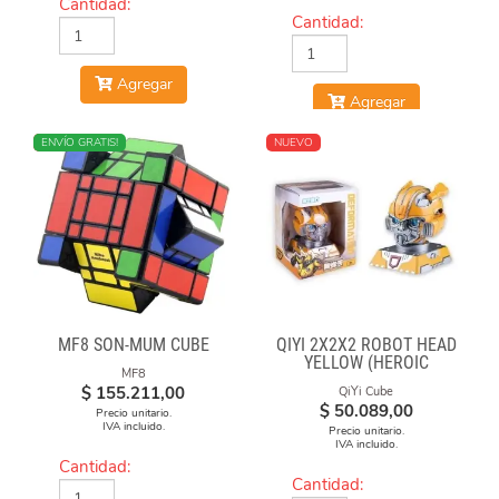
Cantidad:
Cantidad:
Agregar
Agregar
NUEVO
ENVÍO GRATIS!
NUEVO
MF8 SON-MUM CUBE
QIYI 2X2X2 ROBOT HEAD
YELLOW (HEROIC
MF8
LEADER)
$
155.211,00
QiYi Cube
$
50.089,00
Precio unitario.
IVA incluido.
Precio unitario.
IVA incluido.
Cantidad:
Cantidad: