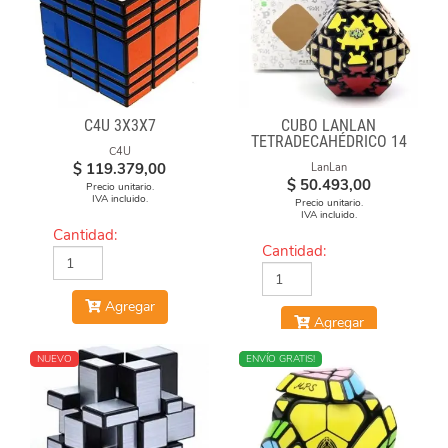
C4U 3X3X7
CUBO LANLAN
TETRADECAHÉDRICO 14
C4U
FACES GEAR CUBE
$
119.379,00
LanLan
BLACK
$
50.493,00
Precio unitario.
IVA incluido.
Precio unitario.
IVA incluido.
Cantidad:
Cantidad:
Agregar
Agregar
NUEVO
NUEVO
ENVÍO GRATIS!