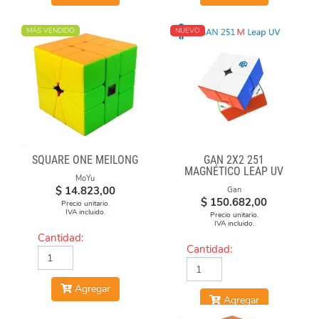
MÁS VENDIDO
NUEVO
SQUARE ONE MEILONG
GAN 2X2 251
MAGNÉTICO LEAP UV
MoYu
$
14.823,00
Gan
$
150.682,00
Precio unitario.
IVA incluido.
Precio unitario.
IVA incluido.
Cantidad:
Cantidad:
Agregar
Agregar