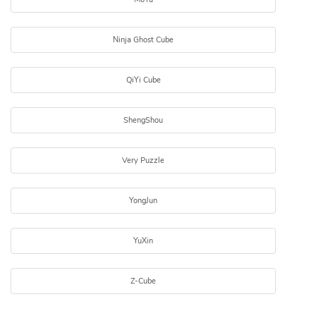
Ninja Ghost Cube
QiYi Cube
ShengShou
Very Puzzle
YongJun
YuXin
Z-Cube