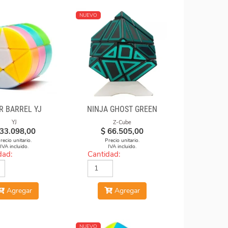
NUEVO
R BARREL YJ
NINJA GHOST GREEN
YJ
Z-Cube
33.098,00
$
66.505,00
recio unitario.
Precio unitario.
IVA incluido.
IVA incluido.
dad:
Cantidad:
Agregar
Agregar
NUEVO