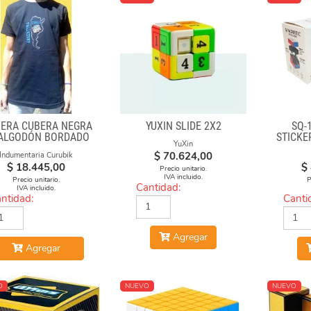
ERA CUBERA NEGRA
YUXIN SLIDE 2X2
SQ-
 ALGODÓN BORDADO
STICKE
YuXin
ARGENTINA CUBEA"
$
70.624,00
Indumentaria Curubik
$
18.445,00
$
Precio unitario.
IVA incluido.
Precio unitario.
P
Cantidad:
IVA incluido.
ntidad:
Canti
Agregar
Agregar
O
NUEVO
NUEVO