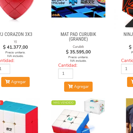
YJ CORAZON 3X3
MAT PAD CURUBIK
NIN
(GRANDE)
YJ
$
41.377,00
$
Curubik
$
35.595,00
Precio unitario.
P
IVA incluido.
Precio unitario.
ntidad:
Canti
IVA incluido.
Cantidad:
Agregar
Agregar
O
MÁS VENDIDO