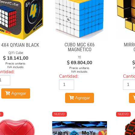
CUBO MGC 6X6
MIRR
I 4X4 QIYUAN BLACK
MAGNÉTICO
QiYi Cube
STICKERLESS
$
18.141,00
YJ
$
69.804,00
$
Precio unitario.
IVA incluido.
Precio unitario.
P
ntidad:
IVA incluido.
Cantidad:
Canti
Agregar
Agregar
O
NUEVO
NUEVO