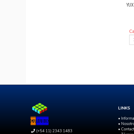
YUX
Ca
LINKS
• Inform
• Nosotr
• Contac
(+54 11) 2343 1483