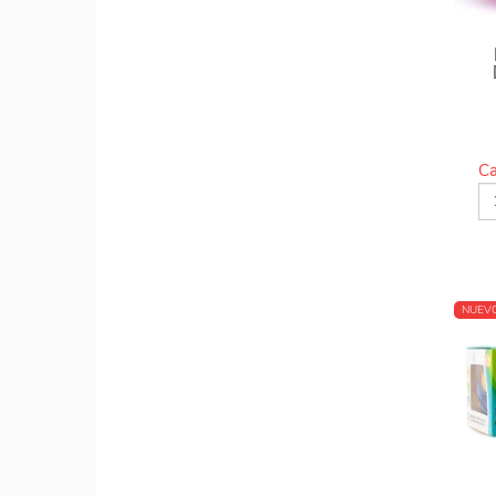
Ca
NUEV