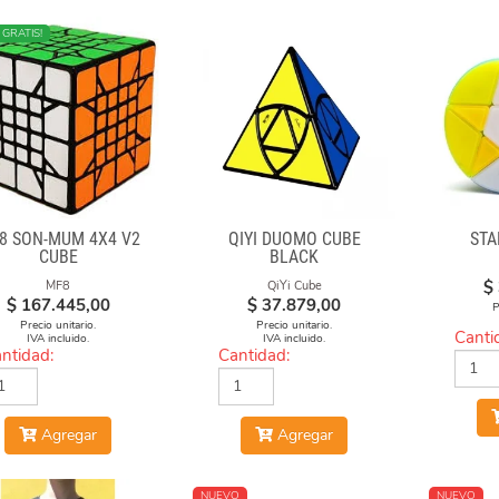
 GRATIS!
8 SON-MUM 4X4 V2
QIYI DUOMO CUBE
STA
CUBE
BLACK
$
MF8
QiYi Cube
$
167.445,00
$
37.879,00
P
Precio unitario.
Precio unitario.
Canti
IVA incluido.
IVA incluido.
ntidad:
Cantidad:
Agregar
Agregar
NUEVO
NUEVO