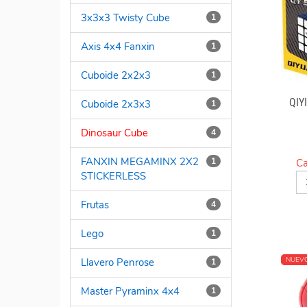
3x3x3 Twisty Cube
1
Axis 4x4 Fanxin
1
Cuboide 2x2x3
1
QIY
Cuboide 2x3x3
1
Dinosaur Cube
4
FANXIN MEGAMINX 2X2
1
Ca
STICKERLESS
Frutas
4
Lego
1
NUEV
Llavero Penrose
1
Master Pyraminx 4x4
1