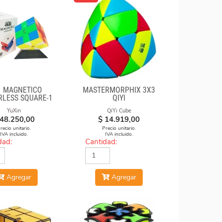
1 MAGNÉTICO
MASTERMORPHIX 3X3
RLESS SQUARE-1
QIYI
YuXin
QiYi Cube
48.250,00
$
14.919,00
recio unitario.
Precio unitario.
IVA incluido.
IVA incluido.
dad:
Cantidad:
Agregar
Agregar