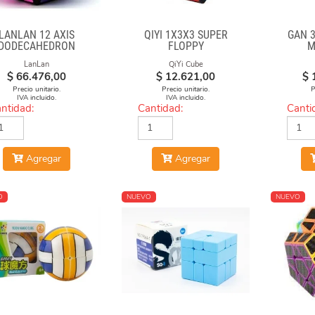
LANLAN 12 AXIS
QIYI 1X3X3 SUPER
GAN 
DODECAHEDRON
FLOPPY
M
DIAMOND CUBE
LanLan
QiYi Cube
$
66.476,00
$
12.621,00
$
Precio unitario.
Precio unitario.
P
IVA incluido.
IVA incluido.
ntidad:
Cantidad:
Canti
Agregar
Agregar
O
NUEVO
NUEVO