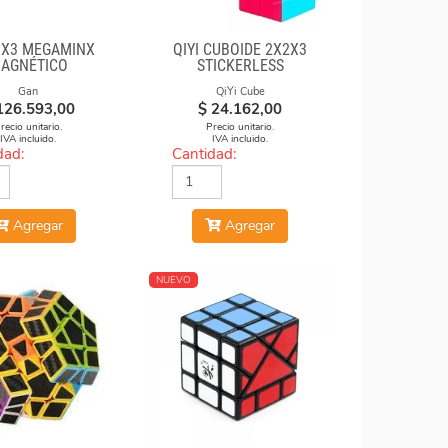
3X3 MEGAMINX
QIYI CUBOIDE 2X2X3
AGNÉTICO
STICKERLESS
Gan
QiYi Cube
126.593,00
$
24.162,00
recio unitario.
Precio unitario.
IVA incluido.
IVA incluido.
dad:
Cantidad:
Agregar
Agregar
NUEVO