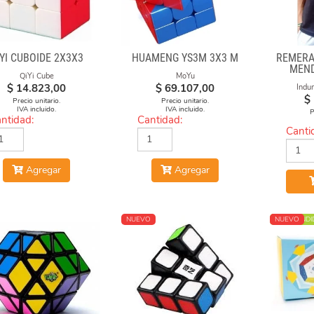
IYI CUBOIDE 2X3X3
HUAMENG YS3M 3X3 M
REMERA
MEND
QiYi Cube
MoYu
NEGR
$
14.823,00
$
69.107,00
Indu
E
$
Precio unitario.
Precio unitario.
IVA incluido.
IVA incluido.
P
ntidad:
Cantidad:
Canti
Agregar
Agregar
NUEVO
MÁS VENDI
NUEVO