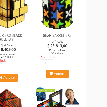
OR 3X3 BLACK
GEAR BARREL 3X3
GOLD QIYI
QiYi Cube
$
23.613,00
QiYi Cube
9.409,00
Precio unitario.
IVA incluido.
recio unitario.
Cantidad:
IVA incluido.
dad:
Agregar
Agregar
MÁS VENDIDO