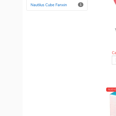
Nautilus Cube Fanxin
1
Ca
NUEV