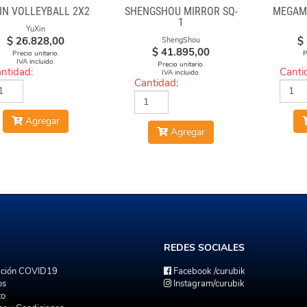
IN VOLLEYBALL 2X2
SHENGSHOU MIRROR SQ-
MEGAMI
1
YuXin
$
26.828,00
$
ShengShou
$
41.895,00
Precio unitario.
P
IVA incluido.
Precio unitario.
ntidad:
Canti
IVA incluido.
Cantidad:
Agregar
Agregar
REDES
SOCIALES
ación COVID19
Facebook
/curubik
os
Instagram
/curubik
to