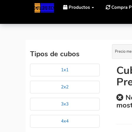
Productos
Compra P
Inicio
Cubos Rubik Fanxin Dinosaur Cube Al Mejor P
Precio me
Tipos de cubos
Cu
1x1
Pre
2x2
No
most
3x3
4x4