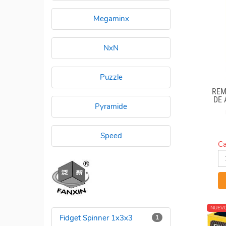
Megaminx
NxN
Puzzle
REM
DE
Pyramide
"
Speed
Ca
NUEV
Fidget Spinner 1x3x3
1