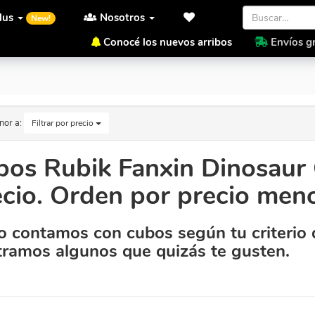
lus
Nosotros
New!
Conocé los nuevos arribos
Envíos gr
recio. Orden por precio menor a mayor
nor a:
Filtrar por precio
bos Rubik Fanxin Dinosaur 
cio. Orden por precio men
 contamos con cubos según tu criterio 
ramos algunos que quizás te gusten.