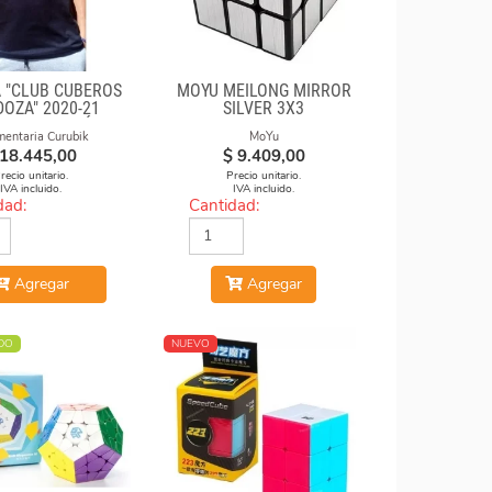
 "CLUB CUBEROS
MOYU MEILONG MIRROR
OZA" 2020-21
SILVER 3X3
A DE ALGODÓN
mentaria Curubik
MoYu
STAMPADA
18.445,00
$
9.409,00
recio unitario.
Precio unitario.
IVA incluido.
IVA incluido.
dad:
Cantidad:
Agregar
Agregar
DO
NUEVO