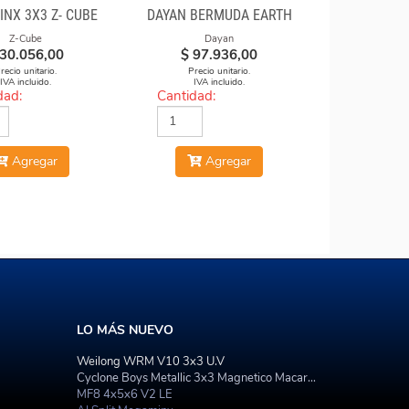
NX 3X3 Z- CUBE
DAYAN BERMUDA EARTH
Z-Cube
Dayan
30.056,00
$
97.936,00
recio unitario.
Precio unitario.
IVA incluido.
IVA incluido.
dad:
Cantidad:
Agregar
Agregar
LO MÁS NUEVO
Weilong WRM V10 3x3 U.V
Cyclone Boys Metallic 3x3 Magnetico Macaron
MF8 4x5x6 V2 LE