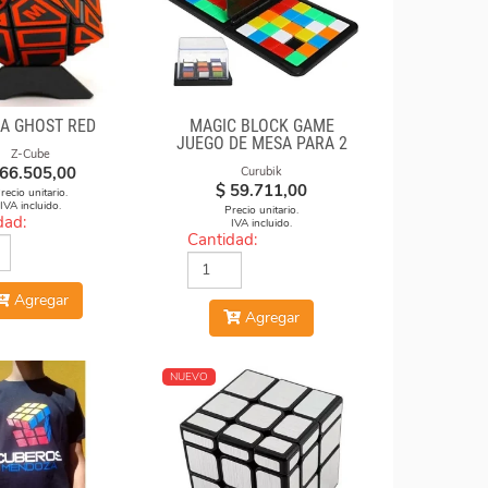
JA GHOST RED
MAGIC BLOCK GAME
JUEGO DE MESA PARA 2
Z-Cube
66.505,00
Curubik
$
59.711,00
recio unitario.
IVA incluido.
Precio unitario.
dad:
IVA incluido.
Cantidad:
Agregar
Agregar
NUEVO