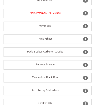
Ivy Eyes Cube
1
Mastermorphix 3x3 Z cube
1
Mirror 3x3
2
Ninja Ghost
4
Pack 5 cubos Carbono - Z-cube
1
Penrose Z- cube
1
Z cube Axis Black Blue
1
Z--cube Ivy Stickerless
1
Z-CUBE 2X2
1