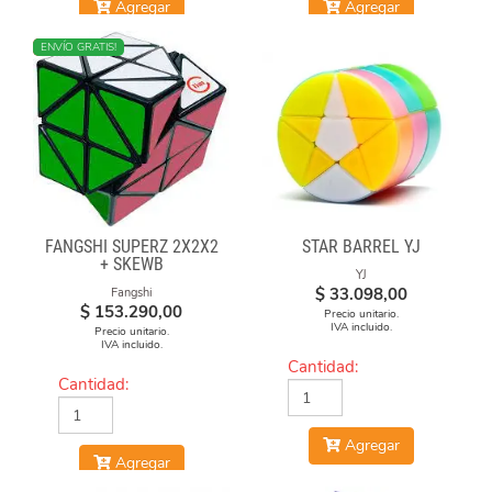
Agregar
Agregar
NUEVO
ENVÍO GRATIS!
FANGSHI SUPERZ 2X2X2
STAR BARREL YJ
+ SKEWB
YJ
$
33.098,00
Fangshi
$
153.290,00
Precio unitario.
IVA incluido.
Precio unitario.
IVA incluido.
Cantidad:
Cantidad:
Agregar
Agregar