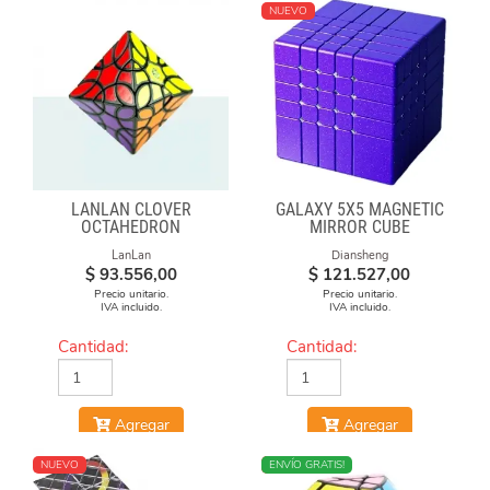
NUEVO
LANLAN CLOVER
GALAXY 5X5 MAGNETIC
OCTAHEDRON
MIRROR CUBE
LanLan
Diansheng
$
93.556,00
$
121.527,00
Precio unitario.
Precio unitario.
IVA incluido.
IVA incluido.
Cantidad:
Cantidad:
Agregar
Agregar
NUEVO
NUEVO
ENVÍO GRATIS!