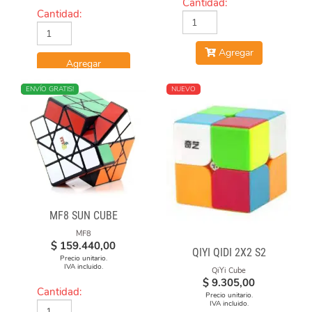
Cantidad:
Cantidad:
Agregar
Agregar
NUEVO
ENVÍO GRATIS!
NUEVO
MF8 SUN CUBE
MF8
$
159.440,00
QIYI QIDI 2X2 S2
Precio unitario.
IVA incluido.
QiYi Cube
$
9.305,00
Cantidad:
Precio unitario.
IVA incluido.