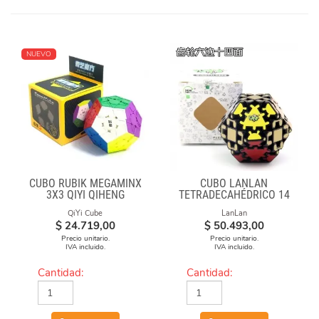
NUEVO
CUBO RUBIK MEGAMINX
CUBO LANLAN
3X3 QIYI QIHENG
TETRADECAHÉDRICO 14
FACES GEAR CUBE
QiYi Cube
LanLan
BLACK
$
24.719,00
$
50.493,00
Precio unitario.
Precio unitario.
IVA incluido.
IVA incluido.
Cantidad:
Cantidad: