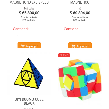
MAGNETIC 3X3X3 SPEED
MAGNÉTICO
CUBE STICKERLESS
STICKERLESS
MS cube
YJ
$
65.800,00
$
69.804,00
Precio unitario.
Precio unitario.
IVA incluido.
IVA incluido.
Cantidad:
Cantidad:
Agregar
Agregar
NUEVO
QIYI DUOMO CUBE
BLACK