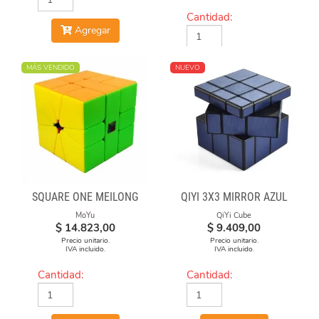
Cantidad:
Agregar
Agregar
MÁS VENDIDO
NUEVO
SQUARE ONE MEILONG
QIYI 3X3 MIRROR AZUL
MoYu
QiYi Cube
$
14.823,00
$
9.409,00
Precio unitario.
Precio unitario.
IVA incluido.
IVA incluido.
Cantidad:
Cantidad: