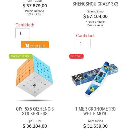
QiYi Cube
SHENGSHOU CRAZY 3X3
$
37.879,00
Precio unitario.
ShengShou
IVA incluido.
$
57.164,00
Precio unitario.
Cantidad:
IVA incluido.
Cantidad:
Agregar
Agregar
MÁS VENDIDO
NUEVO
QIYI 5X5 QIZHENG-S
TIMER CRONÓMETRO
STICKERLESS
WHITE MOYU
QiYi Cube
Accesorios
$
36.104,00
$
31.639,00