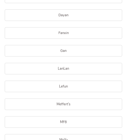
Dayan
Fanxin
Gan
LanLan
Lefun
Meffert's
MF8
MoYu