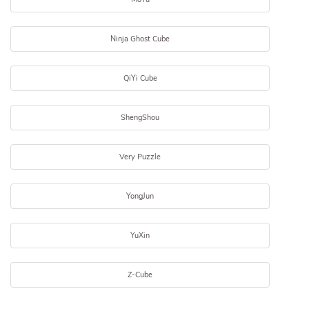
Ninja Ghost Cube
QiYi Cube
ShengShou
Very Puzzle
YongJun
YuXin
Z-Cube