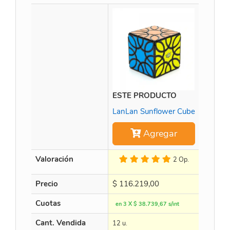
ESTE PRODUCTO
Time M
LanLan Sunflower Cube
Agregar
Valoración
2 Op.
Precio
$
116.219,00
$
452.
Cuotas
en 3 X $ 38.739,67 s/int
en 3 X $
Cant. Vendida
12 u.
15 u.