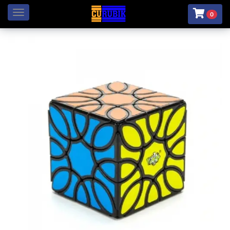
Menú
0