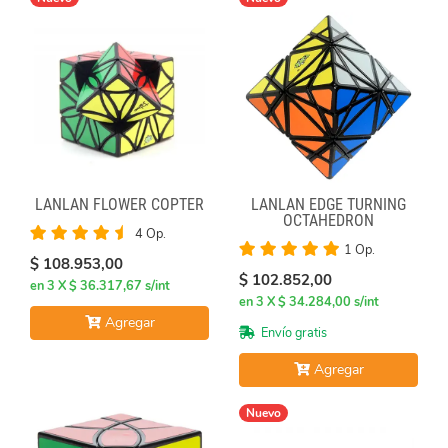
LANLAN FLOWER COPTER
LANLAN EDGE TURNING
OCTAHEDRON
4 Op.
1 Op.
$ 108.953,00
$ 102.852,00
en 3 X $ 36.317,67 s/int
en 3 X $ 34.284,00 s/int
Agregar
Envío gratis
Agregar
Nuevo