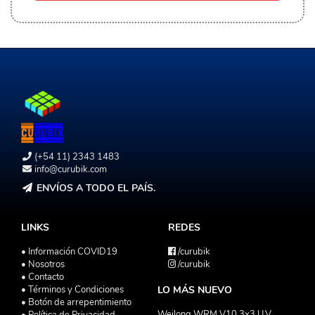
(+54 11) 2343 1483
info@curubik.com
ENVÍOS A TODO EL PAÍS.
LINKS
REDES
• Información COVID19
/curubik
• Nosotros
/curubik
• Contacto
• Términos y Condiciones
LO MÁS NUEVO
• Botón de arrepentimiento
Weilong WRM V10 3x3 U.V
• Política de Privacidad