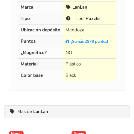
Marca
LanLan
Cur
Tipo
Tipo:
Puzzle
Tip
Ubicación depósito
Mendoza
Mendo
Puntos
¡Sumás 2979 puntos!
¡Sumá
¿Magnético?
NO
NO
Material
Plástico
Plástico
Color base
Black
Black
Más de
LanLan
Nuevo
Nuevo