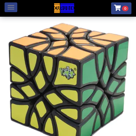
Menú
0