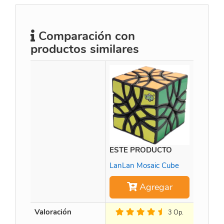
Comparación con
productos similares
ESTE PRODUCTO
Time M
LanLan Mosaic Cube
Agregar
Valoración
3 Op.