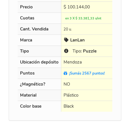
Precio
$
100.144,00
$
452.8
Cuotas
en 3 X $ 33.381,33 s/int
en 3 X $
Cant. Vendida
20 u.
15 u.
Marca
LanLan
Cur
Tipo
Tipo:
Puzzle
Tip
Ubicación depósito
Mendoza
Mendo
Puntos
¡Sumás 2567 puntos!
¡Sumá
¿Magnético?
NO
NO
Material
Plástico
Plástico
Color base
Black
Black