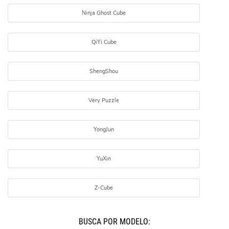
Ninja Ghost Cube
QiYi Cube
ShengShou
Very Puzzle
YongJun
YuXin
Z-Cube
BUSCÁ POR MODELO: