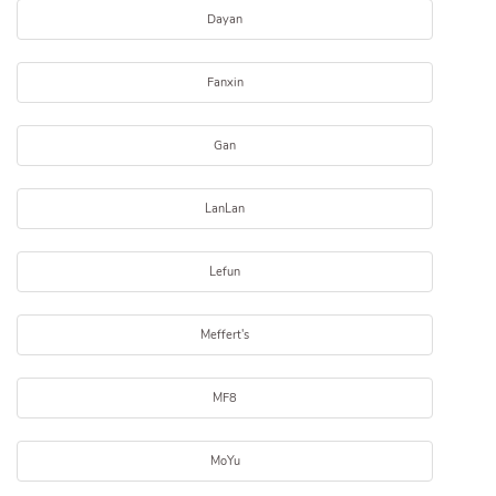
Dayan
Fanxin
Gan
LanLan
Lefun
Meffert's
MF8
MoYu