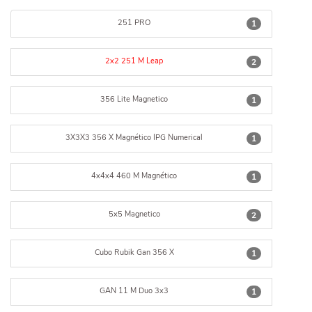
251 PRO
1
2x2 251 M Leap
2
356 Lite Magnetico
1
3X3X3 356 X Magnético IPG Numerical
1
4x4x4 460 M Magnético
1
5x5 Magnetico
2
Cubo Rubik Gan 356 X
1
GAN 11 M Duo 3x3
1