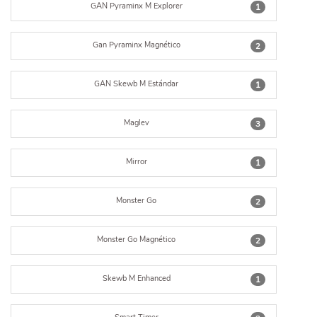
GAN Pyraminx M Explorer
1
Gan Pyraminx Magnético
2
GAN Skewb M Estándar
1
Maglev
3
Mirror
1
Monster Go
2
Monster Go Magnético
2
Skewb M Enhanced
1