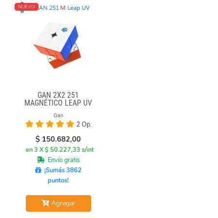
NUEVO
GAN 2X2 251
MAGNÉTICO LEAP UV
Gan
2 Op.
$
150.682,00
en 3 X $ 50.227,33 s/int
Envío gratis
¡Sumás 3862
puntos!
Agregar