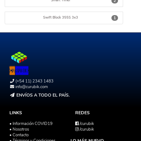
Smart Timer
2
Swift Block 355S 3x3
1
(+54 11) 2343 1483
info@curubik.com
ENVÍOS A TODO EL PAÍS.
LINKS
REDES
• Información COVID19
/curubik
• Nosotros
/curubik
• Contacto
• Términos y Condiciones
LO MÁS NUEVO