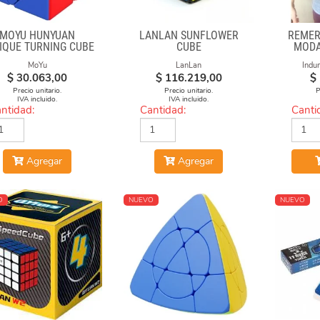
MOYU HUNYUAN
LANLAN SUNFLOWER
REMER
IQUE TURNING CUBE
CUBE
MODA
1 MIXUP SKEWB
MoYu
LanLan
Indu
$
30.063,00
$
116.219,00
$
Precio unitario.
Precio unitario.
P
IVA incluido.
IVA incluido.
ntidad:
Cantidad:
Canti
Agregar
Agregar
O
NUEVO
NUEVO