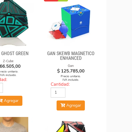
 GHOST GREEN
GAN SKEWB MAGNETICO
ENHANCED
Z-Cube
66.505,00
Gan
$
125.785,00
recio unitario.
IVA incluido.
Precio unitario.
dad:
IVA incluido.
Cantidad:
Agregar
Agregar