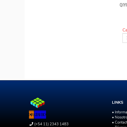
QIY
Ca
LINKS
• Inform
• Nosotr
• Contac
(+54 11) 2343 1483