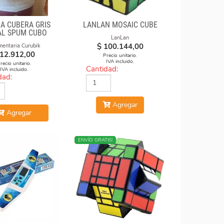
A CUBERA GRIS
LANLAN MOSAIC CUBE
L SPUM CUBO
LanLan
ESFUMADO
$
100.144,00
mentaria Curubik
12.912,00
Precio unitario.
IVA incluido.
recio unitario.
Cantidad:
IVA incluido.
dad:
Agregar
Agregar
NUEVO
ENVÍO GRATIS!