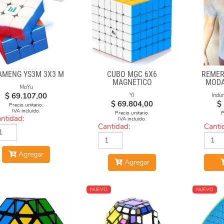
AMENG YS3M 3X3 M
CUBO MGC 6X6
REMER
MAGNÉTICO
MODA
MoYu
STICKERLESS
$
69.107,00
YJ
Indu
$
69.804,00
$
Precio unitario.
IVA incluido.
Precio unitario.
P
ntidad:
IVA incluido.
Cantidad:
Canti
Agregar
Agregar
NUEVO
NUEVO