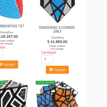
RMORPHIX 7X7
DIANSHENG 4-CORNER-
ONLY
ShengShou
118.167,00
Diansheng
recio unitario.
$
41.860,00
IVA incluido.
Precio unitario.
dad:
IVA incluido.
Cantidad:
Agregar
Agregar
IS!
NUEVO
ENVÍO GRATIS!