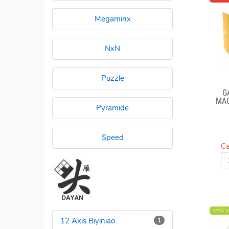
Megaminx
NxN
Puzzle
G
MA
Pyramide
Speed
Ca
MÁS V
12 Axis Biyiniao
1