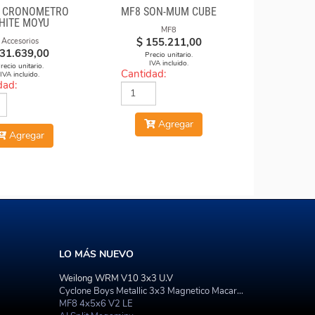
R CRONÓMETRO
MF8 SON-MUM CUBE
HITE MOYU
MF8
$
155.211,00
Accesorios
31.639,00
Precio unitario.
IVA incluido.
recio unitario.
Cantidad:
IVA incluido.
dad:
Agregar
Agregar
LO MÁS NUEVO
Weilong WRM V10 3x3 U.V
Cyclone Boys Metallic 3x3 Magnetico Macaron
MF8 4x5x6 V2 LE