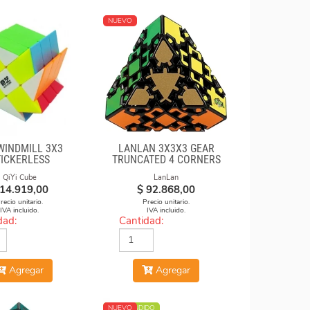
NUEVO
 WINDMILL 3X3
LANLAN 3X3X3 GEAR
TICKERLESS
TRUNCATED 4 CORNERS
QiYi Cube
LanLan
14.919,00
$
92.868,00
recio unitario.
Precio unitario.
IVA incluido.
IVA incluido.
dad:
Cantidad:
Agregar
Agregar
MÁS VENDIDO
NUEVO