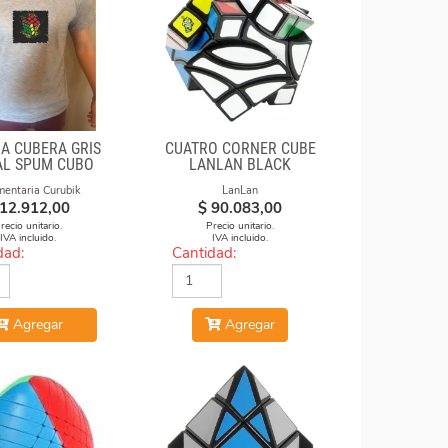
A CUBERA GRIS
CUATRO CORNER CUBE
L SPUM CUBO
LANLAN BLACK
CICULO
mentaria Curubik
LanLan
12.912,00
$
90.083,00
recio unitario.
Precio unitario.
IVA incluido.
IVA incluido.
dad:
Cantidad:
Agregar
Agregar