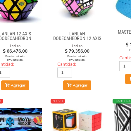
MASTE
LANLAN 12 AXIS
LANLAN
DODECAHEDRON
DODECAHEDRON 12 AXIS
DIAMOND CUBE
$
LanLan
LanLan
P
$
66.476,00
$
79.356,00
Precio unitario.
Precio unitario.
Canti
IVA incluido.
IVA incluido.
ntidad:
Cantidad:
Agregar
Agregar
O
NUEVO
NUEVO
ENVÍO GRAT