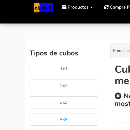
Productos
Compra P
Inicio
Cubos Rubik Dayan Dayan Bagua Cube de pre
Precio me
Tipos de cubos
Cu
1x1
me
2x2
No
most
3x3
4x4