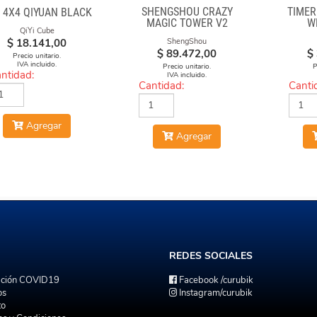
SHENGSHOU CRAZY
TIME
I 4X4 QIYUAN BLACK
MAGIC TOWER V2
W
QiYi Cube
$
18.141,00
ShengShou
$
89.472,00
$
Precio unitario.
IVA incluido.
Precio unitario.
P
ntidad:
IVA incluido.
Cantidad:
Canti
Agregar
Agregar
REDES
SOCIALES
ación COVID19
Facebook
/curubik
os
Instagram
/curubik
to