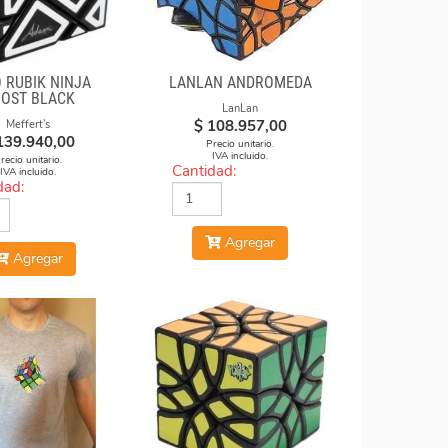
 RUBIK NINJA
LANLAN ANDROMEDA
OST BLACK
LanLan
$
108.957,00
Meffert's
139.940,00
Precio unitario.
IVA incluido.
recio unitario.
Cantidad:
IVA incluido.
dad:
Agregar
Agregar