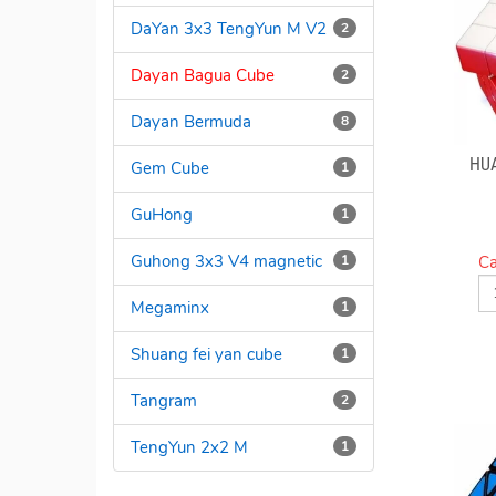
DaYan 3x3 TengYun M V2
2
Dayan Bagua Cube
2
Dayan Bermuda
8
HU
Gem Cube
1
GuHong
1
Guhong 3x3 V4 magnetic
Ca
1
Megaminx
1
Shuang fei yan cube
1
Tangram
2
TengYun 2x2 M
1