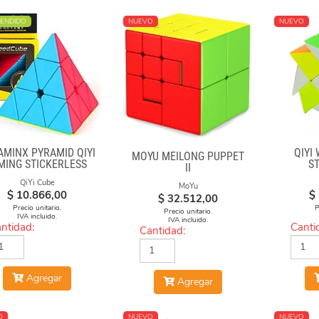
ENDIDO
NUEVO
NUEVO
AMINX PYRAMID QIYI
QIYI
MOYU MEILONG PUPPET
MING STICKERLESS
S
II
QiYi Cube
MoYu
$
10.866,00
$
$
32.512,00
Precio unitario.
P
Precio unitario.
IVA incluido.
IVA incluido.
ntidad:
Canti
Cantidad:
Agregar
Agregar
O
NUEVO
NUEVO