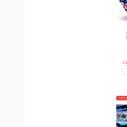
Ca
NUEV