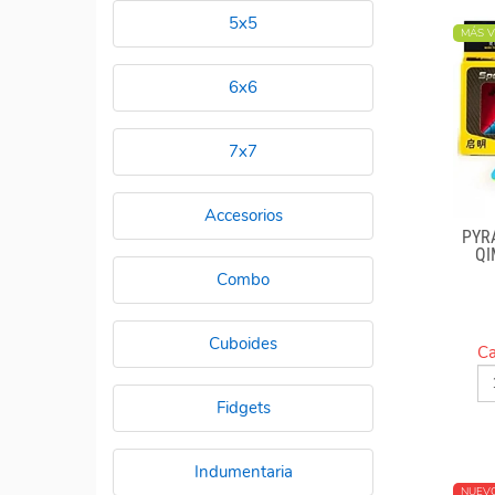
5x5
MÁS V
6x6
7x7
Accesorios
PYR
QI
Combo
Cuboides
Ca
Fidgets
Indumentaria
NUEV