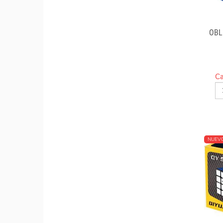
OBL
Ca
NUEV