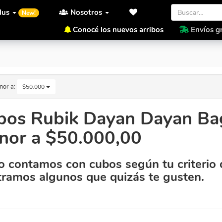
lus
Nosotros
New!
Conocé los nuevos arribos
Envíos gr
cio menor a $50.000,00
nor a:
$50.000
bos Rubik Dayan Dayan Bag
nor a $50.000,00
 contamos con cubos según tu criterio 
ramos algunos que quizás te gusten.