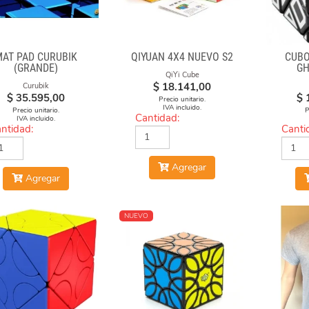
MAT PAD CURUBIK
QIYUAN 4X4 NUEVO S2
CUBO
(GRANDE)
GH
QiYi Cube
$
18.141,00
Curubik
$
35.595,00
$
Precio unitario.
IVA incluido.
Precio unitario.
P
Cantidad:
IVA incluido.
ntidad:
Canti
Agregar
Agregar
NUEVO