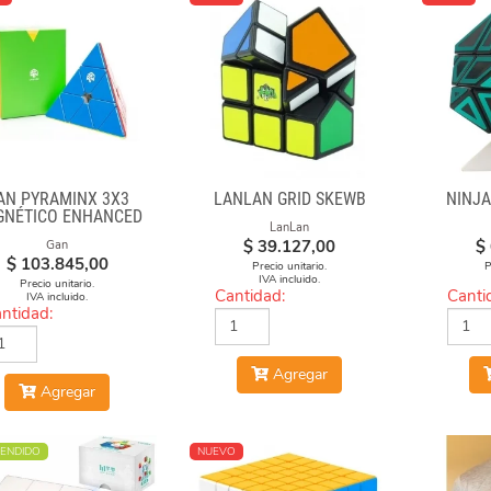
AN PYRAMINX 3X3
LANLAN GRID SKEWB
NINJA
GNÉTICO ENHANCED
LanLan
$
39.127,00
$
Gan
$
103.845,00
Precio unitario.
P
IVA incluido.
Precio unitario.
Cantidad:
Canti
IVA incluido.
ntidad:
Agregar
Agregar
ENDIDO
NUEVO