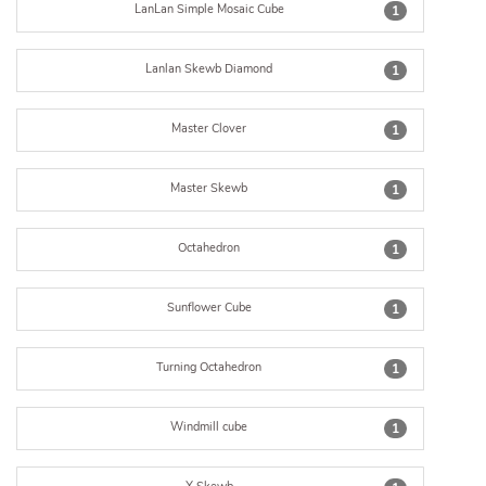
LanLan Simple Mosaic Cube
1
Lanlan Skewb Diamond
1
Master Clover
1
Master Skewb
1
Octahedron
1
Sunflower Cube
1
Turning Octahedron
1
Windmill cube
1