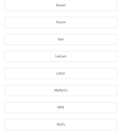
Dayan
Fanxin
Gan
LanLan
Lefun
Meffert's
MF8
MoYu