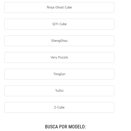
Ninja Ghost Cube
QiYi Cube
ShengShou
Very Puzzle
YongJun
YuXin
Z-Cube
BUSCÁ POR MODELO: