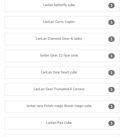
Lanlan butterfly cube
1
LanLan Curvy Copter
1
LanLan Diamond Gear-6 lados
1
lanlan Gear 12 face cone
1
LanLan Gear heart cube
1
LanLan Gear Truncated 4 Corners
1
lanlan new Petals magic flower magic cube
1
Lanlan Rex Cube
1