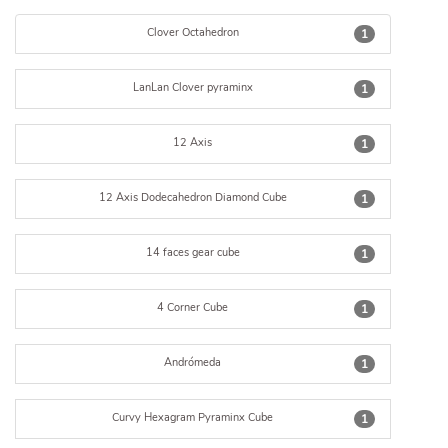
Clover Octahedron
1
LanLan Clover pyraminx
1
12 Axis
1
12 Axis Dodecahedron Diamond Cube
1
14 faces gear cube
1
4 Corner Cube
1
Andrómeda
1
Curvy Hexagram Pyraminx Cube
1