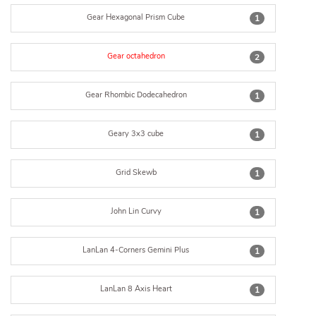
Gear Hexagonal Prism Cube
1
Gear octahedron
2
Gear Rhombic Dodecahedron
1
Geary 3x3 cube
1
Grid Skewb
1
John Lin Curvy
1
LanLan 4-Corners Gemini Plus
1
LanLan 8 Axis Heart
1