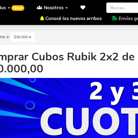
lus
Nosotros
New!
Conocé los nuevos arribos
Envíos gr
nor a:
$30.000
mprar Cubos Rubik 2x2 de 
0.000,00