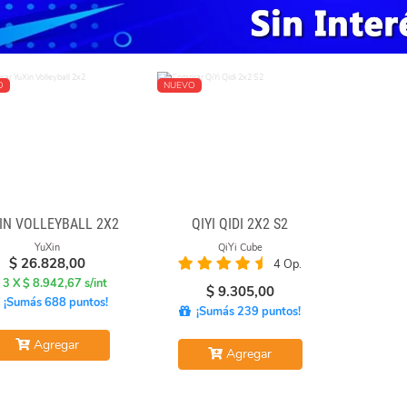
O
NUEVO
IN VOLLEYBALL 2X2
QIYI QIDI 2X2 S2
YuXin
QiYi Cube
$
26.828,00
4 Op.
 3 X $ 8.942,67 s/int
$
9.305,00
¡Sumás 688 puntos!
¡Sumás 239 puntos!
Agregar
Agregar