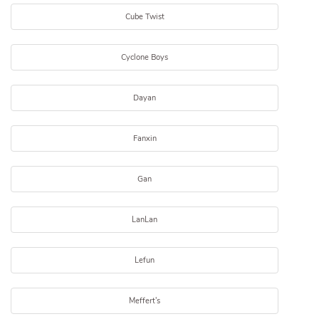
Cube Twist
Cyclone Boys
Dayan
Fanxin
Gan
LanLan
Lefun
Meffert's