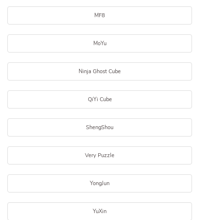
MF8
MoYu
Ninja Ghost Cube
QiYi Cube
ShengShou
Very Puzzle
YongJun
YuXin