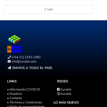
Z-Cube
(+54 11) 2343 1483
info@curubik.com
ENVÍOS A TODO EL PAÍS.
LINKS
REDES
• Información COVID19
/curubik
• Nosotros
/curubik
• Contacto
• Términos y Condiciones
LO MÁS NUEVO
• Botón de arrepentimiento