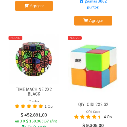
¡Sumás 3862
Agregar
puntos!
Agregar
NUEVO
NUEVO
TIME MACHINE 2X2
BLACK
Curubik
QIYI QIDI 2X2 S2
1 Op.
QiYi Cube
$
452.891,00
4 Op.
en 3 X $ 150.963,67 s/int
$
9.305,00