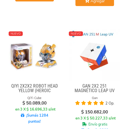
Agregar
NUEVO
NUEVO
QIYI 2X2X2 ROBOT HEAD
GAN 2X2 251
YELLOW (HEROIC
MAGNÉTICO LEAP UV
LEADER)
QiYi Cube
Gan
$
50.089,00
2 Op.
en 3 X $ 16.696,33 s/int
$
150.682,00
¡Sumás 1284
en 3 X $ 50.227,33 s/int
puntos!
Envío gratis