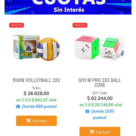
NUEVO
NUEVO
YUXIN VOLLEYBALL 2X2
QIYI M PRO 2X2 BALL
CORE
YuXin
$
26.828,00
QiYi Cube
$
62.244,00
en 3 X $ 8.942,67 s/int
en 3 X $ 20.748,00 s/int
¡Sumás 688 puntos!
¡Sumás 1595
puntos!
Agregar
Agregar