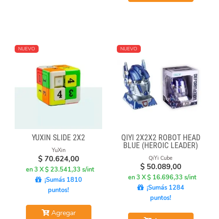
NUEVO
NUEVO
YUXIN SLIDE 2X2
QIYI 2X2X2 ROBOT HEAD
BLUE (HEROIC LEADER)
YuXin
$
70.624,00
QiYi Cube
$
50.089,00
en 3 X $ 23.541,33 s/int
en 3 X $ 16.696,33 s/int
¡Sumás 1810
¡Sumás 1284
puntos!
puntos!
Agregar