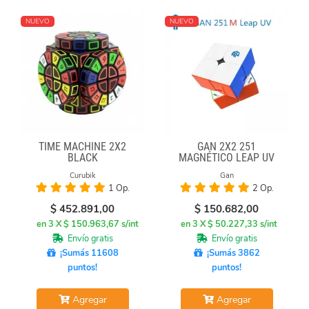
NUEVO
NUEVO
TIME MACHINE 2X2
GAN 2X2 251
BLACK
MAGNÉTICO LEAP UV
Curubik
Gan
1 Op.
2 Op.
$
452.891,00
$
150.682,00
en 3 X $ 150.963,67 s/int
en 3 X $ 50.227,33 s/int
Envío gratis
Envío gratis
¡Sumás 11608
¡Sumás 3862
puntos!
puntos!
Agregar
Agregar