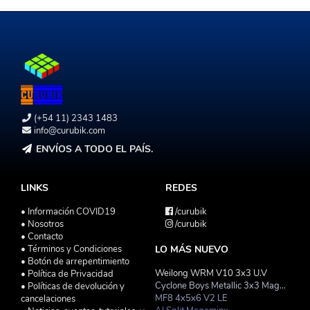
(+54 11) 2343 1483
info@curubik.com
ENVÍOS A TODO EL PAÍS.
LINKS
REDES
• Información COVID19
/curubik
• Nosotros
/curubik
• Contacto
• Términos y Condiciones
LO MÁS NUEVO
• Botón de arrepentimiento
Weilong WRM V10 3x3 U.V
• Política de Privacidad
Cyclone Boys Metallic 3x3 Magnetico Macaron
• Políticas de devolución y
MF8 4x5x6 V2 LE
cancelaciones