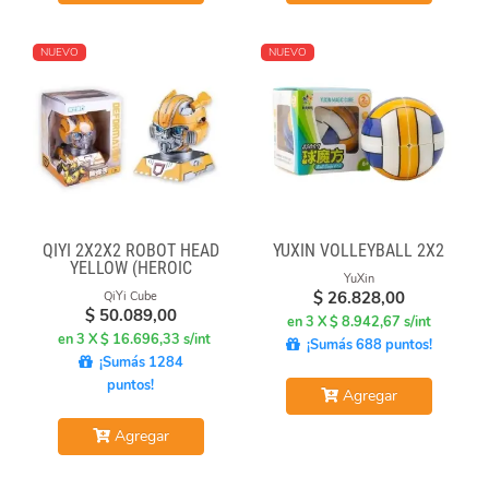
NUEVO
NUEVO
QIYI 2X2X2 ROBOT HEAD
YUXIN VOLLEYBALL 2X2
YELLOW (HEROIC
YuXin
LEADER)
$
26.828,00
QiYi Cube
$
50.089,00
en 3 X $ 8.942,67 s/int
en 3 X $ 16.696,33 s/int
¡Sumás 688 puntos!
¡Sumás 1284
puntos!
Agregar
Agregar