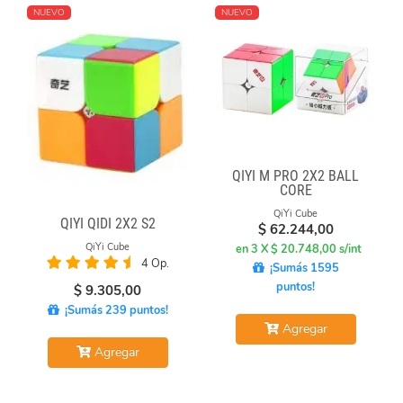
NUEVO
NUEVO
QIYI M PRO 2X2 BALL
CORE
QiYi Cube
QIYI QIDI 2X2 S2
$
62.244,00
QiYi Cube
en 3 X $ 20.748,00 s/int
4 Op.
¡Sumás 1595
puntos!
$
9.305,00
¡Sumás 239 puntos!
Agregar
Agregar