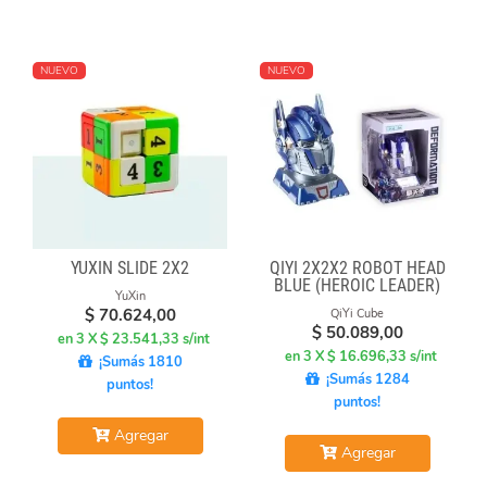
NUEVO
NUEVO
YUXIN SLIDE 2X2
QIYI 2X2X2 ROBOT HEAD
BLUE (HEROIC LEADER)
YuXin
$
70.624,00
QiYi Cube
$
50.089,00
en 3 X $ 23.541,33 s/int
en 3 X $ 16.696,33 s/int
¡Sumás 1810
¡Sumás 1284
puntos!
puntos!
Agregar
Agregar