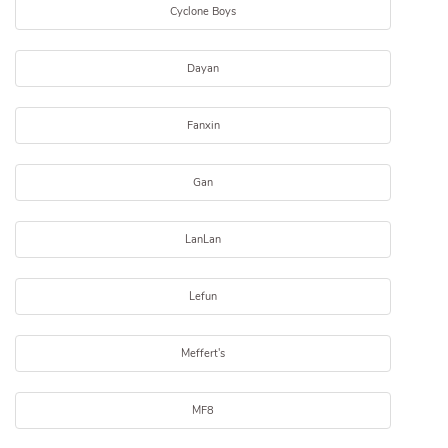
Cyclone Boys
Dayan
Fanxin
Gan
LanLan
Lefun
Meffert's
MF8