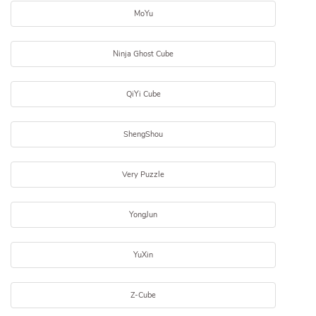
MoYu
Ninja Ghost Cube
QiYi Cube
ShengShou
Very Puzzle
YongJun
YuXin
Z-Cube