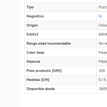
Tipo
Puzz
Magnético
SI
Origen
Chin
EAN13
695
Rango edad recomendable
Sin r
Color base
Púrp
Material
Plást
Peso producto [GRS]
200
Medidas [CM]
5 / 5 
Disponible desde
26/0