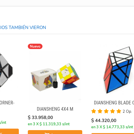
OS TAMBIÉN VIERON
Nuevo
ORNER-
DIANSHENG BLADE 
DIANSHENG 4X4 M
2 Op.
$ 33.958,00
$ 44.320,00
/int
en 3 X $ 11.319,33 s/int
en 3 X $ 14.773,33 s/int
r