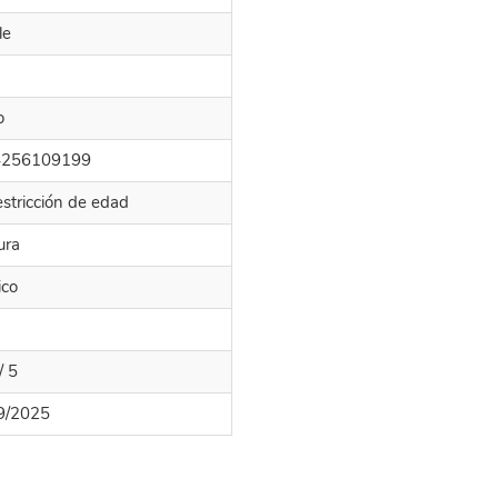
le
o
4256109199
estricción de edad
ura
ico
/ 5
9/2025