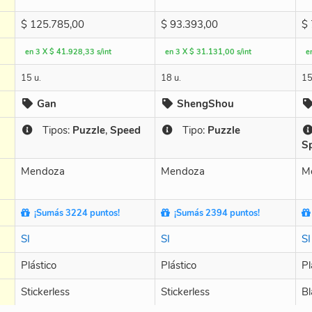
$
125.785,00
$
93.393,00
$
en 3 X $ 41.928,33 s/int
en 3 X $ 31.131,00 s/int
e
15 u.
18 u.
15
Gan
ShengShou
Tipos:
Puzzle
,
Speed
Tipo:
Puzzle
S
Mendoza
Mendoza
M
¡Sumás 3224 puntos!
¡Sumás 2394 puntos!
SI
SI
SI
Plástico
Plástico
Pl
Stickerless
Stickerless
Bl