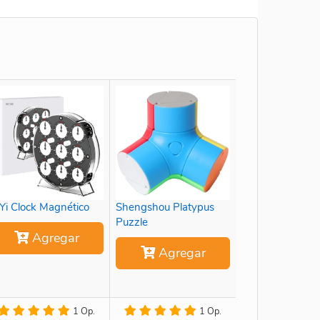
Yi Clock Magnético
Shengshou Platypus
Puzzle
Agregar
Agregar
1 Op.
1 Op.