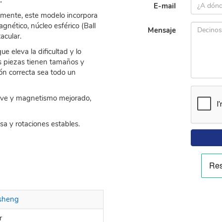
E-mail
lmente, este modelo incorpora
gnético, núcleo esférico (Ball
Mensaje
acular.
e eleva la dificultad y lo
as piezas tienen tamaños y
ión correcta sea todo un
uave y magnetismo mejorado,
sa y rotaciones estables.
sheng
r