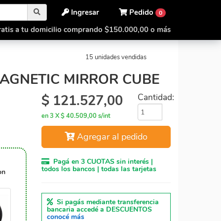
Ingresar
Pedido
0
atis a tu domicilio comprando $150.000,00 o más
Galaxy 5x5 Magnetic Mirror Cube
15 unidades vendidas
AGNETIC MIRROR CUBE
$
121.527,00
Cantidad:
en 3 X $ 40.509,00 s/int
Agregar al pedido
Pagá en 3 CUOTAS sin interés |
todos los bancos | todas las tarjetas
on
Si pagás mediante transferencia
bancaria accedé a DESCUENTOS
conocé más