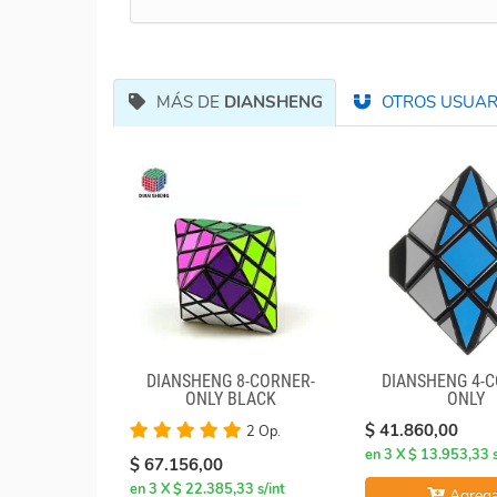
MÁS DE
DIANSHENG
OTROS USUARI
DIANSHENG 8-CORNER-
DIANSHENG 4-C
ONLY BLACK
ONLY
$ 41.860,00
2 Op.
en 3 X $ 13.953,33 s
$ 67.156,00
en 3 X $ 22.385,33 s/int
Agrega