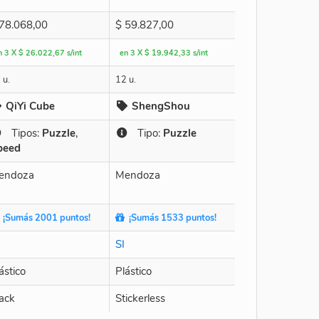
78.068,00
$
59.827,00
n 3 X $ 26.022,67 s/int
en 3 X $ 19.942,33 s/int
 u.
12 u.
QiYi Cube
ShengShou
Tipos:
Puzzle
,
Tipo:
Puzzle
peed
endoza
Mendoza
¡Sumás 2001 puntos!
¡Sumás 1533 puntos!
SI
ástico
Plástico
ack
Stickerless