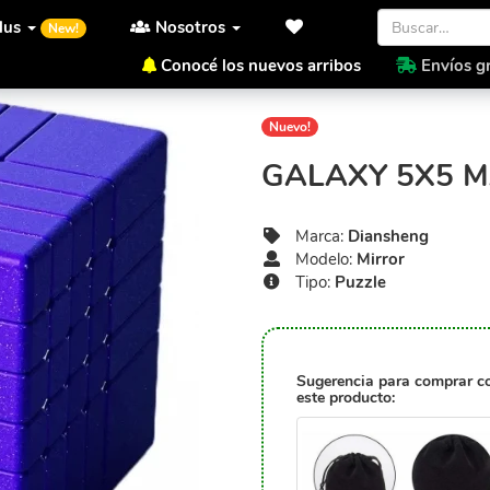
lus
Nosotros
New!
Conocé los nuevos arribos
Envíos gr
Inicio
Diansheng
Mirror
Nuevo!
GALAXY 5X5 M
Marca:
Diansheng
Modelo:
Mirror
Tipo:
Puzzle
Sugerencia para comprar c
este producto: