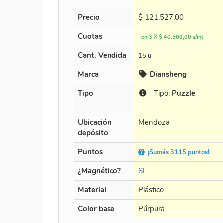
Precio
$
121.527,00
Cuotas
en 3 X $ 40.509,00 s/int
Cant. Vendida
15 u.
Marca
Diansheng
Tipo
Tipo:
Puzzle
Ubicación
Mendoza
depósito
Puntos
¡Sumás 3115 puntos!
¿Magnético?
SI
Material
Plástico
Color base
Púrpura