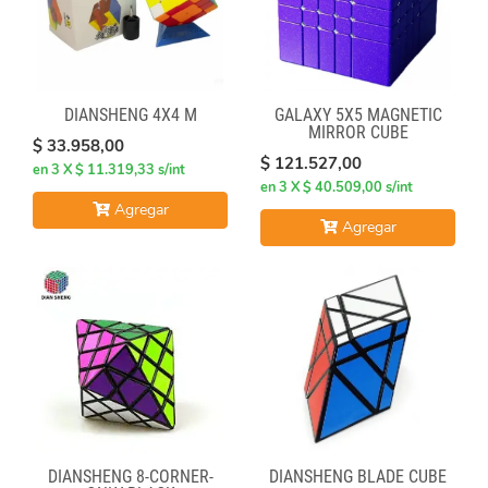
DIANSHENG 4X4 M
GALAXY 5X5 MAGNETIC
MIRROR CUBE
$ 33.958,00
$ 121.527,00
en 3 X $ 11.319,33 s/int
en 3 X $ 40.509,00 s/int
Agregar
Agregar
DIANSHENG 8-CORNER-
DIANSHENG BLADE CUBE