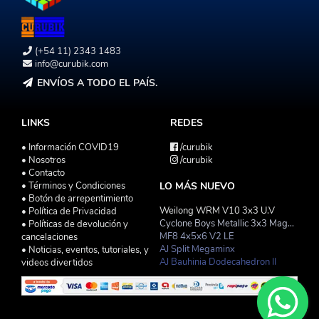
(+54 11) 2343 1483
info@curubik.com
ENVÍOS A TODO EL PAÍS.
LINKS
REDES
• Información COVID19
/curubik
• Nosotros
/curubik
• Contacto
• Términos y Condiciones
LO MÁS NUEVO
• Botón de arrepentimiento
Weilong WRM V10 3x3 U.V
• Política de Privacidad
Cyclone Boys Metallic 3x3 Magnetico Macaron
• Políticas de devolución y
MF8 4x5x6 V2 LE
cancelaciones
AJ Split Megaminx
• Noticias, eventos, tutoriales, y
AJ Bauhinia Dodecahedron II
videos divertidos