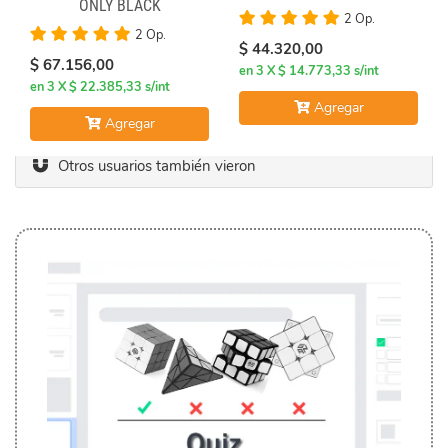
ONLY BLACK
2 Op.
2 Op.
$ 44.320,00
$ 67.156,00
en 3 X $ 14.773,33 s/int
en 3 X $ 22.385,33 s/int
Agregar
Agregar
Otros usuarios también vieron