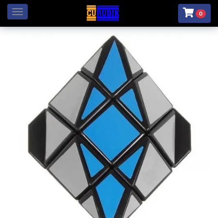
Menú
0