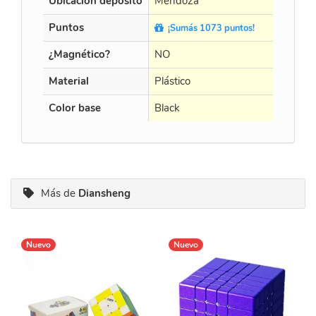
Ubicación depósito
Mendoza
Mend
Puntos
¡Sumás 1073 puntos!
¡Sum
¿Magnético?
NO
NO
Material
Plástico
Plásti
Color base
Black
Black
Más de
Diansheng
Nuevo
Nuevo