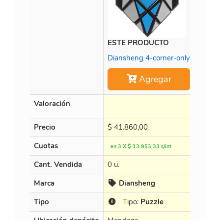
ESTE PRODUCTO
Time 
Diansheng 4-corner-only
Agregar
Valoración
Precio
$
41.860,00
$
452
Cuotas
en 3 X $ 13.953,33 s/int
en 3 X 
Cant. Vendida
0 u.
15 u.
Marca
Diansheng
Cu
Tipo
Tipo:
Puzzle
Ti