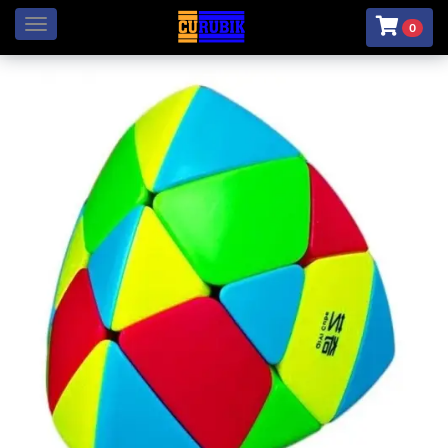
Menú
0