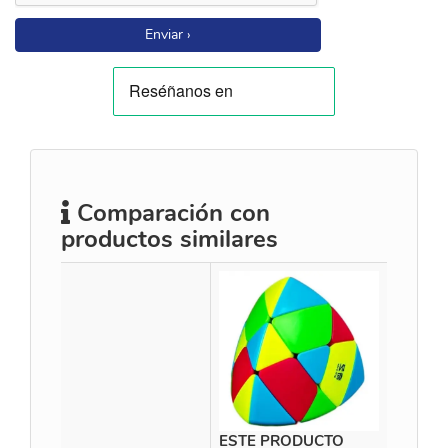
Enviar ›
Comparación con
productos similares
ESTE PRODUCTO
Time M