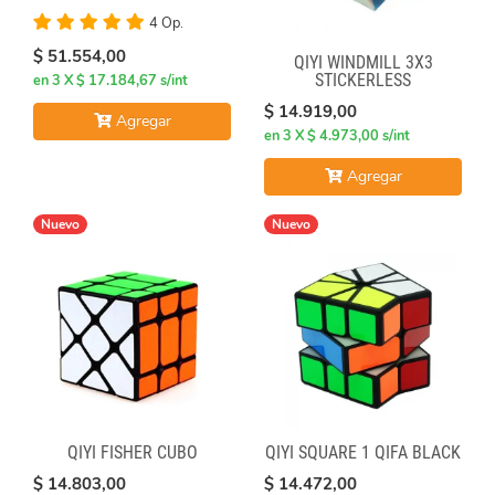
4 Op.
$ 51.554,00
QIYI WINDMILL 3X3
STICKERLESS
en 3 X $ 17.184,67 s/int
$ 14.919,00
Agregar
en 3 X $ 4.973,00 s/int
Agregar
Nuevo
Nuevo
QIYI FISHER CUBO
QIYI SQUARE 1 QIFA BLACK
$ 14.803,00
$ 14.472,00