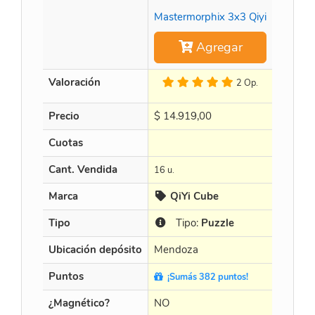
Mastermorphix 3x3 Qiyi
Agregar
Valoración
2 Op.
Precio
$
14.919,00
$
452.8
Cuotas
en 3 X $
Cant. Vendida
16 u.
15 u.
Marca
QiYi Cube
Cur
Tipo
Tipo:
Puzzle
Tip
Ubicación depósito
Mendoza
Mendo
Puntos
¡Sumás 382 puntos!
¡Sumá
¿Magnético?
NO
NO