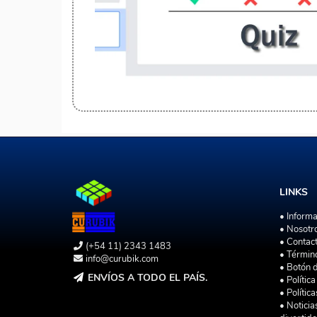
LINKS
• Inform
• Nosotr
• Contac
(+54 11) 2343 1483
• Términ
info@curubik.com
• Botón 
ENVÍOS A TODO EL PAÍS.
• Polític
• Polític
• Noticia