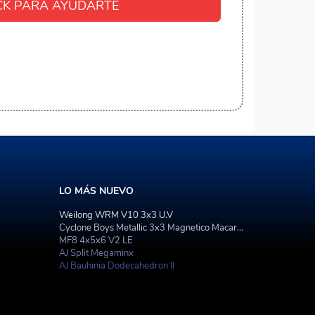
K PARA AYUDARTE
LO MÁS NUEVO
Weilong WRM V10 3x3 U.V
Cyclone Boys Metallic 3x3 Magnetico Macaron
MF8 4x5x6 V2 LE
AJ Split Megaminx
AJ Bauhinia Dodecahedron II