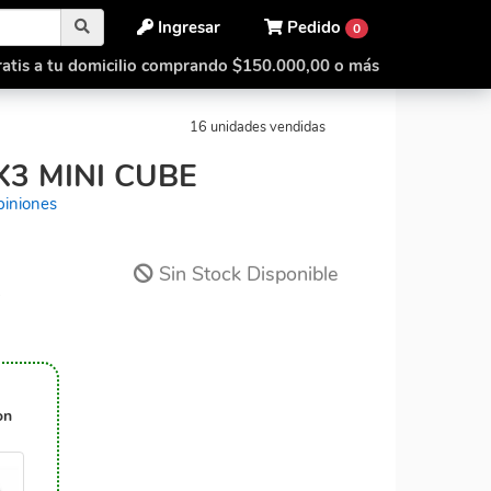
Ingresar
Pedido
0
atis a tu domicilio comprando $150.000,00 o más
 3x3x3
Cube Lab 3x3x3 Mini Cube
16 unidades vendidas
X3 MINI CUBE
piniones
Sin Stock Disponible
3
on