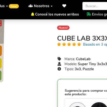
lus
Nosotros
New!
Conocé los nuevos arribos
Envíos gr
Inicio
CubeLab
Super Tiny
Nuevo!
CUBE LAB 3X3
Basado en 3 o
Marca:
CubeLab
Modelo:
Super Tiny 3x3x
Tipos:
3x3
,
Puzzle
Sugerencia para comprar c
este producto: