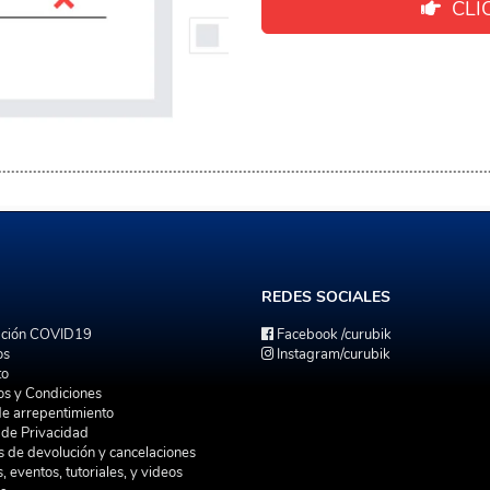
CLIC
REDES
SOCIALES
ación COVID19
Facebook
/curubik
os
Instagram
/curubik
to
os y Condiciones
de arrepentimiento
a de Privacidad
as de devolución y cancelaciones
s, eventos, tutoriales, y videos