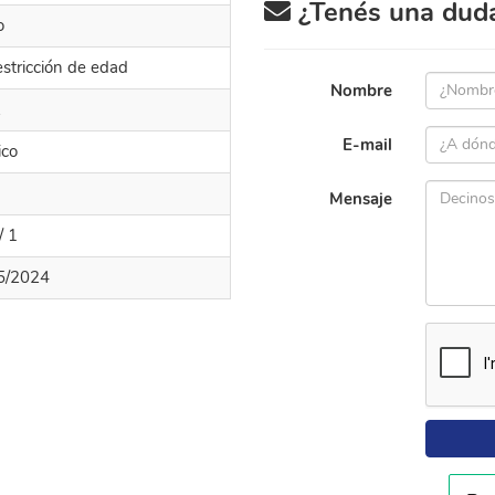
¿Tenés una duda 
o
estricción de edad
Nombre
k
E-mail
ico
Mensaje
/ 1
5/2024