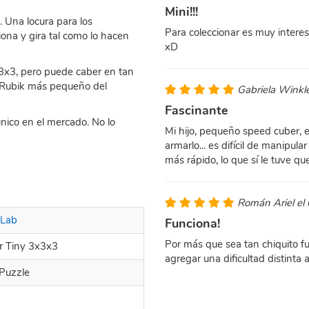
Mini!!!
 Una locura para los
Para coleccionar es muy interes
iona y gira tal como lo hacen
xD
 3x3, pero puede caber en tan
e Rubik más pequeño del
Gabriela Winkl
Fascinante
único en el mercado. No lo
Mi hijo, pequeño speed cuber, e
armarlo... es difícil de manipu
más rápido, lo que sí le tuve qu
Román Ariel el
Lab
Funciona!
Por más que sea tan chiquito f
r Tiny 3x3x3
agregar una dificultad distinta a
 Puzzle