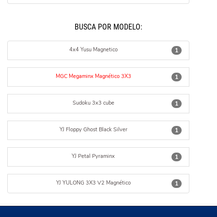
BUSCÁ POR MODELO:
4x4 Yusu Magnetico
1
MGC Megaminx Magnético 3X3
1
Sudoku 3x3 cube
1
YJ Floppy Ghost Black Silver
1
YJ Petal Pyraminx
1
YJ YULONG 3X3 V2 Magnético
1