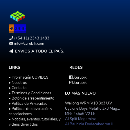
(+54 11) 2343 1483
info@curubik.com
ENVÍOS A TODO EL PAÍS.
LINKS
REDES
• Información COVID19
/curubik
• Nosotros
/curubik
• Contacto
• Términos y Condiciones
LO MÁS NUEVO
• Botón de arrepentimiento
Weilong WRM V10 3x3 U.V
• Política de Privacidad
Cyclone Boys Metallic 3x3 Magnetico Macaron
• Políticas de devolución y
MF8 4x5x6 V2 LE
cancelaciones
AJ Split Megaminx
• Noticias, eventos, tutoriales, y
AJ Bauhinia Dodecahedron II
videos divertidos