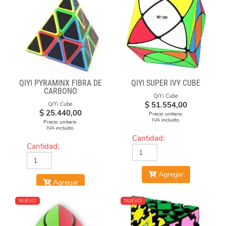
QIYI PYRAMINX FIBRA DE
QIYI SUPER IVY CUBE
CARBONO
QiYi Cube
$
51.554,00
QiYi Cube
$
25.440,00
Precio unitario.
IVA incluido.
Precio unitario.
IVA incluido.
Cantidad:
Cantidad:
Agregar
Agregar
NUEVO
NUEVO