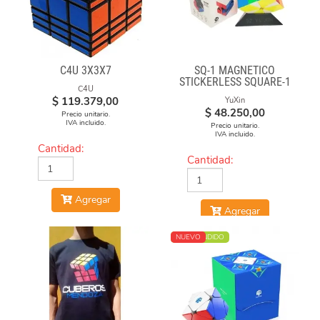
C4U 3X3X7
SQ-1 MAGNÉTICO
STICKERLESS SQUARE-1
C4U
$
119.379,00
YuXin
$
48.250,00
Precio unitario.
IVA incluido.
Precio unitario.
IVA incluido.
Cantidad:
Cantidad:
Agregar
Agregar
MÁS VENDIDO
NUEVO