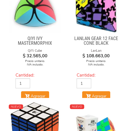
QIYI IVY
LANLAN GEAR 12 FACE
MASTERMORPHIX
CONE BLACK
QiYi Cube
LanLan
$
32.565,00
$
108.663,00
Precio unitario.
Precio unitario.
IVA incluido.
IVA incluido.
Cantidad:
Cantidad:
Agregar
Agregar
NUEVO
NUEVO