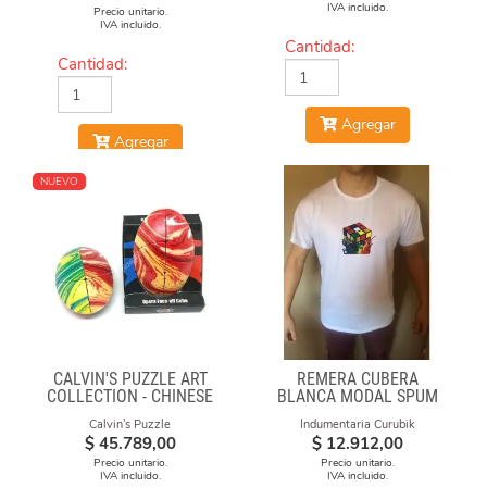
IVA incluido.
Precio unitario.
IVA incluido.
Cantidad:
Cantidad:
Agregar
Agregar
NUEVO
CALVIN'S PUZZLE ART
REMERA CUBERA
COLLECTION - CHINESE
BLANCA MODAL SPUM
OPERA FACE-OFF CUBE
CUBO FUEGO
Calvin's Puzzle
Indumentaria Curubik
(MOLTEN LAVA)
$
45.789,00
$
12.912,00
Precio unitario.
Precio unitario.
IVA incluido.
IVA incluido.