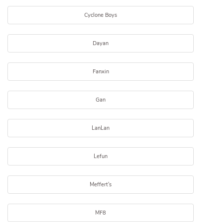
Cyclone Boys
Dayan
Fanxin
Gan
LanLan
Lefun
Meffert's
MF8