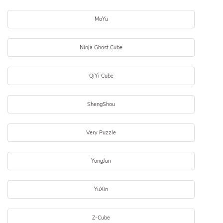
MoYu
Ninja Ghost Cube
QiYi Cube
ShengShou
Very Puzzle
YongJun
YuXin
Z-Cube