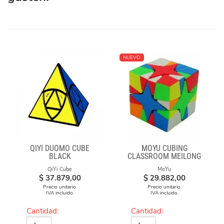
NUEVO
QIYI DUOMO CUBE
MOYU CUBING
BLACK
CLASSROOM MEILONG
POLARIS CUBE
QiYi Cube
MoYu
STICKERLESS
$
37.879,00
$
29.882,00
Precio unitario.
Precio unitario.
IVA incluido.
IVA incluido.
Cantidad:
Cantidad: