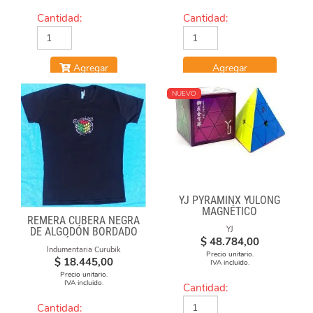
Cantidad:
Cantidad:
Agregar
Agregar
NUEVO
YJ PYRAMINX YULONG
MAGNÉTICO
REMERA CUBERA NEGRA
YJ
DE ALGODÓN BORDADO
$
48.784,00
"FÓRMULAS"
Indumentaria Curubik
Precio unitario.
$
18.445,00
IVA incluido.
Precio unitario.
IVA incluido.
Cantidad:
Cantidad: