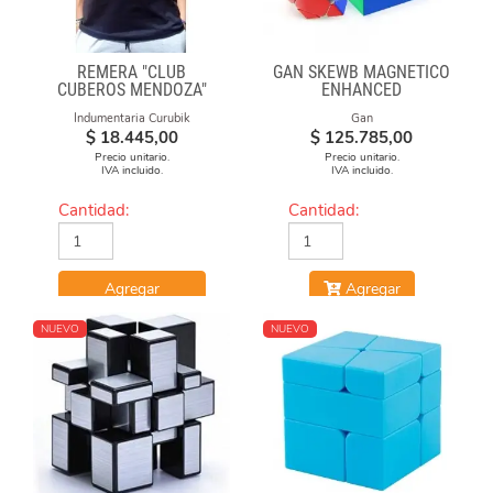
REMERA "CLUB
GAN SKEWB MAGNETICO
CUBEROS MENDOZA"
ENHANCED
2020-21 NEGRA DE
Indumentaria Curubik
Gan
ALGODÓN ESTAMPADA
$
18.445,00
$
125.785,00
Precio unitario.
Precio unitario.
IVA incluido.
IVA incluido.
Cantidad:
Cantidad:
Agregar
Agregar
NUEVO
NUEVO