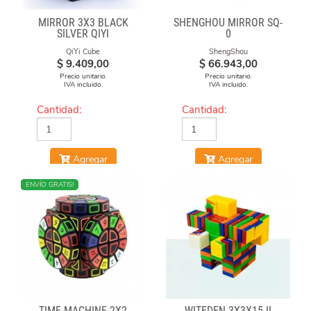
MIRROR 3X3 BLACK
SHENGHOU MIRROR SQ-
SILVER QIYI
0
QiYi Cube
ShengShou
$
9.409,00
$
66.943,00
Precio unitario.
Precio unitario.
IVA incluido.
IVA incluido.
Cantidad:
Cantidad:
Agregar
Agregar
NUEVO
ENVÍO GRATIS!
TIME MACHINE 2X2
WITEDEN 3X3X15 II