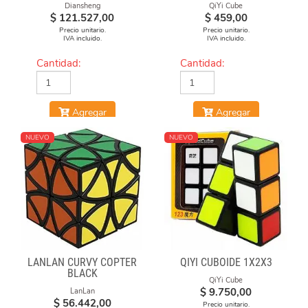
Diansheng
QiYi Cube
$
121.527,00
$
459,00
Precio unitario.
Precio unitario.
IVA incluido.
IVA incluido.
Cantidad:
Cantidad:
Agregar
Agregar
NUEVO
NUEVO
LANLAN CURVY COPTER
QIYI CUBOIDE 1X2X3
BLACK
QiYi Cube
$
9.750,00
LanLan
$
56.442,00
Precio unitario.