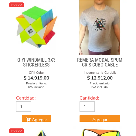
NUEVO
QIYI WINDMILL 3X3
REMERA MODAL SPUM
STICKERLESS
GRIS CUBO CABLE
QiYi Cube
Indumentaria Curubik
$
14.919,00
$
12.912,00
Precio unitario.
Precio unitario.
IVA incluido.
IVA incluido.
Cantidad:
Cantidad:
Agregar
Agregar
NUEVO