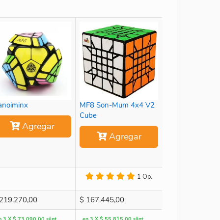
anoiminx
MF8 Son-Mum 4x4 V2
Cube
Agregar
Agregar
1 Op.
219.270,00
$
167.445,00
n 3 X $ 73.090,00 s/int
en 3 X $ 55.815,00 s/int