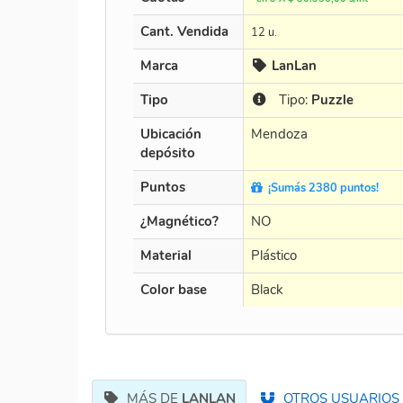
Cant. Vendida
12 u.
Marca
LanLan
Tipo
Tipo:
Puzzle
Ubicación
Mendoza
depósito
Puntos
¡Sumás 2380 puntos!
¿Magnético?
NO
Material
Plástico
Color base
Black
MÁS DE
LANLAN
OTROS USUARIOS 