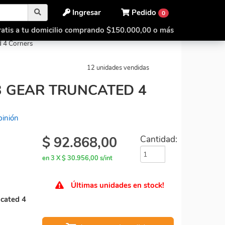
Ingresar
Pedido
0
atis a tu domicilio comprando $150.000,00 o más
Truncated 4 Corners
 4 Corners
12 unidades vendidas
 GEAR TRUNCATED 4
pinión
$
92.868,00
Cantidad:
en 3 X $ 30.956,00 s/int
Últimas unidades en stock!
cated 4