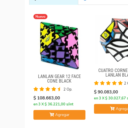
Nuevo
CUATRO CORNE
LANLAN BL
LANLAN GEAR 12 FACE
CONE BLACK
2 
2 Op.
$ 90.083,00
$ 108.663,00
en 3 X $ 30.027,67 s
en 3 X $ 36.221,00 s/int
Agrega
Agregar