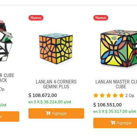
Nuevo
Nuevo
R CUBE
ACK
LANLAN 4-CORNERS
LANLAN MASTER CL
GEMINI PLUS
CUBE
Op.
$ 108.672,00
2 Op.
en 3 X $ 36.224,00 s/int
$ 106.551,00
/int
en 3 X $ 35.517,00 s/int
Agregar
r
Agregar