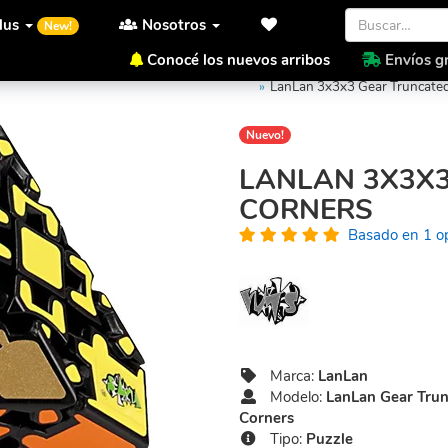
lus
Nosotros
New!
Conocé los nuevos arribos
Envíos gr
Inicio
LanLan
LanLan Gear 
LanLan 3x3x3 Gear Truncated
Nuevo!
LANLAN 3X3X3
CORNERS
Basado en 1 o
Marca:
LanLan
Modelo:
LanLan Gear Trun
Corners
Tipo:
Puzzle