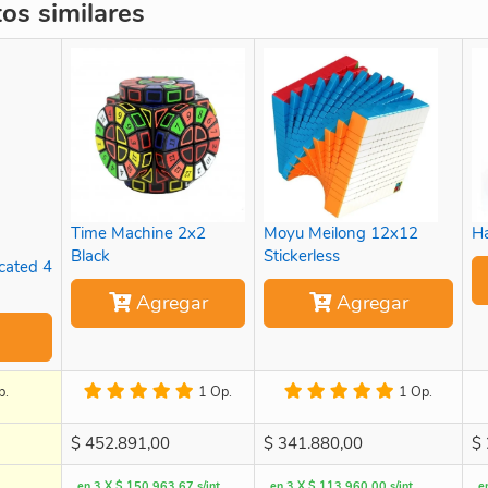
s similares
Time Machine 2x2
Moyu Meilong 12x12
H
Black
Stickerless
cated 4
Agregar
Agregar
p.
1 Op.
1 Op.
$
452.891,00
$
341.880,00
$
en 3 X $ 150.963,67 s/int
en 3 X $ 113.960,00 s/int
e