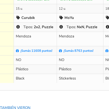
15 u.
12 u.
18
Curubik
MoYu
Tipos:
2x2
,
Puzzle
Tipos:
NxN
,
Puzzle
Mendoza
Mendoza
M
¡Sumás 11608 puntos!
¡Sumás 8763 puntos!
NO
NO
N
Plástico
Plástico
Pl
Black
Stickerless
Bl
TAMBIÉN VIERON