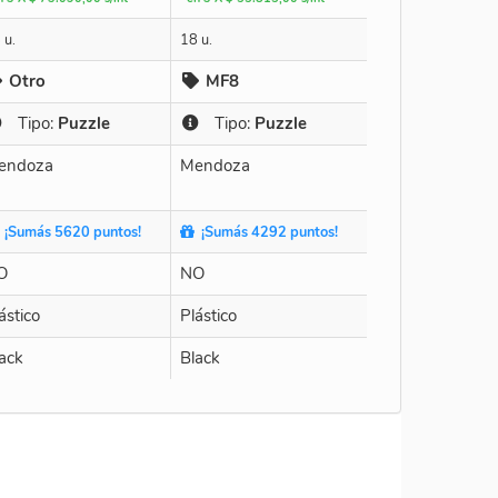
 u.
18 u.
Otro
MF8
Tipo:
Puzzle
Tipo:
Puzzle
endoza
Mendoza
¡Sumás 5620 puntos!
¡Sumás 4292 puntos!
O
NO
ástico
Plástico
ack
Black