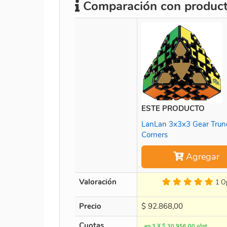
Comparación con producto
ESTE PRODUCTO
LanLan 3x3x3 Gear Trun
Corners
Agregar
Valoración
1 O
Precio
$
92.868,00
Cuotas
en 3 X $ 30.956,00 s/int