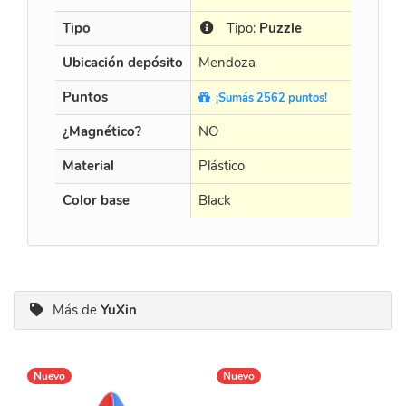
Tipo
Tipo:
Puzzle
Tip
Ubicación depósito
Mendoza
Mendo
Puntos
¡Sumás 2562 puntos!
¡Sumá
¿Magnético?
NO
NO
Material
Plástico
Plástico
Color base
Black
Black
Más de
YuXin
Nuevo
Nuevo