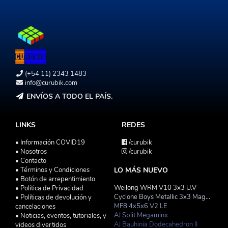
(+54 11) 2343 1483
info@curubik.com
ENVÍOS A TODO EL PAÍS.
LINKS
REDES
• Información COVID19
/curubik
• Nosotros
/curubik
• Contacto
• Términos y Condiciones
LO MÁS NUEVO
• Botón de arrepentimiento
Weilong WRM V10 3x3 U.V
• Política de Privacidad
Cyclone Boys Metallic 3x3 Magnetico Macaron
• Políticas de devolución y
MF8 4x5x6 V2 LE
cancelaciones
AJ Split Megaminx
• Noticias, eventos, tutoriales, y
AJ Bauhinia Dodecahedron II
videos divertidos