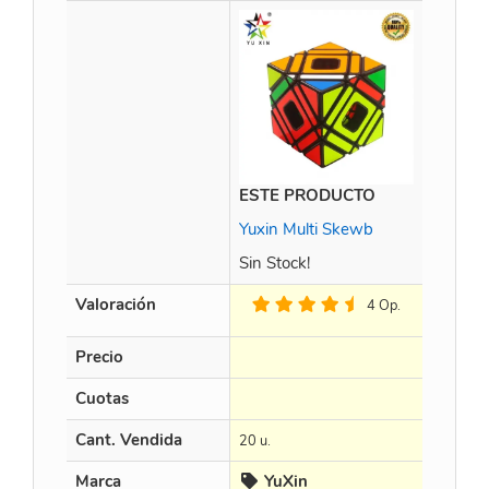
ESTE PRODUCTO
Time M
Yuxin Multi Skewb
Sin Stock!
Valoración
4 Op.
Precio
$
452.8
Cuotas
en 3 X $
Cant. Vendida
20 u.
15 u.
Marca
YuXin
Cur