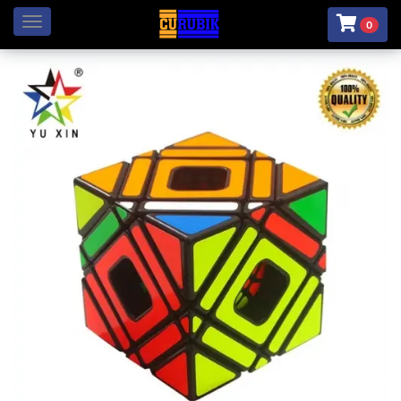
Menú
0