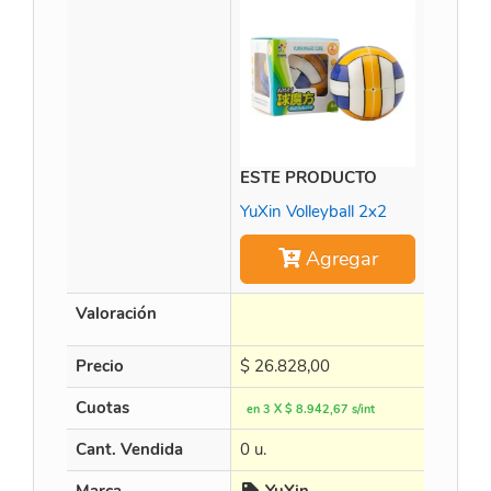
ESTE PRODUCTO
Time M
YuXin Volleyball 2x2
Agregar
Valoración
Precio
$
26.828,00
$
452.8
Cuotas
en 3 X $ 8.942,67 s/int
en 3 X $
Cant. Vendida
0 u.
15 u.