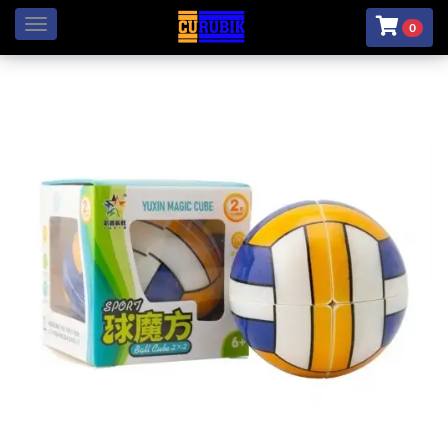
Menú
0