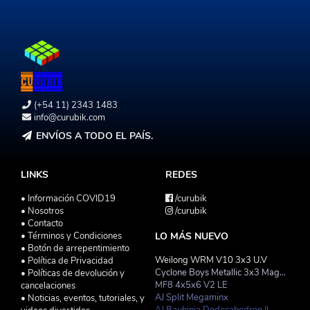
(+54 11) 2343 1483
info@curubik.com
ENVÍOS A TODO EL PAÍS.
LINKS
REDES
• Información COVID19
/curubik
• Nosotros
/curubik
• Contacto
• Términos y Condiciones
LO MÁS NUEVO
• Botón de arrepentimiento
Weilong WRM V10 3x3 U.V
• Política de Privacidad
Cyclone Boys Metallic 3x3 Magnetico Macaron
• Políticas de devolución y
MF8 4x5x6 V2 LE
cancelaciones
AJ Split Megaminx
• Noticias, eventos, tutoriales, y
AJ Bauhinia Dodecahedron II