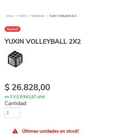
Inicio
YuXin
Volleyball
YuXin Volleyball 2x2
Nuevo!
YUXIN VOLLEYBALL 2X2
$
26.828,00
en 3 X $ 8.942,67 s/int
Cantidad:
Últimas unidades en stock!