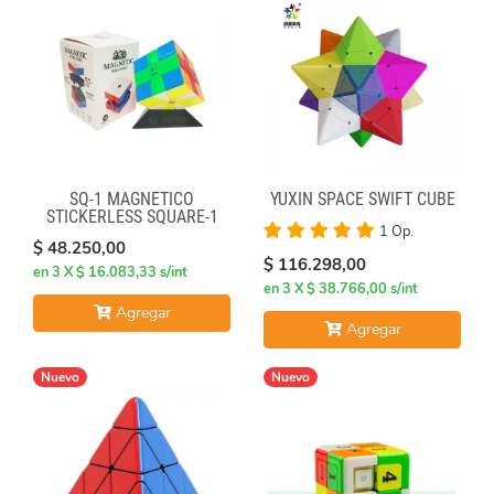
SQ-1 MAGNÉTICO
YUXIN SPACE SWIFT CUBE
STICKERLESS SQUARE-1
1 Op.
$ 48.250,00
$ 116.298,00
en 3 X $ 16.083,33 s/int
en 3 X $ 38.766,00 s/int
Agregar
Agregar
Nuevo
Nuevo