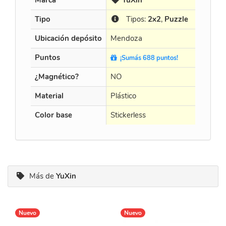
Marca
YuXin
Cur
Tipo
Tipos:
2x2
,
Puzzle
Tip
Ubicación depósito
Mendoza
Mendo
Puntos
¡Sumás 688 puntos!
¡Sumá
¿Magnético?
NO
NO
Material
Plástico
Plástico
Color base
Stickerless
Black
Más de
YuXin
Nuevo
Nuevo