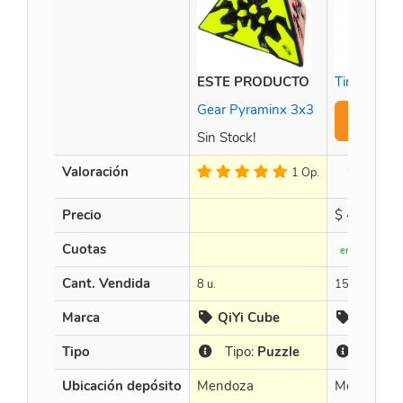
ESTE PRODUCTO
Time Machi
Gear Pyraminx 3x3
A
Sin Stock!
Valoración
1 Op.
Precio
$
452.891,
Cuotas
en 3 X $ 150.
Cant. Vendida
8 u.
15 u.
Marca
QiYi Cube
Curubi
Tipo
Tipo:
Puzzle
Tipos:
Ubicación depósito
Mendoza
Mendoza