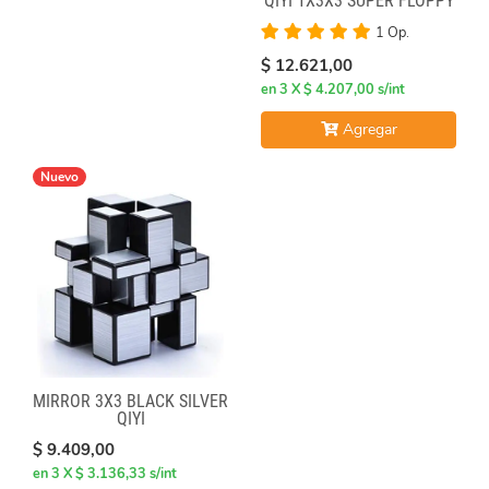
QIYI 1X3X3 SUPER FLOPPY
1 Op.
$ 12.621,00
en 3 X $ 4.207,00 s/int
Agregar
Nuevo
MIRROR 3X3 BLACK SILVER
QIYI
$ 9.409,00
en 3 X $ 3.136,33 s/int