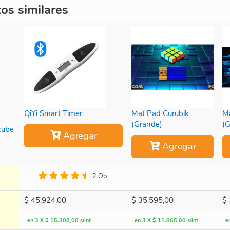
s similares
QiYi Smart Timer
Mat Pad Curubik
Ma
(Grande)
(G
cube
Agregar
Agregar
2 Op.
$
45.924,00
$
35.595,00
$
en 3 X $ 15.308,00 s/int
en 3 X $ 11.865,00 s/int
e