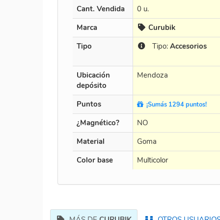
Cant. Vendida
0 u.
Marca
Curubik
Tipo
Tipo:
Accesorios
Ubicación
Mendoza
depósito
Puntos
¡Sumás 1294 puntos!
¿Magnético?
NO
Material
Goma
Color base
Multicolor
MÁS DE
CURUBIK
OTROS USUARIOS