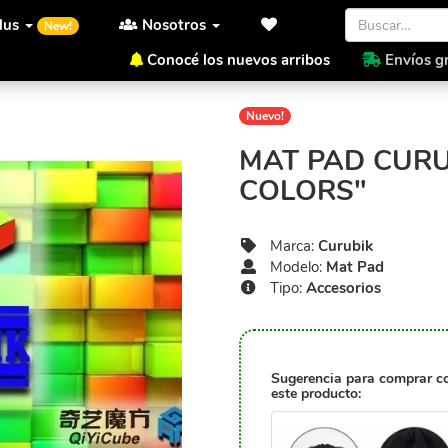
lus
Nosotros
New!
Conocé los nuevos arribos
Envíos gr
Inicio
Curubik
Mat Pad
M
Nuevo!
MAT PAD CURU
COLORS"
Marca:
Curubik
Modelo:
Mat Pad
Tipo:
Accesorios
Sugerencia para comprar c
este producto: