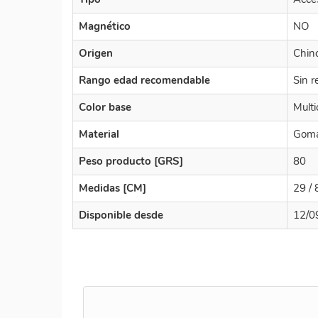
Magnético
NO
Origen
Chin
Rango edad recomendable
Sin r
Color base
Multi
Material
Gom
Peso producto [GRS]
80
Medidas [CM]
29 / 
Disponible desde
12/0