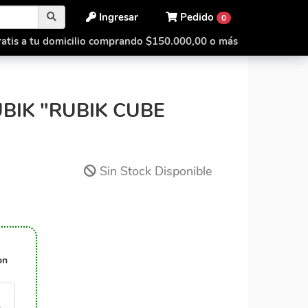
Ingresar
Pedido
0
atis a tu domicilio comprando $150.000,00 o más
at Pad Curubik "Rubik cube colors"
BIK "RUBIK CUBE
Sin Stock Disponible
on