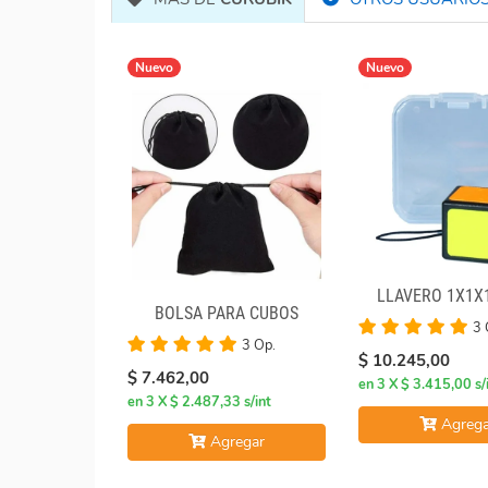
Nuevo
Nuevo
LLAVERO 1X1X
BOLSA PARA CUBOS
3 
3 Op.
$ 10.245,00
$ 7.462,00
en 3 X $ 3.415,00 s/
en 3 X $ 2.487,33 s/int
Agrega
Agregar