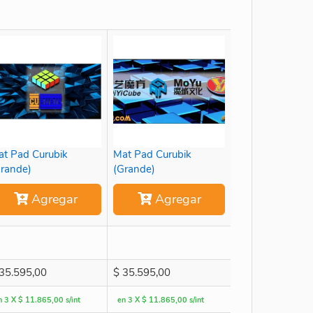
t Pad Curubik
Mat Pad Curubik
rande)
(Grande)
Agregar
Agregar
35.595,00
$
35.595,00
n 3 X $ 11.865,00 s/int
en 3 X $ 11.865,00 s/int