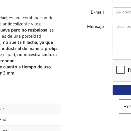
E-mail
idad
; es una combinacion de
antideslizante y tela
Mensaje
suave pero no resbalosa
, se
 es de una porosidad
s)
no suelta hilacha, ya que
industrial de manera prolija
e el pad,
no necesita costura
prendan.
e cuanto a tiempo de uso.
or 3 mm
bik
Pad
sorios