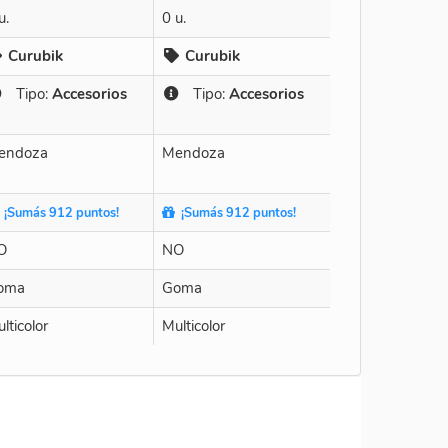
u.
0 u.
Curubik
Curubik
Tipo:
Accesorios
Tipo:
Accesorios
endoza
Mendoza
¡Sumás 912 puntos!
¡Sumás 912 puntos!
O
NO
oma
Goma
lticolor
Multicolor