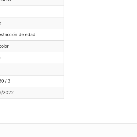
o
estricción de edad
color
a
80 / 3
9/2022