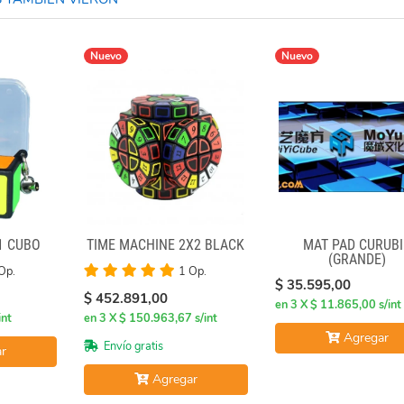
Nuevo
Nuevo
1 CUBO
TIME MACHINE 2X2 BLACK
MAT PAD CURUBI
(GRANDE)
Op.
1 Op.
$ 35.595,00
$ 452.891,00
en 3 X $ 11.865,00 s/int
int
en 3 X $ 150.963,67 s/int
Agregar
Envío gratis
r
Agregar