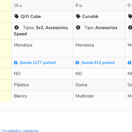
0 u.
0 
16 u.
QiYi Cube
Curubik
Tipos:
3x3
,
Accesorios
,
Tipo:
Accesorios
Speed
Mendoza
Mendoza
M
¡Sumás 1177 puntos!
¡Sumás 912 puntos!
NO
NO
N
Plástico
Goma
G
Blanco
Multicolor
Mu
 TAMBIÉN VIERON