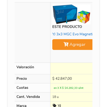
ESTE PRODUCTO
YJ 3x3 MGC Evo Magnetico
Agregar
Wei
Valoración
Precio
$
42.847,00
$
1
Cuotas
en 3 X $ 14.282,33 s/int
en 3
Cant. Vendida
18 u.
22 u
Marca
YJ