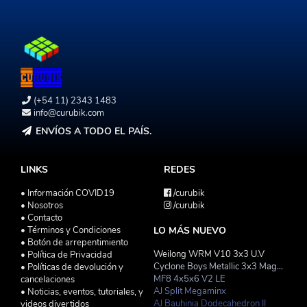
(+54 11) 2343 1483
info@curubik.com
ENVÍOS A TODO EL PAÍS.
LINKS
REDES
• Información COVID19
/curubik
• Nosotros
/curubik
• Contacto
• Términos y Condiciones
LO MÁS NUEVO
• Botón de arrepentimiento
Weilong WRM V10 3x3 U.V
• Política de Privacidad
Cyclone Boys Metallic 3x3 Magnetico Macaron
• Políticas de devolución y
MF8 4x5x6 V2 LE
cancelaciones
AJ Split Megaminx
• Noticias, eventos, tutoriales, y
AJ Bauhinia Dodecahedron II
videos divertidos