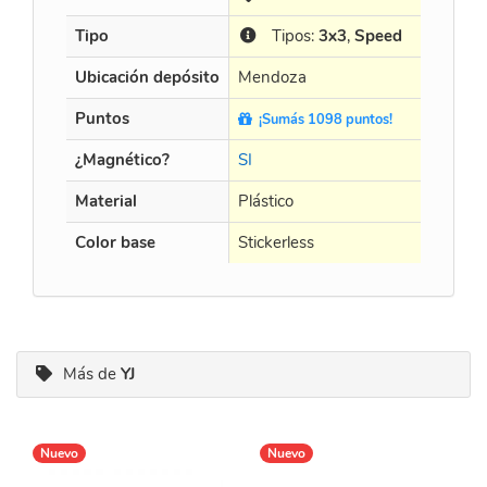
Tipo
Tipos:
3x3
,
Speed
T
Ubicación depósito
Mendoza
Men
Puntos
¡Sumás 1098 puntos!
¡S
¿Magnético?
SI
SI
Material
Plástico
Plás
Color base
Stickerless
Stic
Más de
YJ
Nuevo
Nuevo