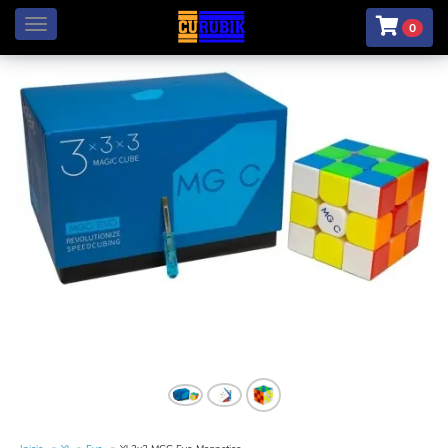
Menú
0