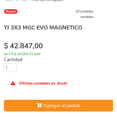
Inicio
YJ
Evo
YJ 3x3 MGC Evo Magnetico
18 unidades
Nuevo!
vendidas
YJ 3X3 MGC EVO MAGNETICO
$
42.847,00
en 3 X $ 14.282,33 s/int
Cantidad:
Últimas unidades en stock!
Agregar al pedido