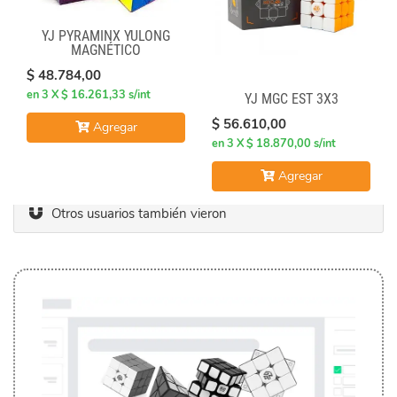
YJ PYRAMINX YULONG
MAGNÉTICO
$ 48.784,00
en 3 X $ 16.261,33 s/int
YJ MGC EST 3X3
$ 56.610,00
Agregar
en 3 X $ 18.870,00 s/int
Agregar
Otros usuarios también vieron