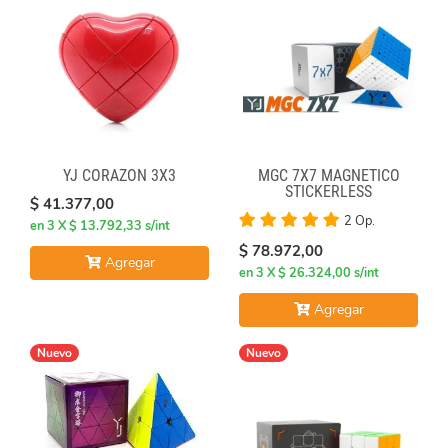
YJ CORAZON 3X3
MGC 7X7 MAGNÉTICO
STICKERLESS
$ 41.377,00
2 Op.
en 3 X $ 13.792,33 s/int
$ 78.972,00
Agregar
en 3 X $ 26.324,00 s/int
Agregar
Nuevo
Nuevo