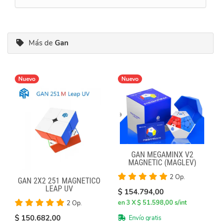
Más de
Gan
Nuevo
Nuevo
GAN MEGAMINX V2
MAGNETIC (MAGLEV)
BLACK
2 Op.
GAN 2X2 251 MAGNÉTICO
LEAP UV
$ 154.794,00
en 3 X $ 51.598,00 s/int
2 Op.
$ 150.682,00
Envío gratis