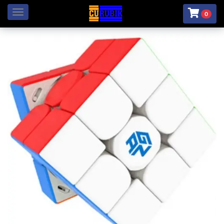
Menú
0