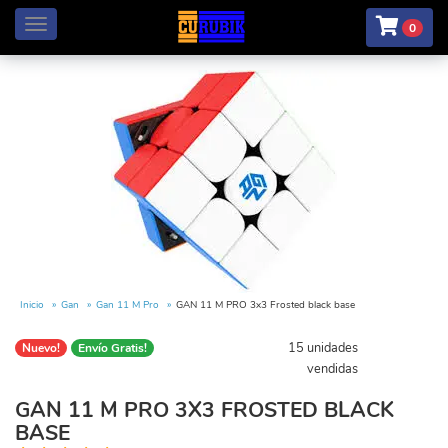
Menú
0
Inicio
Gan
Gan 11 M Pro
GAN 11 M PRO 3x3 Frosted black base
15 unidades
Nuevo!
Envío Gratis!
vendidas
GAN 11 M PRO 3X3 FROSTED BLACK
BASE