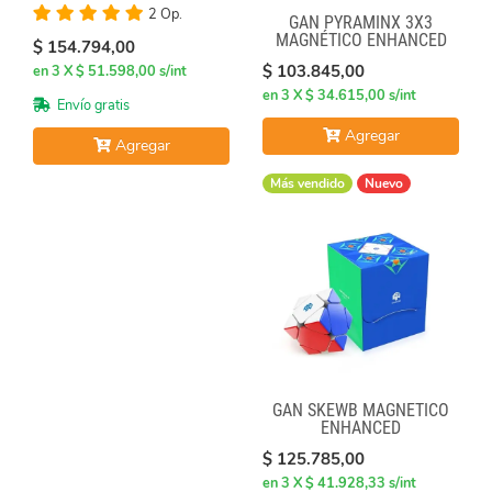
2 Op.
GAN PYRAMINX 3X3
MAGNÉTICO ENHANCED
$ 154.794,00
$ 103.845,00
en 3 X $ 51.598,00 s/int
en 3 X $ 34.615,00 s/int
Envío gratis
Agregar
Agregar
Más vendido
Nuevo
GAN SKEWB MAGNETICO
ENHANCED
$ 125.785,00
en 3 X $ 41.928,33 s/int