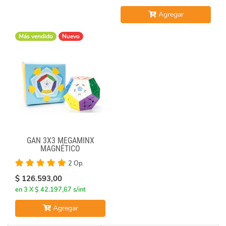
Agregar
Más vendido
Nuevo
GAN 3X3 MEGAMINX
MAGNÉTICO
2 Op.
$ 126.593,00
en 3 X $ 42.197,67 s/int
Agregar