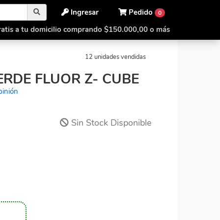
Ingresar
Pedido
0
atis a tu domicilio comprando $150.000,00 o más
Mirror 3x3 verde Fluor Z- Cube
12 unidades vendidas
ERDE FLUOR Z- CUBE
pinión
Sin Stock Disponible