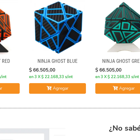
 RED
NINJA GHOST BLUE
NINJA GHOST GR
$ 66.505,00
$ 66.505,00
/int
en 3 X $ 22.168,33 s/int
en 3 X $ 22.168,33 s/int
r
Agregar
Agregar
¿No sabé