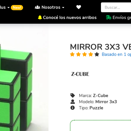
lus
Nosotros
New!
Conocé los nuevos arribos
Envíos gr
Inicio
Z-Cube
Mirror 3x3
MIRROR 3X3 V
Basado en 1 o
Marca:
Z-Cube
Modelo:
Mirror 3x3
Tipo:
Puzzle