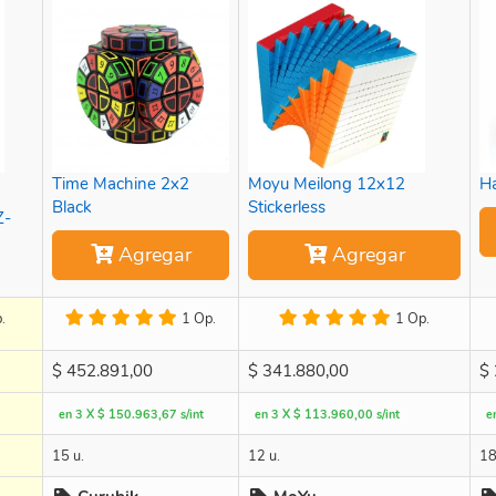
Time Machine 2x2
Moyu Meilong 12x12
H
Black
Stickerless
Z-
Agregar
Agregar
.
1 Op.
1 Op.
$
452.891,00
$
341.880,00
$
en 3 X $ 150.963,67 s/int
en 3 X $ 113.960,00 s/int
e
15 u.
12 u.
18