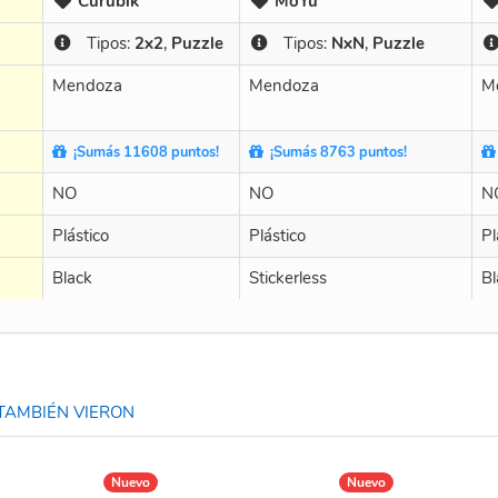
Curubik
MoYu
Tipos:
2x2
,
Puzzle
Tipos:
NxN
,
Puzzle
Mendoza
Mendoza
M
¡Sumás 11608 puntos!
¡Sumás 8763 puntos!
NO
NO
N
Plástico
Plástico
Pl
Black
Stickerless
Bl
TAMBIÉN VIERON
Nuevo
Nuevo