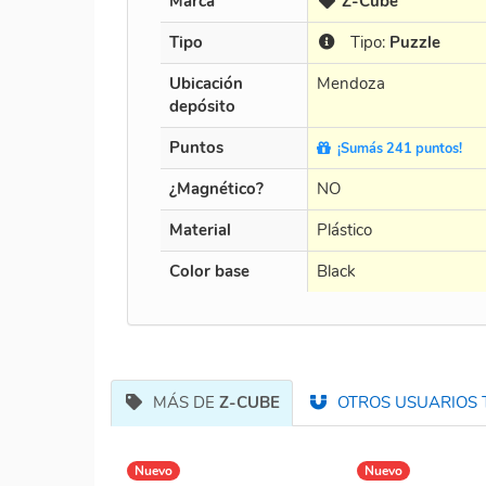
Marca
Z-Cube
Tipo
Tipo:
Puzzle
Ubicación
Mendoza
depósito
Puntos
¡Sumás 241 puntos!
¿Magnético?
NO
Material
Plástico
Color base
Black
MÁS DE
Z-CUBE
OTROS USUARIOS 
Nuevo
Nuevo