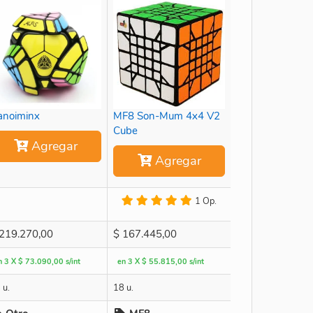
anoiminx
MF8 Son-Mum 4x4 V2
Cube
Agregar
Agregar
1 Op.
219.270,00
$
167.445,00
n 3 X $ 73.090,00 s/int
en 3 X $ 55.815,00 s/int
 u.
18 u.