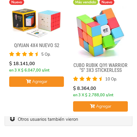
Nuevo
Más vendido
Nuevo
QIYUAN 4X4 NUEVO S2
5 Op.
$ 18.141,00
CUBO RUBIK QIYI WARRIOR
"S" 3X3 STICKERLESS
en 3 X $ 6.047,00 s/int
10 Op.
Agregar
$ 8.364,00
en 3 X $ 2.788,00 s/int
Agregar
Otros usuarios también vieron