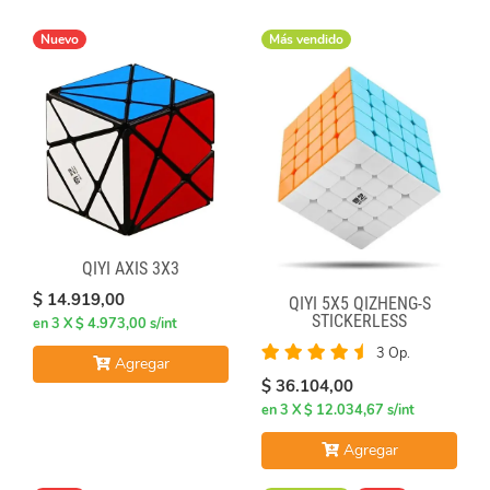
Nuevo
Más vendido
QIYI AXIS 3X3
$ 14.919,00
QIYI 5X5 QIZHENG-S
STICKERLESS
en 3 X $ 4.973,00 s/int
3 Op.
Agregar
$ 36.104,00
en 3 X $ 12.034,67 s/int
Agregar