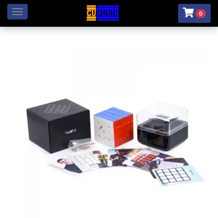
Menú
0