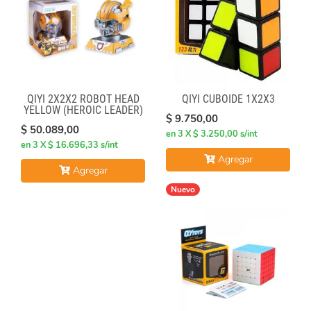
QIYI 2X2X2 ROBOT HEAD
QIYI CUBOIDE 1X2X3
YELLOW (HEROIC LEADER)
$ 9.750,00
$ 50.089,00
en 3 X $ 3.250,00 s/int
en 3 X $ 16.696,33 s/int
Agregar
Agregar
Nuevo