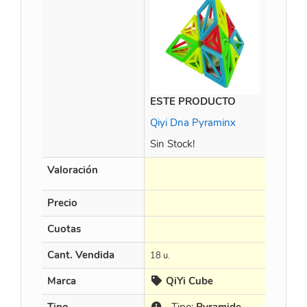
ESTE PRODUCTO
YuXin L
Qiyi Dna Pyraminx
Sin Stock!
Valoración
Precio
$
74.53
Cuotas
en 3 X $
Cant. Vendida
18 u.
8 u.
Marca
QiYi Cube
YuX