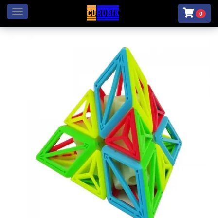
Menú
0