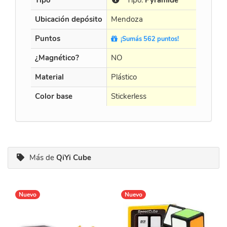
Tipo
Tipo:
Pyramide
Tip
Ubicación depósito
Mendoza
Mendo
Puntos
¡Sumás 562 puntos!
¡Sumá
¿Magnético?
NO
NO
Material
Plástico
Plástico
Color base
Stickerless
Stickerl
Más de
QiYi Cube
Nuevo
Nuevo