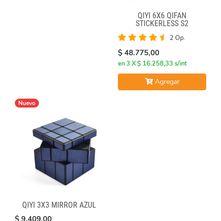
QIYI 6X6 QIFAN
STICKERLESS S2
2 Op.
$ 48.775,00
en 3 X $ 16.258,33 s/int
Agregar
Nuevo
QIYI 3X3 MIRROR AZUL
$ 9.409,00