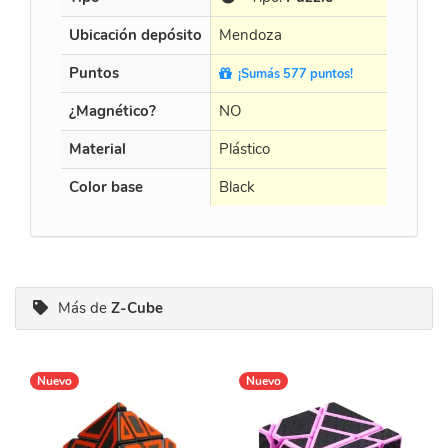
Ubicación depósito
Mendoza
Men
Puntos
¡Sumás 577 puntos!
¡S
¿Magnético?
NO
NO
Material
Plástico
Plást
Color base
Black
Blac
Más de
Z-Cube
Nuevo
Nuevo