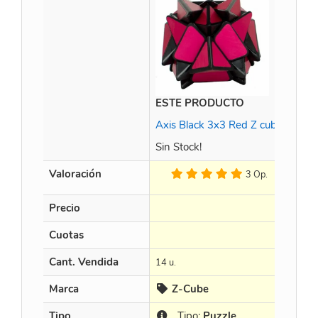
ESTE PRODUCTO
Time
Axis Black 3x3 Red Z cube
Sin Stock!
Valoración
3 Op.
Precio
$
45
Cuotas
en 3 
Cant. Vendida
14 u.
15 u.
Marca
Z-Cube
C
Tipo
Tipo:
Puzzle
T