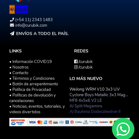
(+54 11) 2343 1483
info@curubik.com
ENVÍOS A TODO EL PAÍS.
LINKS
REDES
• Información COVID19
/curubik
• Nosotros
/curubik
• Contacto
• Términos y Condiciones
LO MÁS NUEVO
• Botón de arrepentimiento
Weilong WRM V10 3x3 U.V
• Política de Privacidad
Cyclone Boys Metallic 3x3 Magnetico Macaron
• Políticas de devolución y
MF8 4x5x6 V2 LE
cancelaciones
AJ Split Megaminx
• Noticias, eventos, tutoriales, y
AJ Bauhinia Dodecahedron II
videos divertidos