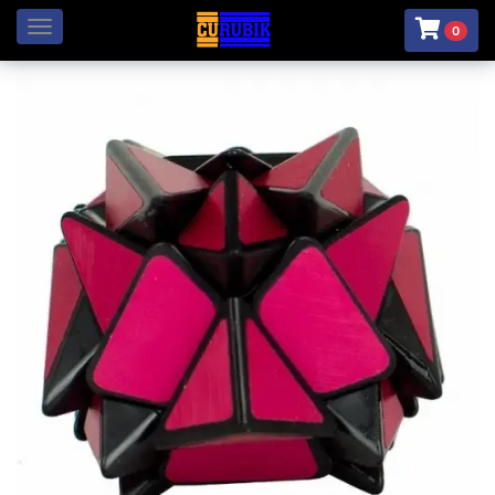
Menú
0