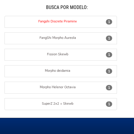
BUSCÁ POR MODELO:
Fangshi Discrete Piraminx
1
FangShi Morpho Aureola
1
Fission Skewb
1
Morpho deidamia
1
Morpho Helenor Octavia
1
SuperZ 2x2 + Skewb
1