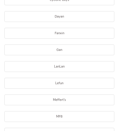
Dayan
Fanxin
Gan
LanLan
Lefun
Meffert's
MF8