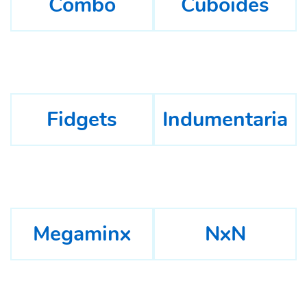
Combo
Cuboides
Fidgets
Indumentaria
Megaminx
NxN