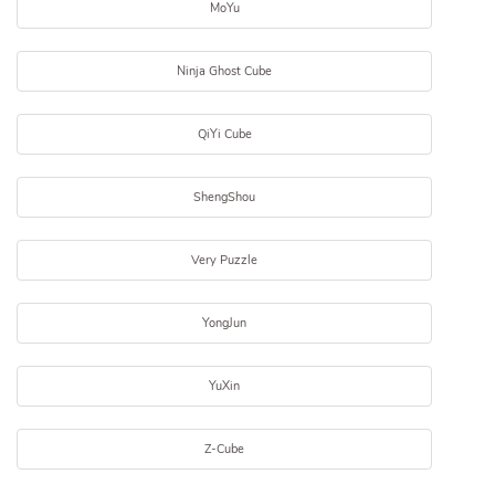
MoYu
Ninja Ghost Cube
QiYi Cube
ShengShou
Very Puzzle
YongJun
YuXin
Z-Cube