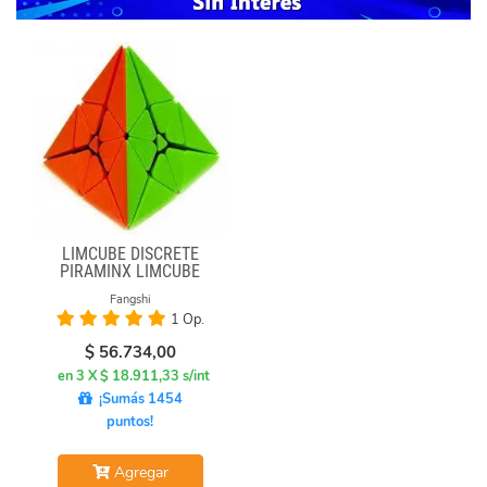
LIMCUBE DISCRETE
PIRAMINX LIMCUBE
Fangshi
1 Op.
$
56.734,00
en 3 X $ 18.911,33 s/int
¡Sumás 1454
puntos!
Agregar