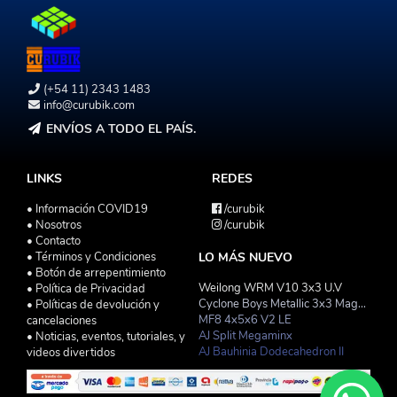
(+54 11) 2343 1483
info@curubik.com
ENVÍOS A TODO EL PAÍS.
LINKS
REDES
• Información COVID19
/curubik
• Nosotros
/curubik
• Contacto
• Términos y Condiciones
LO MÁS NUEVO
• Botón de arrepentimiento
Weilong WRM V10 3x3 U.V
• Política de Privacidad
Cyclone Boys Metallic 3x3 Magnetico Macaron
• Políticas de devolución y
MF8 4x5x6 V2 LE
cancelaciones
AJ Split Megaminx
• Noticias, eventos, tutoriales, y
AJ Bauhinia Dodecahedron II
videos divertidos