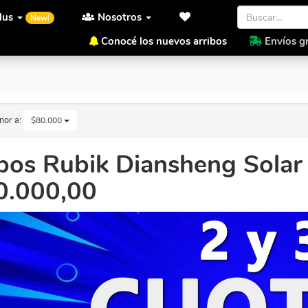
lus
Nosotros
New!
Conocé los nuevos arribos
Envíos gr
 a $80.000,00
nor a:
$80.000
os Rubik Diansheng Solar 
0.000,00