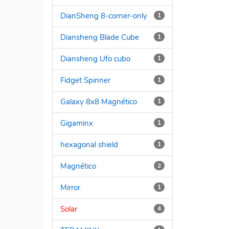
DianSheng 8-corner-only
1
Diansheng Blade Cube
1
Diansheng Ufo cubo
1
Fidget Spinner
1
Galaxy 8x8 Magnético
1
Gigaminx
1
hexagonal shield
1
Magnético
2
Mirror
1
Solar
4