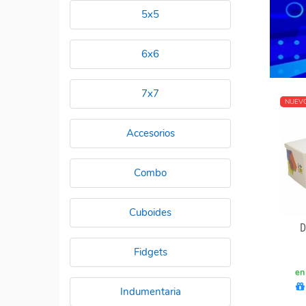
5x5
6x6
7x7
NUEV
Accesorios
Combo
Cuboides
D
Fidgets
en
Indumentaria