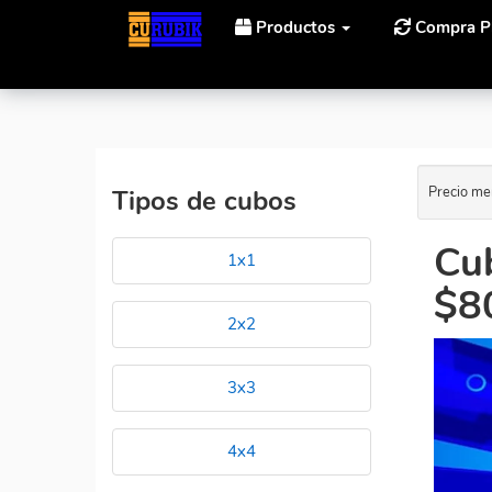
Productos
Compra P
Inicio
Cubos Rubik Diansheng Solar de precio menor
Precio me
Tipos de cubos
Cub
1x1
$8
2x2
3x3
4x4