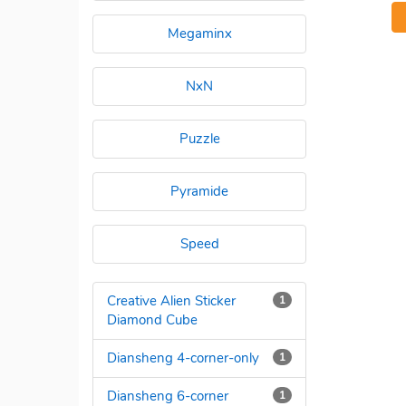
Megaminx
NxN
Puzzle
Pyramide
Speed
Creative Alien Sticker
1
Diamond Cube
Diansheng 4-corner-only
1
Diansheng 6-corner
1