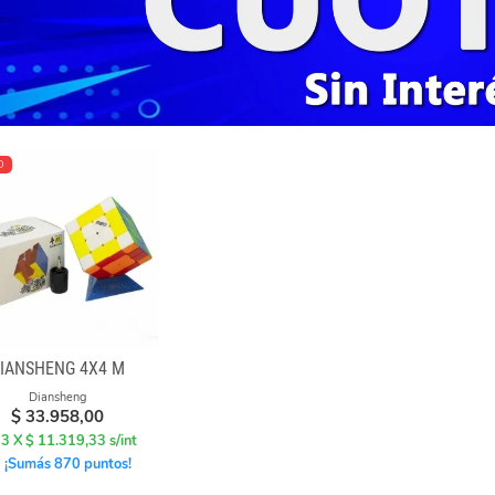
O
IANSHENG 4X4 M
Diansheng
$
33.958,00
 3 X $ 11.319,33 s/int
¡Sumás 870 puntos!