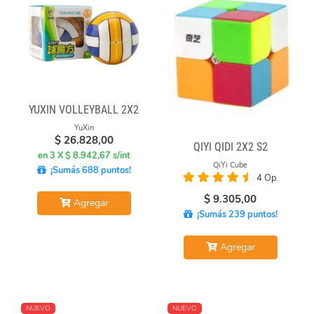
YUXIN VOLLEYBALL 2X2
YuXin
$
26.828,00
QIYI QIDI 2X2 S2
en 3 X $ 8.942,67 s/int
QiYi Cube
¡Sumás 688 puntos!
4 Op.
$
9.305,00
Agregar
¡Sumás 239 puntos!
Agregar
NUEVO
NUEVO