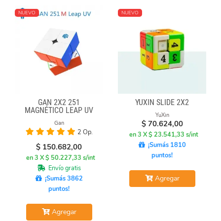
NUEVO
NUEVO
GAN 2X2 251
YUXIN SLIDE 2X2
MAGNÉTICO LEAP UV
YuXin
$
70.624,00
Gan
2 Op.
en 3 X $ 23.541,33 s/int
¡Sumás 1810
$
150.682,00
puntos!
en 3 X $ 50.227,33 s/int
Envío gratis
Agregar
¡Sumás 3862
puntos!
Agregar