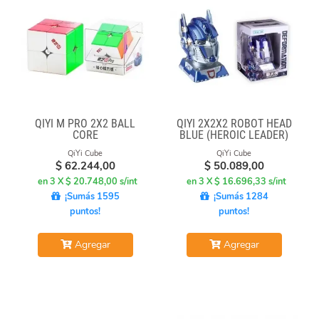
QIYI M PRO 2X2 BALL
QIYI 2X2X2 ROBOT HEAD
CORE
BLUE (HEROIC LEADER)
QiYi Cube
QiYi Cube
$
62.244,00
$
50.089,00
en 3 X $ 20.748,00 s/int
en 3 X $ 16.696,33 s/int
¡Sumás 1595
¡Sumás 1284
puntos!
puntos!
Agregar
Agregar