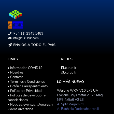
(+54 11) 2343 1483
info@curubik.com
ENVÍOS A TODO EL PAÍS.
LINKS
REDES
• Información COVID19
/curubik
• Nosotros
/curubik
• Contacto
• Términos y Condiciones
LO MÁS NUEVO
• Botón de arrepentimiento
Weilong WRM V10 3x3 U.V
• Política de Privacidad
Cyclone Boys Metallic 3x3 Magnetico Macaron
• Políticas de devolución y
MF8 4x5x6 V2 LE
cancelaciones
AJ Split Megaminx
• Noticias, eventos, tutoriales, y
AJ Bauhinia Dodecahedron II
videos divertidos