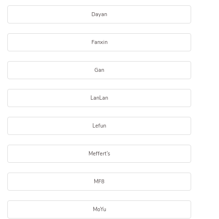
Dayan
Fanxin
Gan
LanLan
Lefun
Meffert's
MF8
MoYu