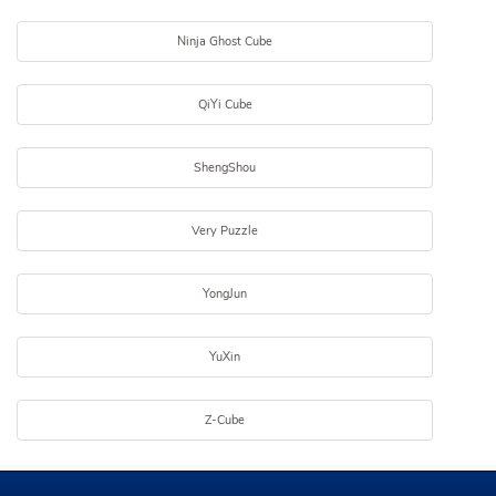
Ninja Ghost Cube
QiYi Cube
ShengShou
Very Puzzle
YongJun
YuXin
Z-Cube