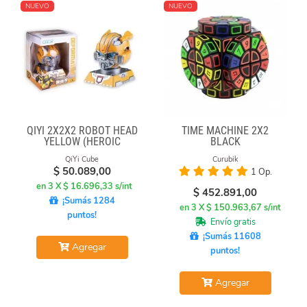
NUEVO
NUEVO
QIYI 2X2X2 ROBOT HEAD
TIME MACHINE 2X2
YELLOW (HEROIC
BLACK
LEADER)
QiYi Cube
Curubik
$
50.089,00
1 Op.
en 3 X $ 16.696,33 s/int
$
452.891,00
¡Sumás 1284
en 3 X $ 150.963,67 s/int
puntos!
Envío gratis
¡Sumás 11608
Agregar
puntos!
Agregar