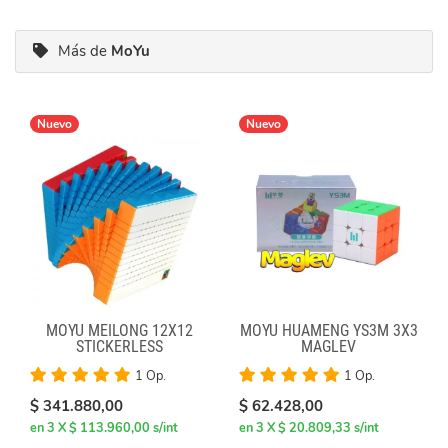
Más de
MoYu
Nuevo
Nuevo
MOYU MEILONG 12X12
MOYU HUAMENG YS3M 3X3
STICKERLESS
MAGLEV
1 Op.
1 Op.
$ 341.880,00
$ 62.428,00
en 3 X $ 113.960,00 s/int
en 3 X $ 20.809,33 s/int