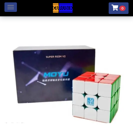
Menú
0