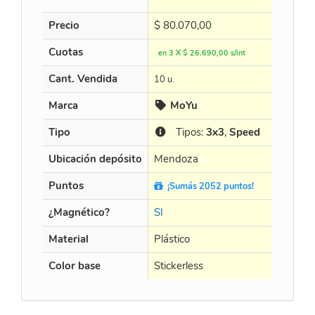
Precio
$
80.070,00
Cuotas
en 3 X $ 26.690,00 s/int
Cant. Vendida
10 u.
Marca
MoYu
Tipo
Tipos:
3x3
,
Speed
Ubicación depósito
Mendoza
Puntos
¡Sumás 2052 puntos!
¿Magnético?
SI
Material
Plástico
Color base
Stickerless