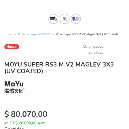
Inicio
MoYu
Super RS3M V2
MoYu Super RS3 M V2 Maglev 3x3 (UV Coated)
10 unidades
Nuevo!
vendidas
MOYU SUPER RS3 M V2 MAGLEV 3X3
(UV COATED)
$
80.070,00
en 3 X $ 26.690,00 s/int